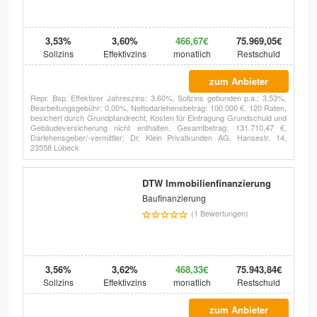
3,53%
3,60%
466,67€
75.969,05€
Sollzins
Effektivzins
monatlich
Restschuld
zum Anbieter
Repr. Bsp: Effektiver Jahreszins: 3,60%, Sollzins gebunden p.a.: 3,53%,
Bearbeitungsgebühr: 0,00%, Nettodarlehensbetrag: 100.000 €, 120 Raten,
besichert durch Grundpfandrecht, Kosten für Eintragung Grundschuld und
Gebäudeversicherung nicht enthalten, Gesamtbetrag: 131.710,47 €,
Darlehensgeber/-vermittler: Dr. Klein Privatkunden AG, Hansestr. 14,
23558 Lübeck
DTW Immobilienfinanzierung
Baufinanzierung
(1 Bewertungen)
3,56%
3,62%
468,33€
75.943,84€
Sollzins
Effektivzins
monatlich
Restschuld
zum Anbieter