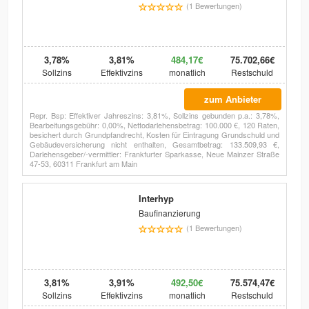
(1 Bewertungen)
3,78%
3,81%
484,17€
75.702,66€
Sollzins
Effektivzins
monatlich
Restschuld
zum Anbieter
Repr. Bsp: Effektiver Jahreszins: 3,81%, Sollzins gebunden p.a.: 3,78%,
Bearbeitungsgebühr: 0,00%, Nettodarlehensbetrag: 100.000 €, 120 Raten,
besichert durch Grundpfandrecht, Kosten für Eintragung Grundschuld und
Gebäudeversicherung nicht enthalten, Gesamtbetrag: 133.509,93 €,
Darlehensgeber/-vermittler: Frankfurter Sparkasse, Neue Mainzer Straße
47-53, 60311 Frankfurt am Main
Interhyp
Baufinanzierung
(1 Bewertungen)
3,81%
3,91%
492,50€
75.574,47€
Sollzins
Effektivzins
monatlich
Restschuld