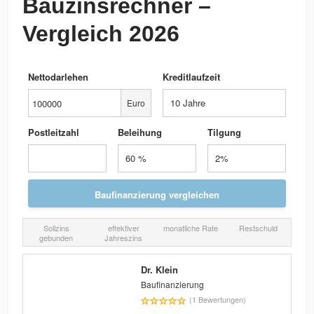
Bauzinsrechner –
Vergleich 2026
Nettodarlehen
Kreditlaufzeit
Euro
Postleitzahl
Beleihung
Tilgung
Sollzins
effektiver
monatliche Rate
Restschuld
gebunden
Jahreszins
Dr. Klein
Baufinanzierung
(1 Bewertungen)