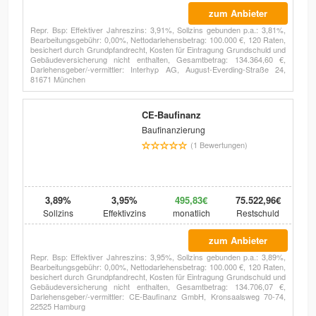
zum Anbieter
Repr. Bsp: Effektiver Jahreszins: 3,91%, Sollzins gebunden p.a.: 3,81%,
Bearbeitungsgebühr: 0,00%, Nettodarlehensbetrag: 100.000 €, 120 Raten,
besichert durch Grundpfandrecht, Kosten für Eintragung Grundschuld und
Gebäudeversicherung nicht enthalten, Gesamtbetrag: 134.364,60 €,
Darlehensgeber/-vermittler: Interhyp AG, August-Everding-Straße 24,
81671 München
CE-Baufinanz
Baufinanzierung
(1 Bewertungen)
3,89%
3,95%
495,83€
75.522,96€
Sollzins
Effektivzins
monatlich
Restschuld
zum Anbieter
Repr. Bsp: Effektiver Jahreszins: 3,95%, Sollzins gebunden p.a.: 3,89%,
Bearbeitungsgebühr: 0,00%, Nettodarlehensbetrag: 100.000 €, 120 Raten,
besichert durch Grundpfandrecht, Kosten für Eintragung Grundschuld und
Gebäudeversicherung nicht enthalten, Gesamtbetrag: 134.706,07 €,
Darlehensgeber/-vermittler: CE-Baufinanz GmbH, Kronsaalsweg 70-74,
22525 Hamburg