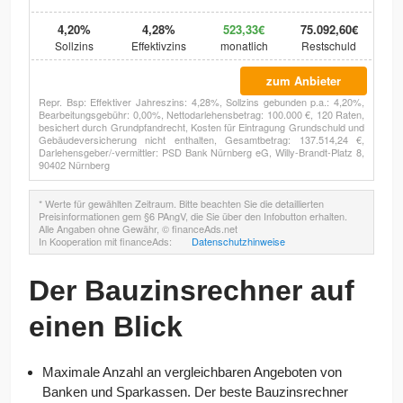
4,20%
4,28%
523,33€
75.092,60€
Sollzins
Effektivzins
monatlich
Restschuld
zum Anbieter
Repr. Bsp: Effektiver Jahreszins: 4,28%, Sollzins gebunden p.a.: 4,20%,
Bearbeitungsgebühr: 0,00%, Nettodarlehensbetrag: 100.000 €, 120 Raten,
besichert durch Grundpfandrecht, Kosten für Eintragung Grundschuld und
Gebäudeversicherung nicht enthalten, Gesamtbetrag: 137.514,24 €,
Darlehensgeber/-vermittler: PSD Bank Nürnberg eG, Willy-Brandt-Platz 8,
90402 Nürnberg
* Werte für gewählten Zeitraum. Bitte beachten Sie die detaillierten
Preisinformationen gem §6 PAngV, die Sie über den Infobutton erhalten.
Alle Angaben ohne Gewähr, © financeAds.net
In Kooperation mit financeAds:
Datenschutzhinweise
Der Bauzinsrechner auf
einen Blick
Maximale Anzahl an vergleichbaren Angeboten von
Banken und Sparkassen. Der beste Bauzinsrechner