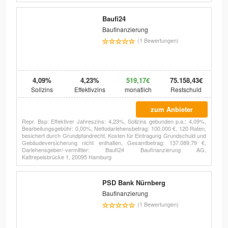
Baufi24
Baufinanzierung
(1 Bewertungen)
4,09%
4,23%
519,17€
75.158,43€
Sollzins
Effektivzins
monatlich
Restschuld
zum Anbieter
Repr. Bsp: Effektiver Jahreszins: 4,23%, Sollzins gebunden p.a.: 4,09%,
Bearbeitungsgebühr: 0,00%, Nettodarlehensbetrag: 100.000 €, 120 Raten,
besichert durch Grundpfandrecht, Kosten für Eintragung Grundschuld und
Gebäudeversicherung nicht enthalten, Gesamtbetrag: 137.089,79 €,
Darlehensgeber/-vermittler: Baufi24 Baufinanzierung AG,
Kattrepelsbrücke 1, 20095 Hamburg
PSD Bank Nürnberg
Baufinanzierung
(1 Bewertungen)