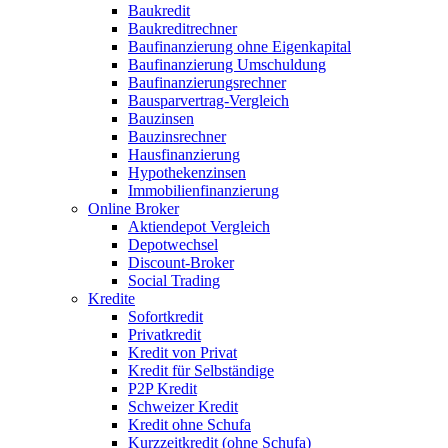
Baukredit
Baukreditrechner
Baufinanzierung ohne Eigenkapital
Baufinanzierung Umschuldung
Baufinanzierungsrechner
Bausparvertrag-Vergleich
Bauzinsen
Bauzinsrechner
Hausfinanzierung
Hypothekenzinsen
Immobilienfinanzierung
Online Broker
Aktiendepot Vergleich
Depotwechsel
Discount-Broker
Social Trading
Kredite
Sofortkredit
Privatkredit
Kredit von Privat
Kredit für Selbständige
P2P Kredit
Schweizer Kredit
Kredit ohne Schufa
Kurzzeitkredit (ohne Schufa)