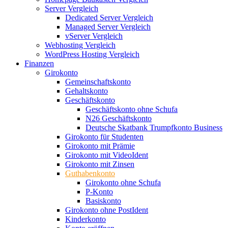
Server Vergleich
Dedicated Server Vergleich
Managed Server Vergleich
vServer Vergleich
Webhosting Vergleich
WordPress Hosting Vergleich
Finanzen
Girokonto
Gemeinschaftskonto
Gehaltskonto
Geschäftskonto
Geschäftskonto ohne Schufa
N26 Geschäftskonto
Deutsche Skatbank Trumpfkonto Business
Girokonto für Studenten
Girokonto mit Prämie
Girokonto mit VideoIdent
Girokonto mit Zinsen
Guthabenkonto
Girokonto ohne Schufa
P-Konto
Basiskonto
Girokonto ohne PostIdent
Kinderkonto