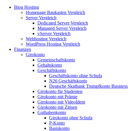
Blog Hosting
Homepage Baukasten Vergleich
Server Vergleich
Dedicated Server Vergleich
Managed Server Vergleich
vServer Vergleich
Webhosting Vergleich
WordPress Hosting Vergleich
Finanzen
Girokonto
Gemeinschaftskonto
Gehaltskonto
Geschäftskonto
Geschäftskonto ohne Schufa
N26 Geschäftskonto
Deutsche Skatbank Trumpfkonto Business
Girokonto für Studenten
Girokonto mit Prämie
Girokonto mit VideoIdent
Girokonto mit Zinsen
Guthabenkonto
Girokonto ohne Schufa
P-Konto
Basiskonto