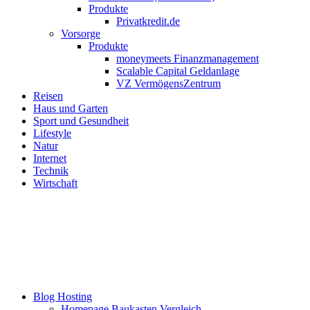
Produkte
Privatkredit.de
Vorsorge
Produkte
moneymeets Finanzmanagement
Scalable Capital Geldanlage
VZ VermögensZentrum
Reisen
Haus und Garten
Sport und Gesundheit
Lifestyle
Natur
Internet
Technik
Wirtschaft
Blog Hosting
Homepage Baukasten Vergleich