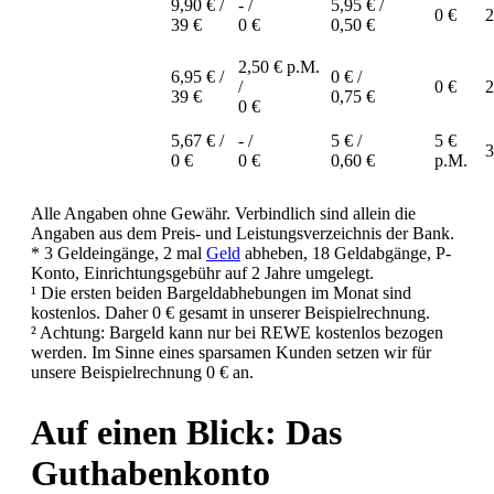
9,90 € /
- /
5,95 € /
0 €
2
39 €
0 €
0,50 €
2,50 € p.M.
6,95 € /
0 € /
/
0 €
2
39 €
0,75 €
0 €
5,67 € /
- /
5 € /
5 €
3
0 €
0 €
0,60 €
p.M.
Alle Angaben ohne Gewähr. Verbindlich sind allein die
Angaben aus dem Preis- und Leistungsverzeichnis der Bank.
* 3 Geldeingänge, 2 mal
Geld
abheben, 18 Geldabgänge, P-
Konto, Einrichtungsgebühr auf 2 Jahre umgelegt.
¹ Die ersten beiden Bargeldabhebungen im Monat sind
kostenlos. Daher 0 € gesamt in unserer Beispielrechnung.
² Achtung: Bargeld kann nur bei REWE kostenlos bezogen
werden. Im Sinne eines sparsamen Kunden setzen wir für
unsere Beispielrechnung 0 € an.
Auf einen Blick: Das
Guthabenkonto