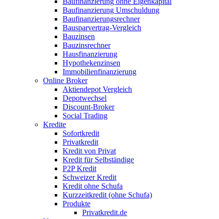
Baufinanzierung ohne Eigenkapital
Baufinanzierung Umschuldung
Baufinanzierungsrechner
Bausparvertrag-Vergleich
Bauzinsen
Bauzinsrechner
Hausfinanzierung
Hypothekenzinsen
Immobilienfinanzierung
Online Broker
Aktiendepot Vergleich
Depotwechsel
Discount-Broker
Social Trading
Kredite
Sofortkredit
Privatkredit
Kredit von Privat
Kredit für Selbständige
P2P Kredit
Schweizer Kredit
Kredit ohne Schufa
Kurzzeitkredit (ohne Schufa)
Produkte
Privatkredit.de