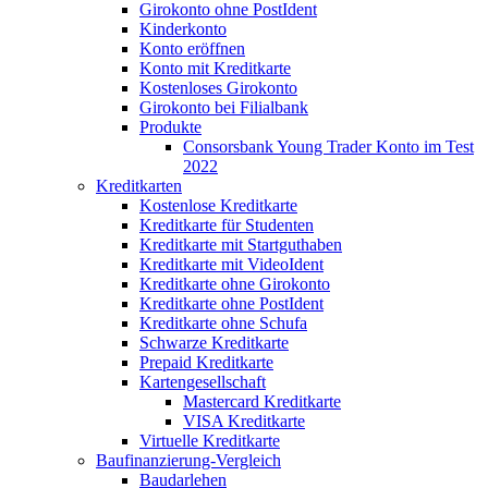
Girokonto ohne PostIdent
Kinderkonto
Konto eröffnen
Konto mit Kreditkarte
Kostenloses Girokonto
Girokonto bei Filialbank
Produkte
Consorsbank Young Trader Konto im Test
2022
Kreditkarten
Kostenlose Kreditkarte
Kreditkarte für Studenten
Kreditkarte mit Startguthaben
Kreditkarte mit VideoIdent
Kreditkarte ohne Girokonto
Kreditkarte ohne PostIdent
Kreditkarte ohne Schufa
Schwarze Kreditkarte
Prepaid Kreditkarte
Kartengesellschaft
Mastercard Kreditkarte
VISA Kreditkarte
Virtuelle Kreditkarte
Baufinanzierung-Vergleich
Baudarlehen