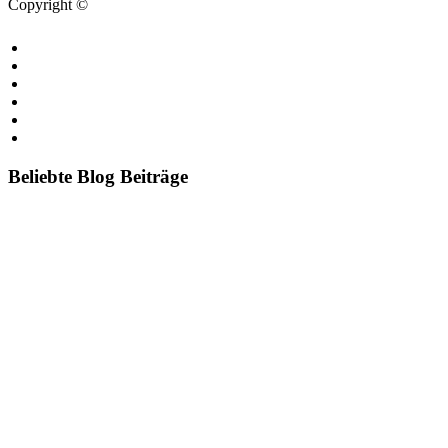
Copyright ©
Blog.de
Blog erstellen
Kontakt
Cookies
Impressum
Bildquellen
Datenschutzerklärung
Beliebte Blog Beiträge