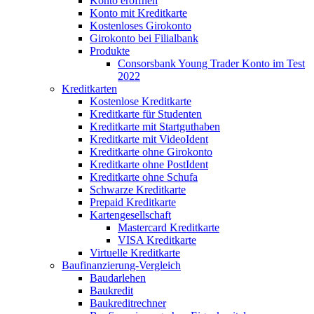
Konto eröffnen
Konto mit Kreditkarte
Kostenloses Girokonto
Girokonto bei Filialbank
Produkte
Consorsbank Young Trader Konto im Test
2022
Kreditkarten
Kostenlose Kreditkarte
Kreditkarte für Studenten
Kreditkarte mit Startguthaben
Kreditkarte mit VideoIdent
Kreditkarte ohne Girokonto
Kreditkarte ohne PostIdent
Kreditkarte ohne Schufa
Schwarze Kreditkarte
Prepaid Kreditkarte
Kartengesellschaft
Mastercard Kreditkarte
VISA Kreditkarte
Virtuelle Kreditkarte
Baufinanzierung-Vergleich
Baudarlehen
Baukredit
Baukreditrechner