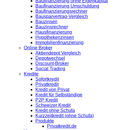
Baufinanzierung ohne Eigenkapital
Baufinanzierung Umschuldung
Baufinanzierungsrechner
Bausparvertrag-Vergleich
Bauzinsen
Bauzinsrechner
Hausfinanzierung
Hypothekenzinsen
Immobilienfinanzierung
Online Broker
Aktiendepot Vergleich
Depotwechsel
Discount-Broker
Social Trading
Kredite
Sofortkredit
Privatkredit
Kredit von Privat
Kredit für Selbständige
P2P Kredit
Schweizer Kredit
Kredit ohne Schufa
Kurzzeitkredit (ohne Schufa)
Produkte
Privatkredit.de