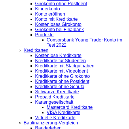
Girokonto ohne PostIdent
Kinderkonto
Konto eröffnen
Konto mit Kreditkarte
Kostenloses Girokonto
Girokonto bei Filialbank
Produkte
Consorsbank Young Trader Konto im
Test 2022
Kreditkarten
Kostenlose Kreditkarte
Kreditkarte für Studenten
Kreditkarte mit Startguthaben
Kreditkarte mit VideoIdent
Kreditkarte ohne Girokonto
Kreditkarte ohne PostIdent
Kreditkarte ohne Schufa
Schwarze Kreditkarte
Prepaid Kreditkarte
Kartengesellschaft
Mastercard Kreditkarte
VISA Kreditkarte
Virtuelle Kreditkarte
Baufinanzierung-Vergleich
Baudarlehen