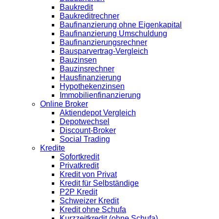
Baukredit
Baukreditrechner
Baufinanzierung ohne Eigenkapital
Baufinanzierung Umschuldung
Baufinanzierungsrechner
Bausparvertrag-Vergleich
Bauzinsen
Bauzinsrechner
Hausfinanzierung
Hypothekenzinsen
Immobilienfinanzierung
Online Broker
Aktiendepot Vergleich
Depotwechsel
Discount-Broker
Social Trading
Kredite
Sofortkredit
Privatkredit
Kredit von Privat
Kredit für Selbständige
P2P Kredit
Schweizer Kredit
Kredit ohne Schufa
Kurzzeitkredit (ohne Schufa)