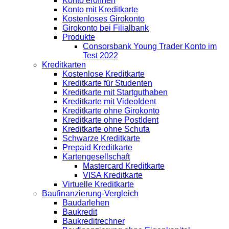
Konto eröffnen
Konto mit Kreditkarte
Kostenloses Girokonto
Girokonto bei Filialbank
Produkte
Consorsbank Young Trader Konto im
Test 2022
Kreditkarten
Kostenlose Kreditkarte
Kreditkarte für Studenten
Kreditkarte mit Startguthaben
Kreditkarte mit VideoIdent
Kreditkarte ohne Girokonto
Kreditkarte ohne PostIdent
Kreditkarte ohne Schufa
Schwarze Kreditkarte
Prepaid Kreditkarte
Kartengesellschaft
Mastercard Kreditkarte
VISA Kreditkarte
Virtuelle Kreditkarte
Baufinanzierung-Vergleich
Baudarlehen
Baukredit
Baukreditrechner