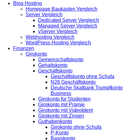
Blog Hosting
Homepage Baukasten Vergleich
Server Vergleich
Dedicated Server Vergleich
Managed Server Vergleich
vServer Vergleich
Webhosting Vergleich
WordPress Hosting Vergleich
Finanzen
Girokonto
Gemeinschaftskonto
Gehaltskonto
Geschäftskonto
Geschäftskonto ohne Schufa
N26 Geschäftskonto
Deutsche Skatbank Trumpfkonto
Business
Girokonto für Studenten
Girokonto mit Prämie
Girokonto mit VideoIdent
Girokonto mit Zinsen
Guthabenkonto
Girokonto ohne Schufa
P-Konto
Basiskonto