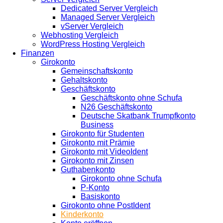
Dedicated Server Vergleich
Managed Server Vergleich
vServer Vergleich
Webhosting Vergleich
WordPress Hosting Vergleich
Finanzen
Girokonto
Gemeinschaftskonto
Gehaltskonto
Geschäftskonto
Geschäftskonto ohne Schufa
N26 Geschäftskonto
Deutsche Skatbank Trumpfkonto
Business
Girokonto für Studenten
Girokonto mit Prämie
Girokonto mit VideoIdent
Girokonto mit Zinsen
Guthabenkonto
Girokonto ohne Schufa
P-Konto
Basiskonto
Girokonto ohne PostIdent
Kinderkonto