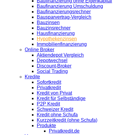
Baufinanzierung ohne Eigenkapital
Baufinanzierung Umschuldung
Baufinanzierungsrechner
Bausparvertrag-Vergleich
Bauzinsen
Bauzinsrechner
Hausfinanzierung
Hypothekenzinsen
Immobilienfinanzierung
Online Broker
Aktiendepot Vergleich
Depotwechsel
Discount-Broker
Social Trading
Kredite
Sofortkredit
Privatkredit
Kredit von Privat
Kredit für Selbständige
P2P Kredit
Schweizer Kredit
Kredit ohne Schufa
Kurzzeitkredit (ohne Schufa)
Produkte
Privatkredit.de