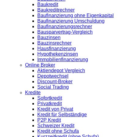
Baukredit
Baukreditrechner
Baufinanzierung ohne Eigenkapital
Baufinanzierung Umschuldung
Baufinanzierungsrechner
Bausparvertrag-Vergleich
Bauzinsen
Bauzinsrechner
Hausfinanzierung
Hypothekenzinsen
Immobilienfinanzierung
Online Broker
Aktiendepot Vergleich
Depotwechsel
Discount-Broker
Social Trading
Kredite
Sofortkredit
Privatkredit
Kredit von Privat
Kredit für Selbständige
P2P Kredit
Schweizer Kredit
Kredit ohne Schufa
Kurzzeitkredit (ohne Schufa)