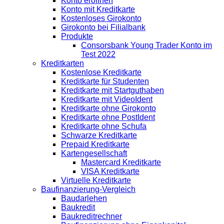
Konto eröffnen
Konto mit Kreditkarte
Kostenloses Girokonto
Girokonto bei Filialbank
Produkte
Consorsbank Young Trader Konto im
Test 2022
Kreditkarten
Kostenlose Kreditkarte
Kreditkarte für Studenten
Kreditkarte mit Startguthaben
Kreditkarte mit VideoIdent
Kreditkarte ohne Girokonto
Kreditkarte ohne PostIdent
Kreditkarte ohne Schufa
Schwarze Kreditkarte
Prepaid Kreditkarte
Kartengesellschaft
Mastercard Kreditkarte
VISA Kreditkarte
Virtuelle Kreditkarte
Baufinanzierung-Vergleich
Baudarlehen
Baukredit
Baukreditrechner