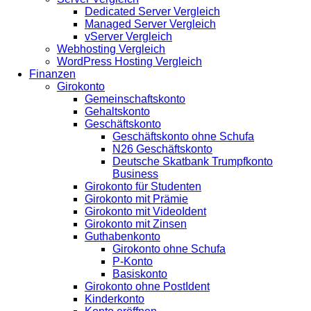
Dedicated Server Vergleich
Managed Server Vergleich
vServer Vergleich
Webhosting Vergleich
WordPress Hosting Vergleich
Finanzen
Girokonto
Gemeinschaftskonto
Gehaltskonto
Geschäftskonto
Geschäftskonto ohne Schufa
N26 Geschäftskonto
Deutsche Skatbank Trumpfkonto
Business
Girokonto für Studenten
Girokonto mit Prämie
Girokonto mit VideoIdent
Girokonto mit Zinsen
Guthabenkonto
Girokonto ohne Schufa
P-Konto
Basiskonto
Girokonto ohne PostIdent
Kinderkonto