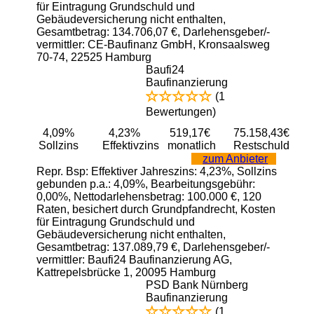
für Eintragung Grundschuld und
Gebäudeversicherung nicht enthalten,
Gesamtbetrag: 134.706,07 €, Darlehensgeber/-
vermittler: CE-Baufinanz GmbH, Kronsaalsweg
70-74, 22525 Hamburg
Baufi24
Baufinanzierung
(1
Bewertungen)
4,09%
4,23%
519,17€
75.158,43€
Sollzins
Effektivzins
monatlich
Restschuld
zum Anbieter
Repr. Bsp: Effektiver Jahreszins: 4,23%, Sollzins
gebunden p.a.: 4,09%, Bearbeitungsgebühr:
0,00%, Nettodarlehensbetrag: 100.000 €, 120
Raten, besichert durch Grundpfandrecht, Kosten
für Eintragung Grundschuld und
Gebäudeversicherung nicht enthalten,
Gesamtbetrag: 137.089,79 €, Darlehensgeber/-
vermittler: Baufi24 Baufinanzierung AG,
Kattrepelsbrücke 1, 20095 Hamburg
PSD Bank Nürnberg
Baufinanzierung
(1