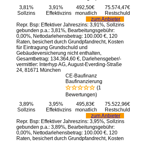
3,81%
3,91%
492,50€
75.574,47€
Sollzins
Effektivzins
monatlich
Restschuld
zum Anbieter
Repr. Bsp: Effektiver Jahreszins: 3,91%, Sollzins
gebunden p.a.: 3,81%, Bearbeitungsgebühr:
0,00%, Nettodarlehensbetrag: 100.000 €, 120
Raten, besichert durch Grundpfandrecht, Kosten
für Eintragung Grundschuld und
Gebäudeversicherung nicht enthalten,
Gesamtbetrag: 134.364,60 €, Darlehensgeber/-
vermittler: Interhyp AG, August-Everding-Straße
24, 81671 München
CE-Baufinanz
Baufinanzierung
(1
Bewertungen)
3,89%
3,95%
495,83€
75.522,96€
Sollzins
Effektivzins
monatlich
Restschuld
zum Anbieter
Repr. Bsp: Effektiver Jahreszins: 3,95%, Sollzins
gebunden p.a.: 3,89%, Bearbeitungsgebühr:
0,00%, Nettodarlehensbetrag: 100.000 €, 120
Raten, besichert durch Grundpfandrecht, Kosten