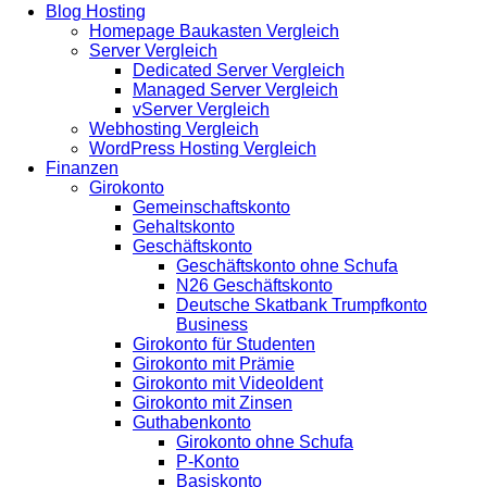
Blog Hosting
Homepage Baukasten Vergleich
Server Vergleich
Dedicated Server Vergleich
Managed Server Vergleich
vServer Vergleich
Webhosting Vergleich
WordPress Hosting Vergleich
Finanzen
Girokonto
Gemeinschaftskonto
Gehaltskonto
Geschäftskonto
Geschäftskonto ohne Schufa
N26 Geschäftskonto
Deutsche Skatbank Trumpfkonto
Business
Girokonto für Studenten
Girokonto mit Prämie
Girokonto mit VideoIdent
Girokonto mit Zinsen
Guthabenkonto
Girokonto ohne Schufa
P-Konto
Basiskonto