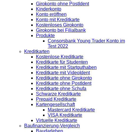
Girokonto ohne PostIdent
Kinderkonto
Konto eröffnen
Konto mit Kreditkarte
Kostenloses Girokonto
Girokonto bei Filialbank
Produkte
Consorsbank Young Trader Konto im
Test 2022
Kreditkarten
Kostenlose Kreditkarte
Kreditkarte für Studenten
Kreditkarte mit Startguthaben
Kreditkarte mit VideoIdent
Kreditkarte ohne Girokonto
Kreditkarte ohne PostIdent
Kreditkarte ohne Schufa
Schwarze Kreditkarte
Prepaid Kreditkarte
Kartengesellschaft
Mastercard Kreditkarte
VISA Kreditkarte
Virtuelle Kreditkarte
Baufinanzierung-Vergleich
Baudarlehen