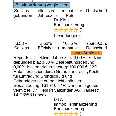
Sollzins
effektiver
monatliche
Restschuld
gebunden
Jahreszins
Rate
Dr. Klein
Baufinanzierung
(1
Bewertungen)
3,53%
3,60%
466,67€
75.969,05€
Sollzins
Effektivzins
monatlich
Restschuld
zum Anbieter
Repr. Bsp: Effektiver Jahreszins: 3,60%, Sollzins
gebunden p.a.: 3,53%, Bearbeitungsgebühr:
0,00%, Nettodarlehensbetrag: 100.000 €, 120
Raten, besichert durch Grundpfandrecht, Kosten
für Eintragung Grundschuld und
Gebäudeversicherung nicht enthalten,
Gesamtbetrag: 131.710,47 €, Darlehensgeber/-
vermittler: Dr. Klein Privatkunden AG, Hansestr.
14, 23558 Lübeck
DTW
Immobilienfinanzierung
Baufinanzierung
(1