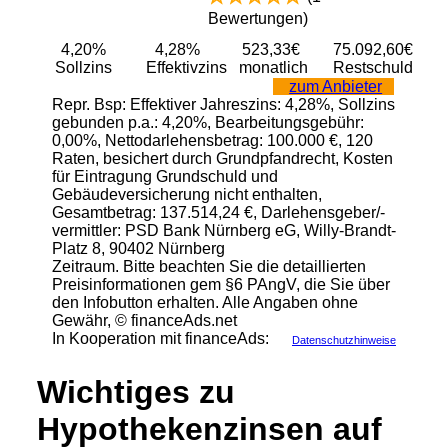
Bewertungen)
4,20%
4,28%
523,33€
75.092,60€
Sollzins
Effektivzins
monatlich
Restschuld
zum Anbieter
Repr. Bsp: Effektiver Jahreszins: 4,28%, Sollzins
gebunden p.a.: 4,20%, Bearbeitungsgebühr:
0,00%, Nettodarlehensbetrag: 100.000 €, 120
Raten, besichert durch Grundpfandrecht, Kosten
für Eintragung Grundschuld und
Gebäudeversicherung nicht enthalten,
Gesamtbetrag: 137.514,24 €, Darlehensgeber/-
vermittler: PSD Bank Nürnberg eG, Willy-Brandt-
Platz 8, 90402 Nürnberg
Zeitraum. Bitte beachten Sie die detaillierten
Preisinformationen gem §6 PAngV, die Sie über
den Infobutton erhalten. Alle Angaben ohne
Gewähr, © financeAds.net
In Kooperation mit financeAds:
Datenschutzhinweise
Wichtiges zu
Hypothekenzinsen auf