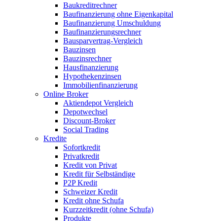
Baukreditrechner
Baufinanzierung ohne Eigenkapital
Baufinanzierung Umschuldung
Baufinanzierungsrechner
Bausparvertrag-Vergleich
Bauzinsen
Bauzinsrechner
Hausfinanzierung
Hypothekenzinsen
Immobilienfinanzierung
Online Broker
Aktiendepot Vergleich
Depotwechsel
Discount-Broker
Social Trading
Kredite
Sofortkredit
Privatkredit
Kredit von Privat
Kredit für Selbständige
P2P Kredit
Schweizer Kredit
Kredit ohne Schufa
Kurzzeitkredit (ohne Schufa)
Produkte