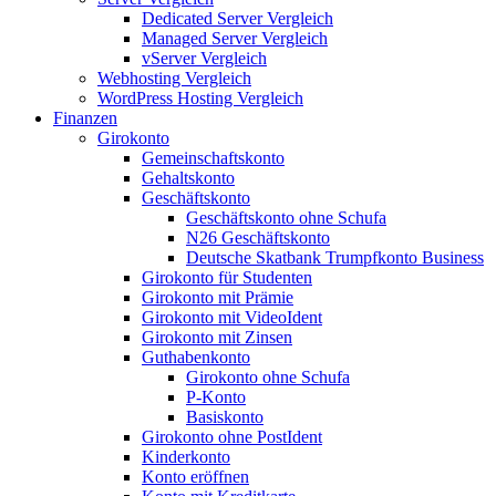
Dedicated Server Vergleich
Managed Server Vergleich
vServer Vergleich
Webhosting Vergleich
WordPress Hosting Vergleich
Finanzen
Girokonto
Gemeinschaftskonto
Gehaltskonto
Geschäftskonto
Geschäftskonto ohne Schufa
N26 Geschäftskonto
Deutsche Skatbank Trumpfkonto Business
Girokonto für Studenten
Girokonto mit Prämie
Girokonto mit VideoIdent
Girokonto mit Zinsen
Guthabenkonto
Girokonto ohne Schufa
P-Konto
Basiskonto
Girokonto ohne PostIdent
Kinderkonto
Konto eröffnen