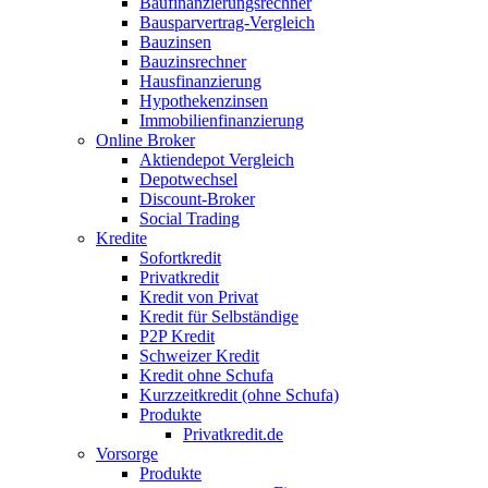
Baufinanzierungsrechner
Bausparvertrag-Vergleich
Bauzinsen
Bauzinsrechner
Hausfinanzierung
Hypothekenzinsen
Immobilienfinanzierung
Online Broker
Aktiendepot Vergleich
Depotwechsel
Discount-Broker
Social Trading
Kredite
Sofortkredit
Privatkredit
Kredit von Privat
Kredit für Selbständige
P2P Kredit
Schweizer Kredit
Kredit ohne Schufa
Kurzzeitkredit (ohne Schufa)
Produkte
Privatkredit.de
Vorsorge
Produkte