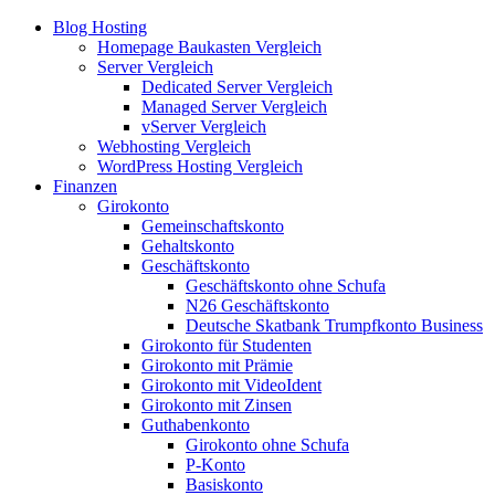
Blog Hosting
Homepage Baukasten Vergleich
Server Vergleich
Dedicated Server Vergleich
Managed Server Vergleich
vServer Vergleich
Webhosting Vergleich
WordPress Hosting Vergleich
Finanzen
Girokonto
Gemeinschaftskonto
Gehaltskonto
Geschäftskonto
Geschäftskonto ohne Schufa
N26 Geschäftskonto
Deutsche Skatbank Trumpfkonto Business
Girokonto für Studenten
Girokonto mit Prämie
Girokonto mit VideoIdent
Girokonto mit Zinsen
Guthabenkonto
Girokonto ohne Schufa
P-Konto
Basiskonto