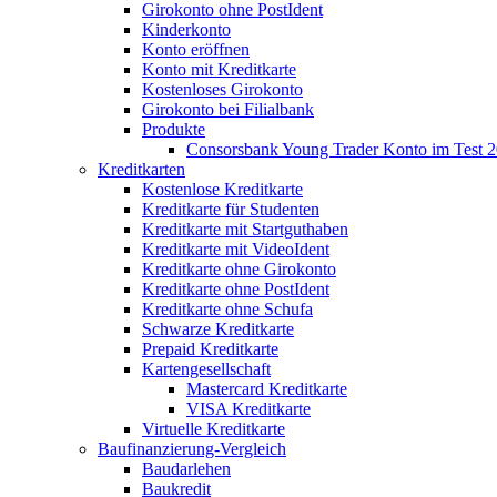
Girokonto ohne PostIdent
Kinderkonto
Konto eröffnen
Konto mit Kreditkarte
Kostenloses Girokonto
Girokonto bei Filialbank
Produkte
Consorsbank Young Trader Konto im Test 
Kreditkarten
Kostenlose Kreditkarte
Kreditkarte für Studenten
Kreditkarte mit Startguthaben
Kreditkarte mit VideoIdent
Kreditkarte ohne Girokonto
Kreditkarte ohne PostIdent
Kreditkarte ohne Schufa
Schwarze Kreditkarte
Prepaid Kreditkarte
Kartengesellschaft
Mastercard Kreditkarte
VISA Kreditkarte
Virtuelle Kreditkarte
Baufinanzierung-Vergleich
Baudarlehen
Baukredit