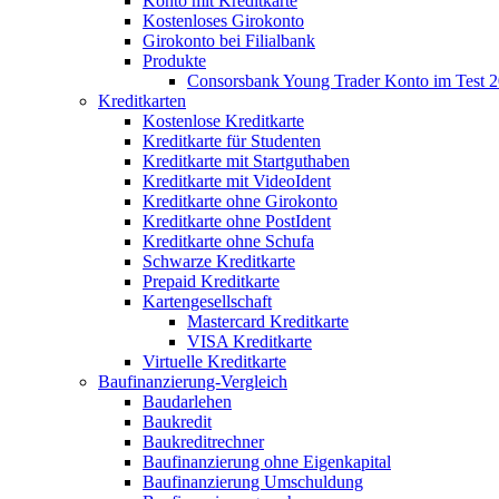
Konto mit Kreditkarte
Kostenloses Girokonto
Girokonto bei Filialbank
Produkte
Consorsbank Young Trader Konto im Test 
Kreditkarten
Kostenlose Kreditkarte
Kreditkarte für Studenten
Kreditkarte mit Startguthaben
Kreditkarte mit VideoIdent
Kreditkarte ohne Girokonto
Kreditkarte ohne PostIdent
Kreditkarte ohne Schufa
Schwarze Kreditkarte
Prepaid Kreditkarte
Kartengesellschaft
Mastercard Kreditkarte
VISA Kreditkarte
Virtuelle Kreditkarte
Baufinanzierung-Vergleich
Baudarlehen
Baukredit
Baukreditrechner
Baufinanzierung ohne Eigenkapital
Baufinanzierung Umschuldung