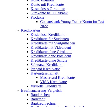
Konto eröffnen
Konto mit Kreditkarte
Kostenloses Girokonto
Girokonto bei Filialbank
Produkte
Consorsbank Young Trader Konto im Test
2022
Kreditkarten
Kostenlose Kreditkarte
Kreditkarte für Studenten
Kreditkarte mit Startguthaben
Kreditkarte mit VideoIdent
Kreditkarte ohne Girokonto
Kreditkarte ohne PostIdent
Kreditkarte ohne Schufa
Schwarze Kreditkarte
Prepaid Kreditkarte
Kartengesellschaft
Mastercard Kreditkarte
VISA Kreditkarte
Virtuelle Kreditkarte
Baufinanzierung-Vergleich
Baudarlehen
Baukredit
Baukreditrechner