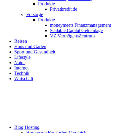
Produkte
Privatkredit.de
Vorsorge
Produkte
moneymeets Finanzmanagement
Scalable Capital Geldanlage
VZ VermögensZentrum
Reisen
Haus und Garten
Sport und Gesundheit
Lifestyle
Natur
Internet
Technik
Wirtschaft
Blog Hosting
Homepage Baukasten Vergleich