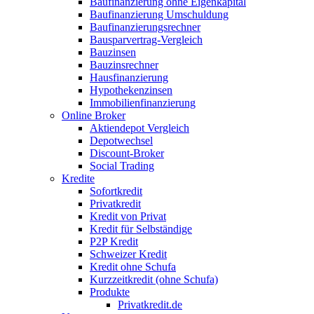
Baufinanzierung ohne Eigenkapital
Baufinanzierung Umschuldung
Baufinanzierungsrechner
Bausparvertrag-Vergleich
Bauzinsen
Bauzinsrechner
Hausfinanzierung
Hypothekenzinsen
Immobilienfinanzierung
Online Broker
Aktiendepot Vergleich
Depotwechsel
Discount-Broker
Social Trading
Kredite
Sofortkredit
Privatkredit
Kredit von Privat
Kredit für Selbständige
P2P Kredit
Schweizer Kredit
Kredit ohne Schufa
Kurzzeitkredit (ohne Schufa)
Produkte
Privatkredit.de