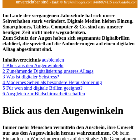
unverzichtbar sind
- Bild: © Krakenimages.com #480824115 stock.adobe.com
Im Laufe der vergangenen Jahrzehnte hat sich unser
Sehverhalten stark verändert. Digitale Medien hielten Einzug.
Smartphones, Tablets, Computer & Co. sind aus unserer
heutigen Zeit nicht mehr wegzudenken.
Zum Schutz der Augen haben sich sogenannte Digitalbrillen
etabliert, die speziell auf die Anforderungen auf einen digitalen
Alltag abgestimmt sind.
Inhaltsverzeichnis
ausblenden
1
Blick aus den Augenwinkeln
2
Zunehmende Digitalisierung unseres Alltags
3
Was ist digitaler Sehstress?
4
Modernes Sehen als besondere Herausforderung
5
Für wen sind digitale Brillen geeignet?
6
Ausgleich zur Bildschirmarbeit schaffen
Blick aus den Augenwinkeln
Immer mehr Menschen vermitteln den Anschein, ihre Umwelt
nur aus den Augenwinkeln heraus wahrzunehmen.
Ob beim
Einkaufen, in Wartezimmern oder auf der Straße: Alle Generationen