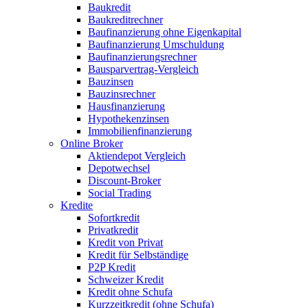
Baukredit
Baukreditrechner
Baufinanzierung ohne Eigenkapital
Baufinanzierung Umschuldung
Baufinanzierungsrechner
Bausparvertrag-Vergleich
Bauzinsen
Bauzinsrechner
Hausfinanzierung
Hypothekenzinsen
Immobilienfinanzierung
Online Broker
Aktiendepot Vergleich
Depotwechsel
Discount-Broker
Social Trading
Kredite
Sofortkredit
Privatkredit
Kredit von Privat
Kredit für Selbständige
P2P Kredit
Schweizer Kredit
Kredit ohne Schufa
Kurzzeitkredit (ohne Schufa)