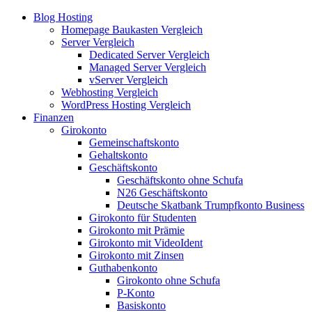
Blog Hosting
Homepage Baukasten Vergleich
Server Vergleich
Dedicated Server Vergleich
Managed Server Vergleich
vServer Vergleich
Webhosting Vergleich
WordPress Hosting Vergleich
Finanzen
Girokonto
Gemeinschaftskonto
Gehaltskonto
Geschäftskonto
Geschäftskonto ohne Schufa
N26 Geschäftskonto
Deutsche Skatbank Trumpfkonto Business
Girokonto für Studenten
Girokonto mit Prämie
Girokonto mit VideoIdent
Girokonto mit Zinsen
Guthabenkonto
Girokonto ohne Schufa
P-Konto
Basiskonto