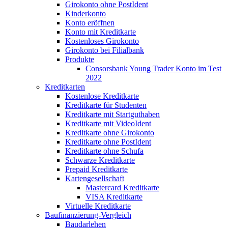
Girokonto ohne PostIdent
Kinderkonto
Konto eröffnen
Konto mit Kreditkarte
Kostenloses Girokonto
Girokonto bei Filialbank
Produkte
Consorsbank Young Trader Konto im Test
2022
Kreditkarten
Kostenlose Kreditkarte
Kreditkarte für Studenten
Kreditkarte mit Startguthaben
Kreditkarte mit VideoIdent
Kreditkarte ohne Girokonto
Kreditkarte ohne PostIdent
Kreditkarte ohne Schufa
Schwarze Kreditkarte
Prepaid Kreditkarte
Kartengesellschaft
Mastercard Kreditkarte
VISA Kreditkarte
Virtuelle Kreditkarte
Baufinanzierung-Vergleich
Baudarlehen