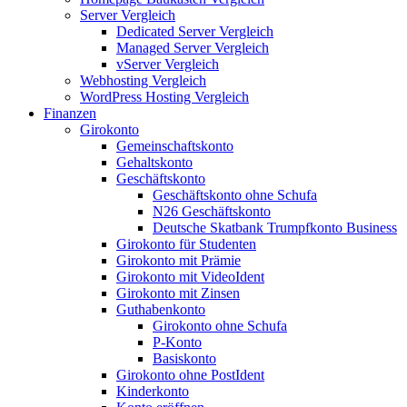
Server Vergleich
Dedicated Server Vergleich
Managed Server Vergleich
vServer Vergleich
Webhosting Vergleich
WordPress Hosting Vergleich
Finanzen
Girokonto
Gemeinschaftskonto
Gehaltskonto
Geschäftskonto
Geschäftskonto ohne Schufa
N26 Geschäftskonto
Deutsche Skatbank Trumpfkonto Business
Girokonto für Studenten
Girokonto mit Prämie
Girokonto mit VideoIdent
Girokonto mit Zinsen
Guthabenkonto
Girokonto ohne Schufa
P-Konto
Basiskonto
Girokonto ohne PostIdent
Kinderkonto