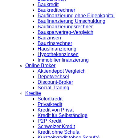
Baukredit
Baukreditrechner
Baufinanzierung ohne Eigenkapital
Baufinanzierung Umschuldung
Baufinanzierungsrechner
Bausparvertrag-Vergleich
Bauzinsen
Bauzinsrechner
Hausfinanzierung
Hypothekenzinsen
Immobilienfinanzierung
Online Broker
Aktiendepot Vergleich
Depotwechsel
Discount-Broker
Social Trading
Kredite
Sofortkredit
Privatkredit
Kredit von Privat
Kredit für Selbständige
P2P Kredit
Schweizer Kredit
Kredit ohne Schufa
Kurzzeitkredit (ohne Schufa)