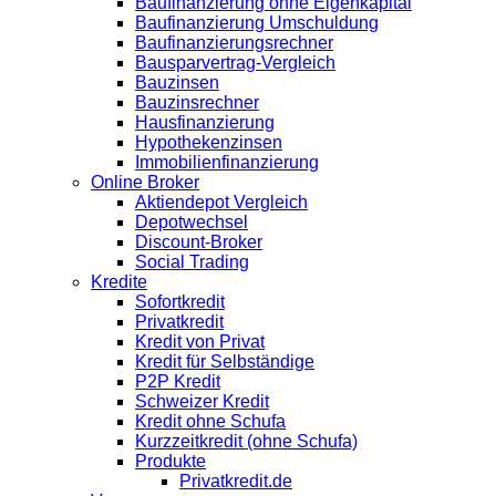
Baufinanzierung ohne Eigenkapital
Baufinanzierung Umschuldung
Baufinanzierungsrechner
Bausparvertrag-Vergleich
Bauzinsen
Bauzinsrechner
Hausfinanzierung
Hypothekenzinsen
Immobilienfinanzierung
Online Broker
Aktiendepot Vergleich
Depotwechsel
Discount-Broker
Social Trading
Kredite
Sofortkredit
Privatkredit
Kredit von Privat
Kredit für Selbständige
P2P Kredit
Schweizer Kredit
Kredit ohne Schufa
Kurzzeitkredit (ohne Schufa)
Produkte
Privatkredit.de