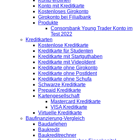
Konto eröffnen
Konto mit Kreditkarte
Kostenloses Girokonto
Girokonto bei Filialbank
Produkte
Consorsbank Young Trader Konto im
Test 2022
Kreditkarten
Kostenlose Kreditkarte
Kreditkarte für Studenten
Kreditkarte mit Startguthaben
Kreditkarte mit VideoIdent
Kreditkarte ohne Girokonto
Kreditkarte ohne PostIdent
Kreditkarte ohne Schufa
Schwarze Kreditkarte
Prepaid Kreditkarte
Kartengesellschaft
Mastercard Kreditkarte
VISA Kreditkarte
Virtuelle Kreditkarte
Baufinanzierung-Vergleich
Baudarlehen
Baukredit
Baukreditrechner