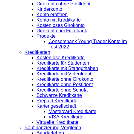
Girokonto ohne PostIdent
Kinderkonto
Konto eröffnen
Konto mit Kreditkarte
Kostenloses Girokonto
Girokonto bei Filialbank
Produkte
Consorsbank Young Trader Konto im
Test 2022
Kreditkarten
Kostenlose Kreditkarte
Kreditkarte für Studenten
Kreditkarte mit Startguthaben
Kreditkarte mit VideoIdent
Kreditkarte ohne Girokonto
Kreditkarte ohne PostIdent
Kreditkarte ohne Schufa
Schwarze Kreditkarte
Prepaid Kreditkarte
Kartengesellschaft
Mastercard Kreditkarte
VISA Kreditkarte
Virtuelle Kreditkarte
Baufinanzierung-Vergleich
Baudarlehen