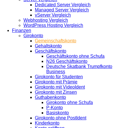
Dedicated Server Vergleich
Managed Server Vergleich
vServer Vergleich
Webhosting Vergleich
WordPress Hosting Vergleich
Finanzen
Girokonto
Gemeinschaftskonto
Gehaltskonto
Geschäftskonto
Geschäftskonto ohne Schufa
N26 Geschäftskonto
Deutsche Skatbank Trumpfkonto
Business
Girokonto für Studenten
Girokonto mit Prämie
Girokonto mit VideoIdent
Girokonto mit Zinsen
Guthabenkonto
Girokonto ohne Schufa
P-Konto
Basiskonto
Girokonto ohne PostIdent
Kinderkonto