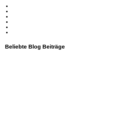
Blog erstellen
Kontakt
Cookies
Impressum
Bildquellen
Datenschutzerklärung
Beliebte Blog Beiträge