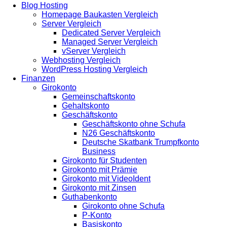
Blog Hosting
Homepage Baukasten Vergleich
Server Vergleich
Dedicated Server Vergleich
Managed Server Vergleich
vServer Vergleich
Webhosting Vergleich
WordPress Hosting Vergleich
Finanzen
Girokonto
Gemeinschaftskonto
Gehaltskonto
Geschäftskonto
Geschäftskonto ohne Schufa
N26 Geschäftskonto
Deutsche Skatbank Trumpfkonto
Business
Girokonto für Studenten
Girokonto mit Prämie
Girokonto mit VideoIdent
Girokonto mit Zinsen
Guthabenkonto
Girokonto ohne Schufa
P-Konto
Basiskonto