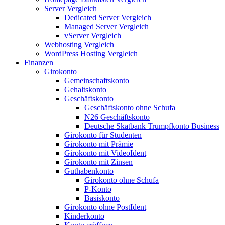
Server Vergleich
Dedicated Server Vergleich
Managed Server Vergleich
vServer Vergleich
Webhosting Vergleich
WordPress Hosting Vergleich
Finanzen
Girokonto
Gemeinschaftskonto
Gehaltskonto
Geschäftskonto
Geschäftskonto ohne Schufa
N26 Geschäftskonto
Deutsche Skatbank Trumpfkonto Business
Girokonto für Studenten
Girokonto mit Prämie
Girokonto mit VideoIdent
Girokonto mit Zinsen
Guthabenkonto
Girokonto ohne Schufa
P-Konto
Basiskonto
Girokonto ohne PostIdent
Kinderkonto