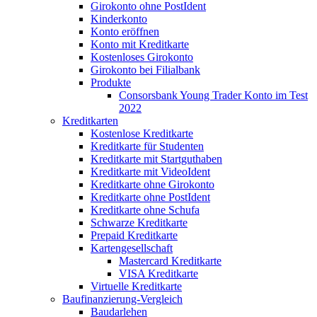
Girokonto ohne PostIdent
Kinderkonto
Konto eröffnen
Konto mit Kreditkarte
Kostenloses Girokonto
Girokonto bei Filialbank
Produkte
Consorsbank Young Trader Konto im Test
2022
Kreditkarten
Kostenlose Kreditkarte
Kreditkarte für Studenten
Kreditkarte mit Startguthaben
Kreditkarte mit VideoIdent
Kreditkarte ohne Girokonto
Kreditkarte ohne PostIdent
Kreditkarte ohne Schufa
Schwarze Kreditkarte
Prepaid Kreditkarte
Kartengesellschaft
Mastercard Kreditkarte
VISA Kreditkarte
Virtuelle Kreditkarte
Baufinanzierung-Vergleich
Baudarlehen