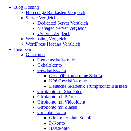
Blog Hosting
Homepage Baukasten Vergleich
Server Vergleich
Dedicated Server Vergleich
Managed Server Vergleich
vServer Vergleich
Webhosting Vergleich
WordPress Hosting Vergleich
Finanzen
Girokonto
Gemeinschaftskonto
Gehaltskonto
Geschäftskonto
Geschäftskonto ohne Schufa
N26 Geschäftskonto
Deutsche Skatbank Trumpfkonto Business
Girokonto für Studenten
Girokonto mit Prämie
Girokonto mit VideoIdent
Girokonto mit Zinsen
Guthabenkonto
Girokonto ohne Schufa
P-Konto
Basiskonto