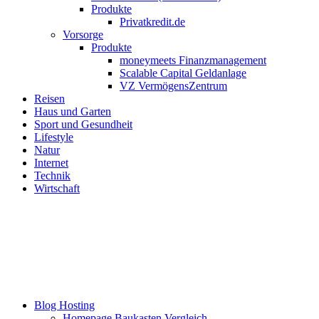
Produkte
Privatkredit.de
Vorsorge
Produkte
moneymeets Finanzmanagement
Scalable Capital Geldanlage
VZ VermögensZentrum
Reisen
Haus und Garten
Sport und Gesundheit
Lifestyle
Natur
Internet
Technik
Wirtschaft
Blog Hosting
Homepage Baukasten Vergleich