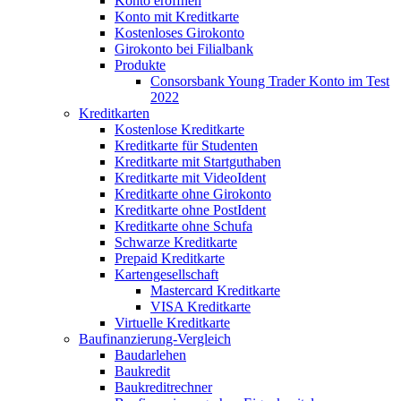
Konto eröffnen
Konto mit Kreditkarte
Kostenloses Girokonto
Girokonto bei Filialbank
Produkte
Consorsbank Young Trader Konto im Test
2022
Kreditkarten
Kostenlose Kreditkarte
Kreditkarte für Studenten
Kreditkarte mit Startguthaben
Kreditkarte mit VideoIdent
Kreditkarte ohne Girokonto
Kreditkarte ohne PostIdent
Kreditkarte ohne Schufa
Schwarze Kreditkarte
Prepaid Kreditkarte
Kartengesellschaft
Mastercard Kreditkarte
VISA Kreditkarte
Virtuelle Kreditkarte
Baufinanzierung-Vergleich
Baudarlehen
Baukredit
Baukreditrechner