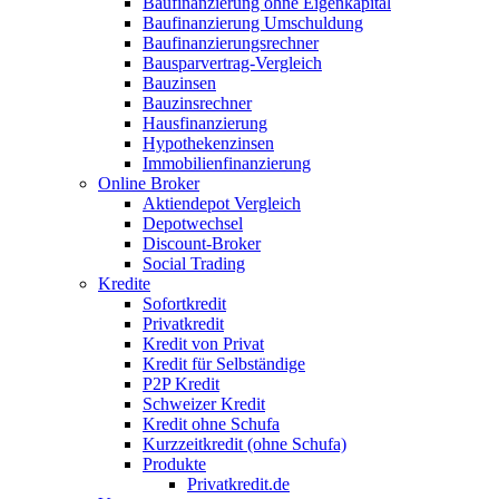
Baufinanzierung ohne Eigenkapital
Baufinanzierung Umschuldung
Baufinanzierungsrechner
Bausparvertrag-Vergleich
Bauzinsen
Bauzinsrechner
Hausfinanzierung
Hypothekenzinsen
Immobilienfinanzierung
Online Broker
Aktiendepot Vergleich
Depotwechsel
Discount-Broker
Social Trading
Kredite
Sofortkredit
Privatkredit
Kredit von Privat
Kredit für Selbständige
P2P Kredit
Schweizer Kredit
Kredit ohne Schufa
Kurzzeitkredit (ohne Schufa)
Produkte
Privatkredit.de