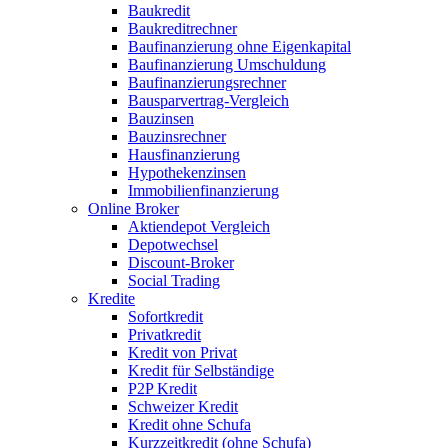
Baukredit
Baukreditrechner
Baufinanzierung ohne Eigenkapital
Baufinanzierung Umschuldung
Baufinanzierungsrechner
Bausparvertrag-Vergleich
Bauzinsen
Bauzinsrechner
Hausfinanzierung
Hypothekenzinsen
Immobilienfinanzierung
Online Broker
Aktiendepot Vergleich
Depotwechsel
Discount-Broker
Social Trading
Kredite
Sofortkredit
Privatkredit
Kredit von Privat
Kredit für Selbständige
P2P Kredit
Schweizer Kredit
Kredit ohne Schufa
Kurzzeitkredit (ohne Schufa)