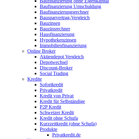
Baufinanzierung ohne Eigenkapital
Baufinanzierung Umschuldung
Baufinanzierungsrechner
Bausparvertrag-Vergleich
Bauzinsen
Bauzinsrechner
Hausfinanzierung
Hypothekenzinsen
Immobilienfinanzierung
Online Broker
Aktiendepot Vergleich
Depotwechsel
Discount-Broker
Social Trading
Kredite
Sofortkredit
Privatkredit
Kredit von Privat
Kredit für Selbständige
P2P Kredit
Schweizer Kredit
Kredit ohne Schufa
Kurzzeitkredit (ohne Schufa)
Produkte
Privatkredit.de