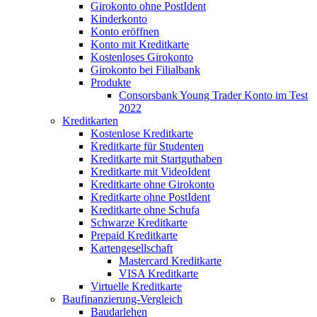
Girokonto ohne PostIdent
Kinderkonto
Konto eröffnen
Konto mit Kreditkarte
Kostenloses Girokonto
Girokonto bei Filialbank
Produkte
Consorsbank Young Trader Konto im Test
2022
Kreditkarten
Kostenlose Kreditkarte
Kreditkarte für Studenten
Kreditkarte mit Startguthaben
Kreditkarte mit VideoIdent
Kreditkarte ohne Girokonto
Kreditkarte ohne PostIdent
Kreditkarte ohne Schufa
Schwarze Kreditkarte
Prepaid Kreditkarte
Kartengesellschaft
Mastercard Kreditkarte
VISA Kreditkarte
Virtuelle Kreditkarte
Baufinanzierung-Vergleich
Baudarlehen