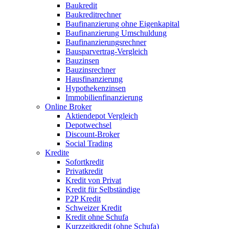
Baukredit
Baukreditrechner
Baufinanzierung ohne Eigenkapital
Baufinanzierung Umschuldung
Baufinanzierungsrechner
Bausparvertrag-Vergleich
Bauzinsen
Bauzinsrechner
Hausfinanzierung
Hypothekenzinsen
Immobilienfinanzierung
Online Broker
Aktiendepot Vergleich
Depotwechsel
Discount-Broker
Social Trading
Kredite
Sofortkredit
Privatkredit
Kredit von Privat
Kredit für Selbständige
P2P Kredit
Schweizer Kredit
Kredit ohne Schufa
Kurzzeitkredit (ohne Schufa)