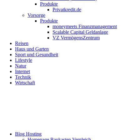
Produkte
Privatkredit.de
Vorsorge
Produkte
moneymeets Finanzmanagement
Scalable Capital Geldanlage
VZ VermögensZentrum
Reisen
Haus und Garten
Sport und Gesundheit
Lifestyle
Natur
Internet
Technik
Wirtschaft
Blog Hosting
Homepage Baukasten Vergleich