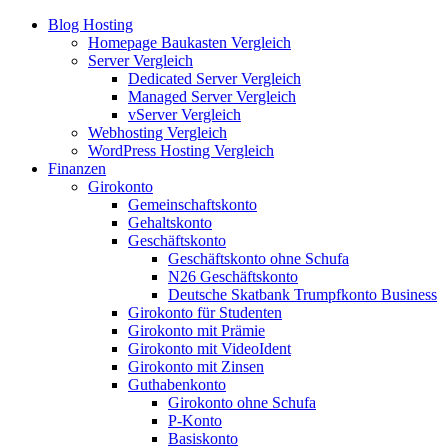
Blog Hosting
Homepage Baukasten Vergleich
Server Vergleich
Dedicated Server Vergleich
Managed Server Vergleich
vServer Vergleich
Webhosting Vergleich
WordPress Hosting Vergleich
Finanzen
Girokonto
Gemeinschaftskonto
Gehaltskonto
Geschäftskonto
Geschäftskonto ohne Schufa
N26 Geschäftskonto
Deutsche Skatbank Trumpfkonto Business
Girokonto für Studenten
Girokonto mit Prämie
Girokonto mit VideoIdent
Girokonto mit Zinsen
Guthabenkonto
Girokonto ohne Schufa
P-Konto
Basiskonto