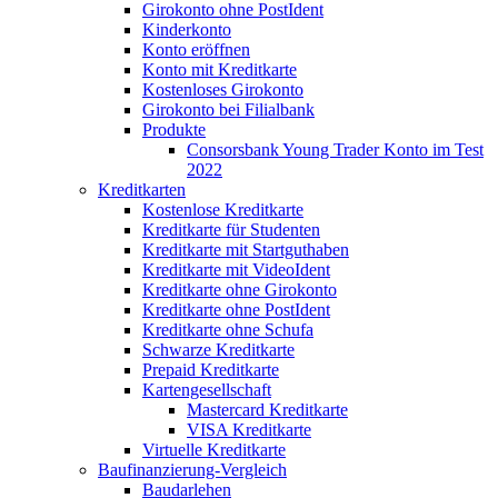
Girokonto ohne PostIdent
Kinderkonto
Konto eröffnen
Konto mit Kreditkarte
Kostenloses Girokonto
Girokonto bei Filialbank
Produkte
Consorsbank Young Trader Konto im Test
2022
Kreditkarten
Kostenlose Kreditkarte
Kreditkarte für Studenten
Kreditkarte mit Startguthaben
Kreditkarte mit VideoIdent
Kreditkarte ohne Girokonto
Kreditkarte ohne PostIdent
Kreditkarte ohne Schufa
Schwarze Kreditkarte
Prepaid Kreditkarte
Kartengesellschaft
Mastercard Kreditkarte
VISA Kreditkarte
Virtuelle Kreditkarte
Baufinanzierung-Vergleich
Baudarlehen