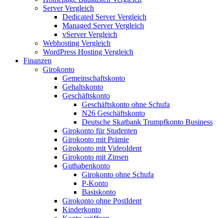
Server Vergleich
Dedicated Server Vergleich
Managed Server Vergleich
vServer Vergleich
Webhosting Vergleich
WordPress Hosting Vergleich
Finanzen
Girokonto
Gemeinschaftskonto
Gehaltskonto
Geschäftskonto
Geschäftskonto ohne Schufa
N26 Geschäftskonto
Deutsche Skatbank Trumpfkonto Business
Girokonto für Studenten
Girokonto mit Prämie
Girokonto mit VideoIdent
Girokonto mit Zinsen
Guthabenkonto
Girokonto ohne Schufa
P-Konto
Basiskonto
Girokonto ohne PostIdent
Kinderkonto