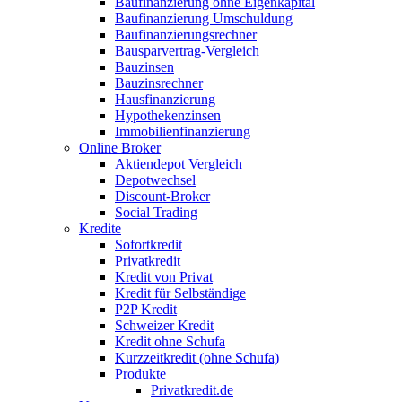
Baufinanzierung ohne Eigenkapital
Baufinanzierung Umschuldung
Baufinanzierungsrechner
Bausparvertrag-Vergleich
Bauzinsen
Bauzinsrechner
Hausfinanzierung
Hypothekenzinsen
Immobilienfinanzierung
Online Broker
Aktiendepot Vergleich
Depotwechsel
Discount-Broker
Social Trading
Kredite
Sofortkredit
Privatkredit
Kredit von Privat
Kredit für Selbständige
P2P Kredit
Schweizer Kredit
Kredit ohne Schufa
Kurzzeitkredit (ohne Schufa)
Produkte
Privatkredit.de