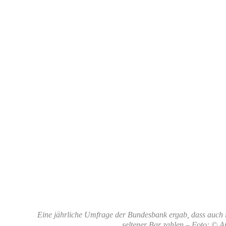
Eine jährliche Umfrage der Bundesbank ergab, dass auch 
seltener Bar zahlen
– Foto: © A