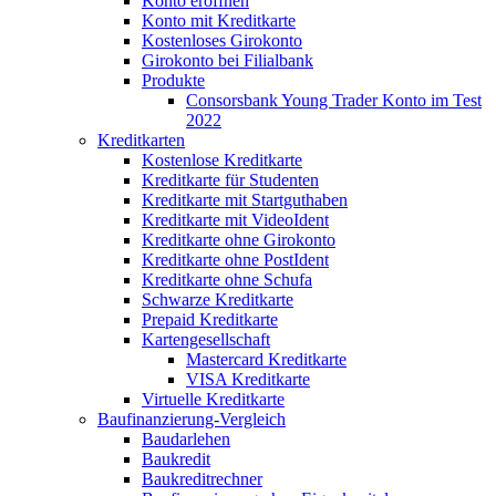
Konto eröffnen
Konto mit Kreditkarte
Kostenloses Girokonto
Girokonto bei Filialbank
Produkte
Consorsbank Young Trader Konto im Test
2022
Kreditkarten
Kostenlose Kreditkarte
Kreditkarte für Studenten
Kreditkarte mit Startguthaben
Kreditkarte mit VideoIdent
Kreditkarte ohne Girokonto
Kreditkarte ohne PostIdent
Kreditkarte ohne Schufa
Schwarze Kreditkarte
Prepaid Kreditkarte
Kartengesellschaft
Mastercard Kreditkarte
VISA Kreditkarte
Virtuelle Kreditkarte
Baufinanzierung-Vergleich
Baudarlehen
Baukredit
Baukreditrechner