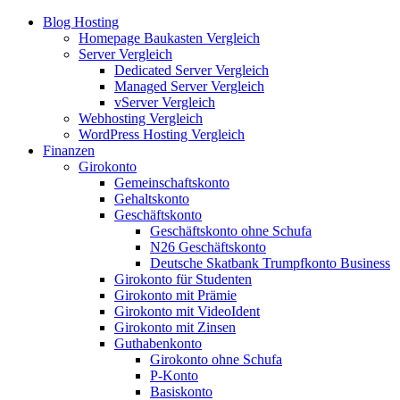
Blog Hosting
Homepage Baukasten Vergleich
Server Vergleich
Dedicated Server Vergleich
Managed Server Vergleich
vServer Vergleich
Webhosting Vergleich
WordPress Hosting Vergleich
Finanzen
Girokonto
Gemeinschaftskonto
Gehaltskonto
Geschäftskonto
Geschäftskonto ohne Schufa
N26 Geschäftskonto
Deutsche Skatbank Trumpfkonto Business
Girokonto für Studenten
Girokonto mit Prämie
Girokonto mit VideoIdent
Girokonto mit Zinsen
Guthabenkonto
Girokonto ohne Schufa
P-Konto
Basiskonto