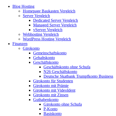
Blog Hosting
Homepage Baukasten Vergleich
Server Vergleich
Dedicated Server Vergleich
Managed Server Vergleich
vServer Vergleich
Webhosting Vergleich
WordPress Hosting Vergleich
Finanzen
Girokonto
Gemeinschaftskonto
Gehaltskonto
Geschäftskonto
Geschäftskonto ohne Schufa
N26 Geschäftskonto
Deutsche Skatbank Trumpfkonto Business
Girokonto für Studenten
Girokonto mit Prämie
Girokonto mit VideoIdent
Girokonto mit Zinsen
Guthabenkonto
Girokonto ohne Schufa
P-Konto
Basiskonto