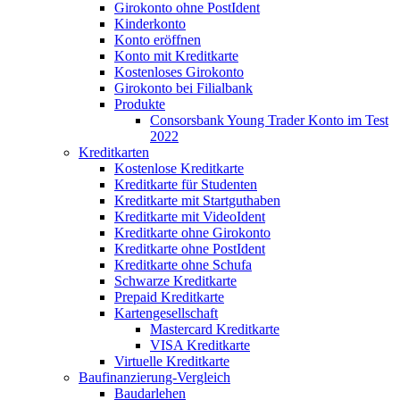
Girokonto ohne PostIdent
Kinderkonto
Konto eröffnen
Konto mit Kreditkarte
Kostenloses Girokonto
Girokonto bei Filialbank
Produkte
Consorsbank Young Trader Konto im Test
2022
Kreditkarten
Kostenlose Kreditkarte
Kreditkarte für Studenten
Kreditkarte mit Startguthaben
Kreditkarte mit VideoIdent
Kreditkarte ohne Girokonto
Kreditkarte ohne PostIdent
Kreditkarte ohne Schufa
Schwarze Kreditkarte
Prepaid Kreditkarte
Kartengesellschaft
Mastercard Kreditkarte
VISA Kreditkarte
Virtuelle Kreditkarte
Baufinanzierung-Vergleich
Baudarlehen