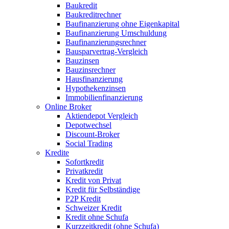
Baukredit
Baukreditrechner
Baufinanzierung ohne Eigenkapital
Baufinanzierung Umschuldung
Baufinanzierungsrechner
Bausparvertrag-Vergleich
Bauzinsen
Bauzinsrechner
Hausfinanzierung
Hypothekenzinsen
Immobilienfinanzierung
Online Broker
Aktiendepot Vergleich
Depotwechsel
Discount-Broker
Social Trading
Kredite
Sofortkredit
Privatkredit
Kredit von Privat
Kredit für Selbständige
P2P Kredit
Schweizer Kredit
Kredit ohne Schufa
Kurzzeitkredit (ohne Schufa)