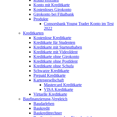
Konto eröffnen
Konto mit Kreditkarte
Kostenloses Girokonto
Girokonto bei Filialbank
Produkte
Consorsbank Young Trader Konto im Test
2022
Kreditkarten
Kostenlose Kreditkarte
Kreditkarte für Studenten
Kreditkarte mit Startguthaben
Kreditkarte mit VideoIdent
Kreditkarte ohne Girokonto
Kreditkarte ohne PostIdent
Kreditkarte ohne Schufa
Schwarze Kreditkarte
Prepaid Kreditkarte
Kartengesellschaft
Mastercard Kreditkarte
VISA Kreditkarte
Virtuelle Kreditkarte
Baufinanzierung-Vergleich
Baudarlehen
Baukredit
Baukreditrechner