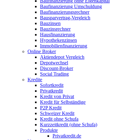
Baufinanzierung ohne Eigenkapital
Baufinanzierung Umschuldung
Baufinanzierungsrechner
Bausparvertrag-Vergleich
Bauzinsen
Bauzinsrechner
Hausfinanzierung
Hypothekenzinsen
Immobilienfinanzierung
Online Broker
Aktiendepot Vergleich
Depotwechsel
Discount-Broker
Social Trading
Kredite
Sofortkredit
Privatkredit
Kredit von Privat
Kredit für Selbständige
P2P Kredit
Schweizer Kredit
Kredit ohne Schufa
Kurzzeitkredit (ohne Schufa)
Produkte
Privatkredit.de