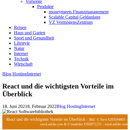
Vorsorge
Produkte
moneymeets Finanzmanagement
Scalable Capital Geldanlage
VZ VermögensZentrum
Reisen
Haus und Garten
Sport und Gesundheit
Lifestyle
Natur
Internet
Technik
Wirtschaft
Blog Hosting
Internet
React und die wichtigsten Vorteile im
Überblick
18. Juni 2021
8. Februar 2022
Blog Hosting
Internet
React und die wichtigsten Vorteile im Überblick
– Bild: © Yurii #285694803 –
stock.adobe.com & © madedee #304971233 – stock.adobe.com