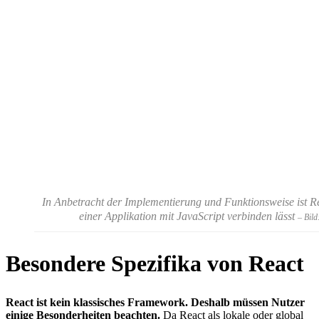
In Anbetracht der Implementierung und Funktionsweise ist Rea
einer Applikation mit JavaScript verbinden lässt
– Bil
Besondere Spezifika von React
React ist kein klassisches Framework. Deshalb müssen Nutzer
einige Besonderheiten beachten.
Da React als lokale oder global