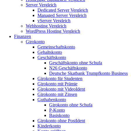
Server Vergleich
Dedicated Server Vergleich
Managed Server Vergleich
vServer Vergleich
Webhosting Vergleich
WordPress Hosting Vergleich
Finanzen
Girokonto
Gemeinschaftskonto
Gehaltskonto
Geschäftskonto
Geschäftskonto ohne Schufa
N26 Geschäftskonto
Deutsche Skatbank Trumpfkonto Business
Girokonto für Studenten
Girokonto mit Prämie
Girokonto mit VideoIdent
Girokonto mit Zinsen
Guthabenkonto
Girokonto ohne Schufa
P-Konto
Basiskonto
Girokonto ohne PostIdent
Kinderkonto