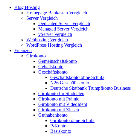
Blog Hosting
Homepage Baukasten Vergleich
Server Vergleich
Dedicated Server Vergleich
Managed Server Vergleich
vServer Vergleich
Webhosting Vergleich
WordPress Hosting Vergleich
Finanzen
Girokonto
Gemeinschaftskonto
Gehaltskonto
Geschäftskonto
Geschäftskonto ohne Schufa
N26 Geschäftskonto
Deutsche Skatbank Trumpfkonto Business
Girokonto für Studenten
Girokonto mit Prämie
Girokonto mit VideoIdent
Girokonto mit Zinsen
Guthabenkonto
Girokonto ohne Schufa
P-Konto
Basiskonto