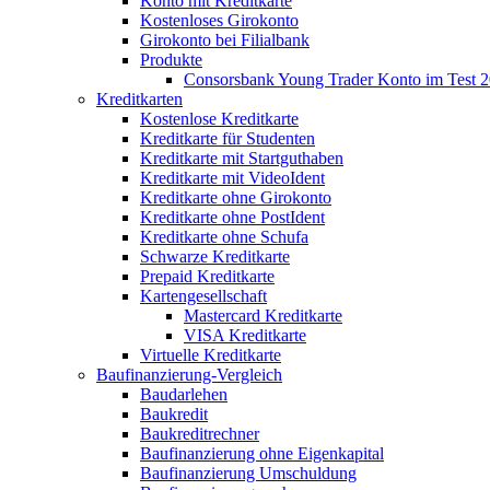
Konto mit Kreditkarte
Kostenloses Girokonto
Girokonto bei Filialbank
Produkte
Consorsbank Young Trader Konto im Test 
Kreditkarten
Kostenlose Kreditkarte
Kreditkarte für Studenten
Kreditkarte mit Startguthaben
Kreditkarte mit VideoIdent
Kreditkarte ohne Girokonto
Kreditkarte ohne PostIdent
Kreditkarte ohne Schufa
Schwarze Kreditkarte
Prepaid Kreditkarte
Kartengesellschaft
Mastercard Kreditkarte
VISA Kreditkarte
Virtuelle Kreditkarte
Baufinanzierung-Vergleich
Baudarlehen
Baukredit
Baukreditrechner
Baufinanzierung ohne Eigenkapital
Baufinanzierung Umschuldung