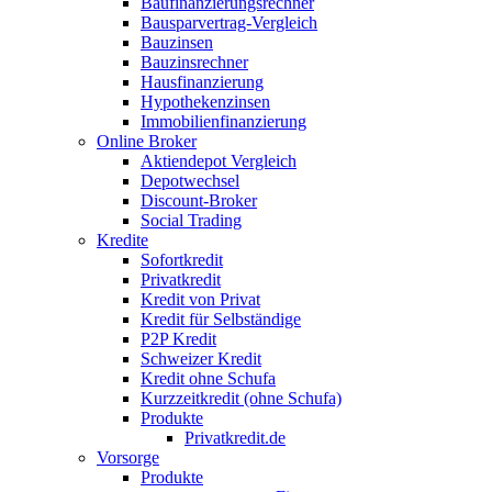
Baufinanzierungsrechner
Bausparvertrag-Vergleich
Bauzinsen
Bauzinsrechner
Hausfinanzierung
Hypothekenzinsen
Immobilienfinanzierung
Online Broker
Aktiendepot Vergleich
Depotwechsel
Discount-Broker
Social Trading
Kredite
Sofortkredit
Privatkredit
Kredit von Privat
Kredit für Selbständige
P2P Kredit
Schweizer Kredit
Kredit ohne Schufa
Kurzzeitkredit (ohne Schufa)
Produkte
Privatkredit.de
Vorsorge
Produkte