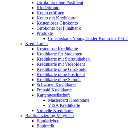
Girokonto ohne PostIdent
Kinderkonto
Konto eröffnen
Konto mit Kreditkarte
Kostenloses Girokonto
Girokonto bei Filialbank
Produkte
Consorsbank Young Trader Konto im Test 
Kreditkarten
Kostenlose Kreditkarte
Kreditkarte für Studenten
Kreditkarte mit Startguthaben
Kreditkarte mit VideoIdent
Kreditkarte ohne Girokonto
Kreditkarte ohne PostIdent
Kreditkarte ohne Schufa
Schwarze Kreditkarte
Prepaid Kreditkarte
Kartengesellschaft
Mastercard Kreditkarte
VISA Kreditkarte
Virtuelle Kreditkarte
Baufinanzierung-Vergleich
Baudarlehen
Baukredit