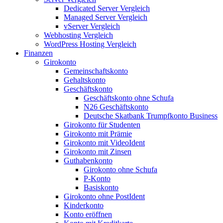
Dedicated Server Vergleich
Managed Server Vergleich
vServer Vergleich
Webhosting Vergleich
WordPress Hosting Vergleich
Finanzen
Girokonto
Gemeinschaftskonto
Gehaltskonto
Geschäftskonto
Geschäftskonto ohne Schufa
N26 Geschäftskonto
Deutsche Skatbank Trumpfkonto Business
Girokonto für Studenten
Girokonto mit Prämie
Girokonto mit VideoIdent
Girokonto mit Zinsen
Guthabenkonto
Girokonto ohne Schufa
P-Konto
Basiskonto
Girokonto ohne PostIdent
Kinderkonto
Konto eröffnen