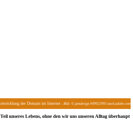
Entwicklung der Domain im Internet
- Bild: © jamdesign #49921993 stock.adobe.com
r Teil unseres Lebens, ohne den wir uns unseren Alltag überhaupt