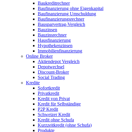
Baukreditrechner
Baufinanzierung ohne Eigenkapital
Baufinanzierung Umschuldung
Baufinanzierungsrechner
Bausparvertrag-Vergleich
Bauzinsen
Bauzinsrechner
Hausfinanzierung
Hypothekenzinsen
Immobilienfinanzierung
Online Broker
Aktiendepot Vergleich
Depotwechsel
Discount-Broker
Social Trading
Kredite
Sofortkredit
Privatkredit
Kredit von Privat
Kredit für Selbständige
P2P Kredit
Schweizer Kredit
Kredit ohne Schufa
Kurzzeitkredit (ohne Schufa)
Produkte