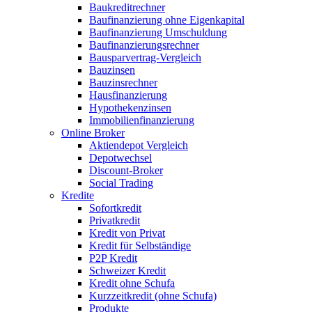
Baukreditrechner
Baufinanzierung ohne Eigenkapital
Baufinanzierung Umschuldung
Baufinanzierungsrechner
Bausparvertrag-Vergleich
Bauzinsen
Bauzinsrechner
Hausfinanzierung
Hypothekenzinsen
Immobilienfinanzierung
Online Broker
Aktiendepot Vergleich
Depotwechsel
Discount-Broker
Social Trading
Kredite
Sofortkredit
Privatkredit
Kredit von Privat
Kredit für Selbständige
P2P Kredit
Schweizer Kredit
Kredit ohne Schufa
Kurzzeitkredit (ohne Schufa)
Produkte