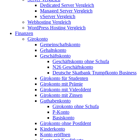
Dedicated Server Vergleich
Managed Server Vergleich
vServer Vergleich
Webhosting Vergleich
WordPress Hosting Vergleich
Finanzen
Girokonto
Gemeinschaftskonto
Gehaltskonto
Geschäftskonto
Geschäftskonto ohne Schufa
N26 Geschäftskonto
Deutsche Skatbank Trumpfkonto Business
Girokonto für Studenten
Girokonto mit Prämie
Girokonto mit VideoIdent
Girokonto mit Zinsen
Guthabenkonto
Girokonto ohne Schufa
P-Konto
Basiskonto
Girokonto ohne PostIdent
Kinderkonto
Konto eröffnen