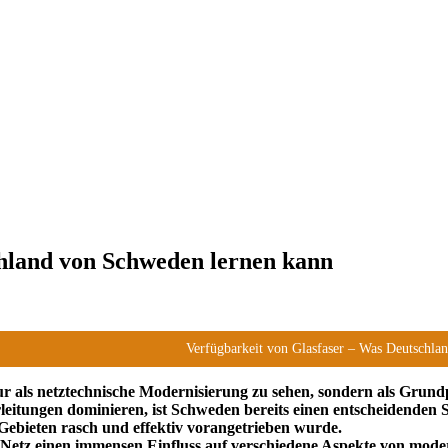
chland von Schweden lernen kann
Verfügbarkeit von Glasfaser – Was Deutschl
ur als netztechnische Modernisierung zu sehen, sondern als Grund
tungen dominieren, ist Schweden bereits einen entscheidenden Sch
Gebieten rasch und effektiv vorangetrieben wurde.
ges Netz einen immensen Einfluss auf verschiedene Aspekte von mo