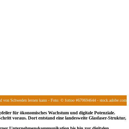
and von Schweden lernen kann
- Foto: © fottoo #670694644 - stock.adobe.com
pfeiler für ökonomisches Wachstum und digitale Potenziale.
ritt voraus. Dort entstand eine landesweite Glasfaser-Struktur,
derner Unternehmenskommunikation bis hin zur digitalen