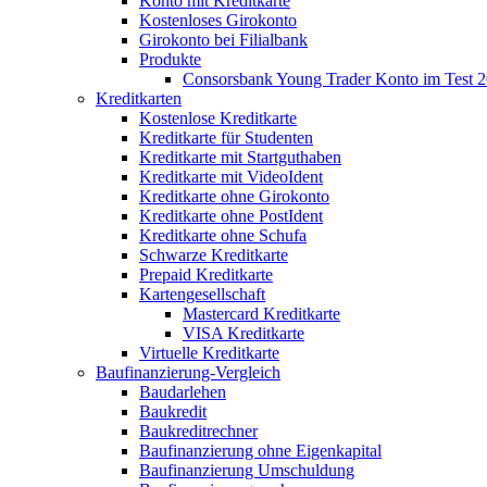
Konto mit Kreditkarte
Kostenloses Girokonto
Girokonto bei Filialbank
Produkte
Consorsbank Young Trader Konto im Test 
Kreditkarten
Kostenlose Kreditkarte
Kreditkarte für Studenten
Kreditkarte mit Startguthaben
Kreditkarte mit VideoIdent
Kreditkarte ohne Girokonto
Kreditkarte ohne PostIdent
Kreditkarte ohne Schufa
Schwarze Kreditkarte
Prepaid Kreditkarte
Kartengesellschaft
Mastercard Kreditkarte
VISA Kreditkarte
Virtuelle Kreditkarte
Baufinanzierung-Vergleich
Baudarlehen
Baukredit
Baukreditrechner
Baufinanzierung ohne Eigenkapital
Baufinanzierung Umschuldung