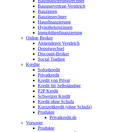
Baufinanzierungsrechner
Bausparvertrag-Vergleich
Bauzinsen
Bauzinsrechner
Hausfinanzierung
Hypothekenzinsen
Immobilienfinanzierung
Online Broker
Aktiendepot Vergleich
Depotwechsel
Discount-Broker
Social Trading
Kredite
Sofortkredit
Privatkredit
Kredit von Privat
Kredit für Selbständige
P2P Kredit
Schweizer Kredit
Kredit ohne Schufa
Kurzzeitkredit (ohne Schufa)
Produkte
Privatkredit.de
Vorsorge
Produkte