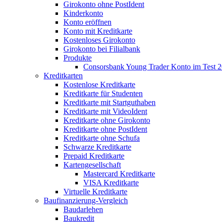
Girokonto ohne PostIdent
Kinderkonto
Konto eröffnen
Konto mit Kreditkarte
Kostenloses Girokonto
Girokonto bei Filialbank
Produkte
Consorsbank Young Trader Konto im Test 
Kreditkarten
Kostenlose Kreditkarte
Kreditkarte für Studenten
Kreditkarte mit Startguthaben
Kreditkarte mit VideoIdent
Kreditkarte ohne Girokonto
Kreditkarte ohne PostIdent
Kreditkarte ohne Schufa
Schwarze Kreditkarte
Prepaid Kreditkarte
Kartengesellschaft
Mastercard Kreditkarte
VISA Kreditkarte
Virtuelle Kreditkarte
Baufinanzierung-Vergleich
Baudarlehen
Baukredit