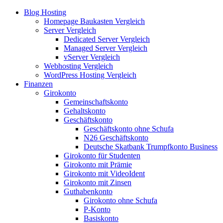
Blog Hosting
Homepage Baukasten Vergleich
Server Vergleich
Dedicated Server Vergleich
Managed Server Vergleich
vServer Vergleich
Webhosting Vergleich
WordPress Hosting Vergleich
Finanzen
Girokonto
Gemeinschaftskonto
Gehaltskonto
Geschäftskonto
Geschäftskonto ohne Schufa
N26 Geschäftskonto
Deutsche Skatbank Trumpfkonto Business
Girokonto für Studenten
Girokonto mit Prämie
Girokonto mit VideoIdent
Girokonto mit Zinsen
Guthabenkonto
Girokonto ohne Schufa
P-Konto
Basiskonto