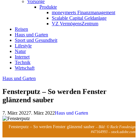
Vorsorge
Produkte
moneymeets Finanzmanagement
Scalable Capital Geldanlage
VZ VermögensZentrum
Reisen
Haus und Garten
Sport und Gesundheit
Lifestyle
Natur
Internet
Technik
Wirtschaft
Haus und Garten
Fensterputz – So werden Fenster
glänzend sauber
7. März 2022
7. März 2022
Haus und Garten
Fensterputz – So werden Fenster glänzend sauber
– Bild: © Racle Fotodesign
#47164993 – stock.adobe.com