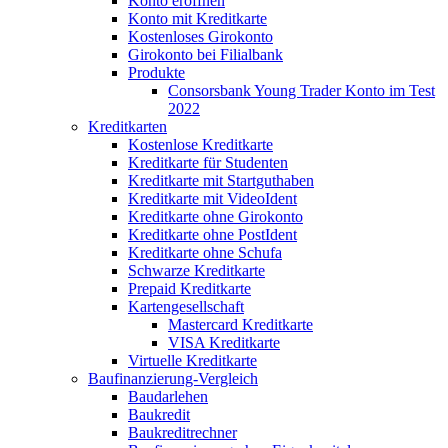
Konto eröffnen
Konto mit Kreditkarte
Kostenloses Girokonto
Girokonto bei Filialbank
Produkte
Consorsbank Young Trader Konto im Test
2022
Kreditkarten
Kostenlose Kreditkarte
Kreditkarte für Studenten
Kreditkarte mit Startguthaben
Kreditkarte mit VideoIdent
Kreditkarte ohne Girokonto
Kreditkarte ohne PostIdent
Kreditkarte ohne Schufa
Schwarze Kreditkarte
Prepaid Kreditkarte
Kartengesellschaft
Mastercard Kreditkarte
VISA Kreditkarte
Virtuelle Kreditkarte
Baufinanzierung-Vergleich
Baudarlehen
Baukredit
Baukreditrechner