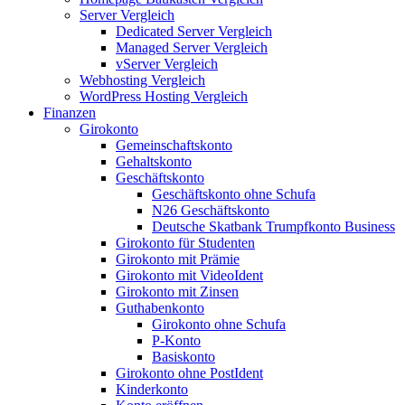
Server Vergleich
Dedicated Server Vergleich
Managed Server Vergleich
vServer Vergleich
Webhosting Vergleich
WordPress Hosting Vergleich
Finanzen
Girokonto
Gemeinschaftskonto
Gehaltskonto
Geschäftskonto
Geschäftskonto ohne Schufa
N26 Geschäftskonto
Deutsche Skatbank Trumpfkonto Business
Girokonto für Studenten
Girokonto mit Prämie
Girokonto mit VideoIdent
Girokonto mit Zinsen
Guthabenkonto
Girokonto ohne Schufa
P-Konto
Basiskonto
Girokonto ohne PostIdent
Kinderkonto