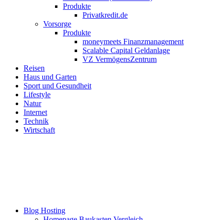
Produkte
Privatkredit.de
Vorsorge
Produkte
moneymeets Finanzmanagement
Scalable Capital Geldanlage
VZ VermögensZentrum
Reisen
Haus und Garten
Sport und Gesundheit
Lifestyle
Natur
Internet
Technik
Wirtschaft
Blog Hosting
Homepage Baukasten Vergleich