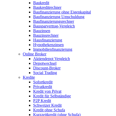
Baukredit
Baukreditrechner
Baufinanzierung ohne Eigenkapital
Baufinanzierung Umschuldung
Baufinanzierungsrechner
Bausparvertrag-Vergleich
Bauzinsen
Bauzinsrechner
Hausfinanzierung
Hypothekenzinsen
Immobilienfinanzierung
Online Broker
Aktiendepot Vergleich
Depotwechsel
Discount-Broker
Social Trading
Kredite
Sofortkredit
Privatkredit
Kredit von Privat
Kredit für Selbständige
P2P Kredit
Schweizer Kredit
Kredit ohne Schufa
Kurzzeitkredit (ohne Schufa)