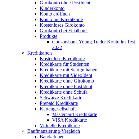
Girokonto ohne PostIdent
Kinderkonto
Konto eröffnen
Konto mit Kreditkarte
Kostenloses Girokonto
Girokonto bei Filialbank
Produkte
Consorsbank Young Trader Konto im Test
2022
Kreditkarten
Kostenlose Kreditkarte
Kreditkarte für Studenten
Kreditkarte mit Startguthaben
Kreditkarte mit VideoIdent
Kreditkarte ohne Girokonto
Kreditkarte ohne PostIdent
Kreditkarte ohne Schufa
Schwarze Kreditkarte
Prepaid Kreditkarte
Kartengesellschaft
Mastercard Kreditkarte
VISA Kreditkarte
Virtuelle Kreditkarte
Baufinanzierung-Vergleich
Baudarlehen