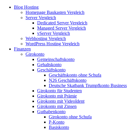
Blog Hosting
Homepage Baukasten Vergleich
Server Vergleich
Dedicated Server Vergleich
Managed Server Vergleich
vServer Vergleich
Webhosting Vergleich
WordPress Hosting Vergleich
Finanzen
Girokonto
Gemeinschaftskonto
Gehaltskonto
Geschäftskonto
Geschäftskonto ohne Schufa
N26 Geschäftskonto
Deutsche Skatbank Trumpfkonto Business
Girokonto für Studenten
Girokonto mit Prämie
Girokonto mit VideoIdent
Girokonto mit Zinsen
Guthabenkonto
Girokonto ohne Schufa
P-Konto
Basiskonto