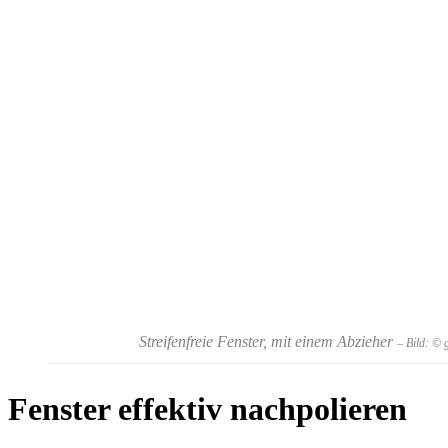
Streifenfreie Fenster, mit einem Abzieher
– Bild: ©
Fenster effektiv nachpolieren