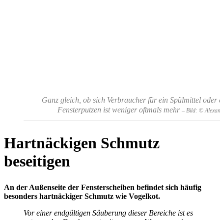
Ganz gleich, ob sich Verbraucher für ein Spülmittel oder
Fensterputzen ist weniger oftmals mehr
– Bild: © Alexa
Hartnäckigen Schmutz
beseitigen
An der Außenseite der Fensterscheiben befindet sich häufig
besonders hartnäckiger Schmutz wie Vogelkot.
Vor einer endgültigen Säuberung dieser Bereiche ist es