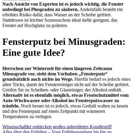
Nach Ansicht von Experten ist es jedoch wichtig, die Fenster
unbedingt bei Plusgraden zu säubern.
Andernfalls besteht ein
erhöhtes Risiko dafür, dass Wasser an der Scheibe gefriert.
Stattdessen ist leichter Sonnenschein ideal dafür geeignet, das
Fenster auf Hochglanz zu polieren.
Fensterputz bei Minusgraden:
Eine gute Idee?
Herrschen zur Winterzeit für einen längeren Zeitraum
Minusgrade vor, steht dem Vorhaben „Fensterputz“
grundsätzlich auch nichts im Wege.
Hierfür bedarf es jedoch eines
alten Tricks, damit der Fensterreiniger nicht auf der Scheibe gefriert.
Greifen Sie zu Scheiben- oder Glasreiniger, der Alkohol enthält.
Alternativ ist es ebenfalls möglich, etwas Frostschutzmittel vom
Auto-Wischwasser oder Alkohol ins Fensterputzwasser zu
träufeln.
Noch besser ist es jedoch, etwas Geduld walten zu lassen
und den Fensterputz auf einen Zeitpunkt mit wärmeren
Temperaturen zu verlegen.
Wissenschaftler entdecken großes unberührtes Korallenriff
Alles über den Frühling – Vom Frühlingsanfang bis hin zu