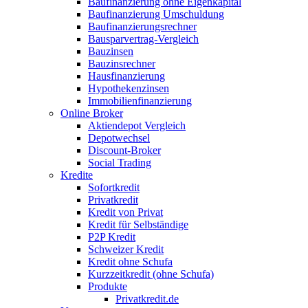
Baufinanzierung ohne Eigenkapital
Baufinanzierung Umschuldung
Baufinanzierungsrechner
Bausparvertrag-Vergleich
Bauzinsen
Bauzinsrechner
Hausfinanzierung
Hypothekenzinsen
Immobilienfinanzierung
Online Broker
Aktiendepot Vergleich
Depotwechsel
Discount-Broker
Social Trading
Kredite
Sofortkredit
Privatkredit
Kredit von Privat
Kredit für Selbständige
P2P Kredit
Schweizer Kredit
Kredit ohne Schufa
Kurzzeitkredit (ohne Schufa)
Produkte
Privatkredit.de