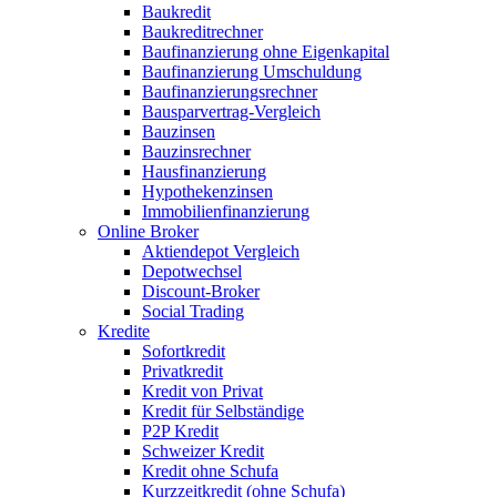
Baukredit
Baukreditrechner
Baufinanzierung ohne Eigenkapital
Baufinanzierung Umschuldung
Baufinanzierungsrechner
Bausparvertrag-Vergleich
Bauzinsen
Bauzinsrechner
Hausfinanzierung
Hypothekenzinsen
Immobilienfinanzierung
Online Broker
Aktiendepot Vergleich
Depotwechsel
Discount-Broker
Social Trading
Kredite
Sofortkredit
Privatkredit
Kredit von Privat
Kredit für Selbständige
P2P Kredit
Schweizer Kredit
Kredit ohne Schufa
Kurzzeitkredit (ohne Schufa)