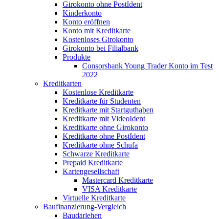
Girokonto ohne PostIdent
Kinderkonto
Konto eröffnen
Konto mit Kreditkarte
Kostenloses Girokonto
Girokonto bei Filialbank
Produkte
Consorsbank Young Trader Konto im Test
2022
Kreditkarten
Kostenlose Kreditkarte
Kreditkarte für Studenten
Kreditkarte mit Startguthaben
Kreditkarte mit VideoIdent
Kreditkarte ohne Girokonto
Kreditkarte ohne PostIdent
Kreditkarte ohne Schufa
Schwarze Kreditkarte
Prepaid Kreditkarte
Kartengesellschaft
Mastercard Kreditkarte
VISA Kreditkarte
Virtuelle Kreditkarte
Baufinanzierung-Vergleich
Baudarlehen