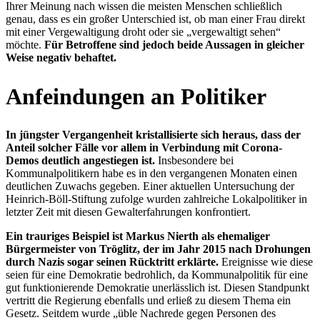
Ihrer Meinung nach wissen die meisten Menschen schließlich
genau, dass es ein großer Unterschied ist, ob man einer Frau direkt
mit einer Vergewaltigung droht oder sie „vergewaltigt sehen“
möchte.
Für Betroffene sind jedoch beide Aussagen in gleicher
Weise negativ behaftet.
Anfeindungen an Politiker
In jüngster Vergangenheit kristallisierte sich heraus, dass der
Anteil solcher Fälle vor allem in Verbindung mit Corona-
Demos deutlich angestiegen ist.
Insbesondere bei
Kommunalpolitikern habe es in den vergangenen Monaten einen
deutlichen Zuwachs gegeben. Einer aktuellen Untersuchung der
Heinrich-Böll-Stiftung zufolge wurden zahlreiche Lokalpolitiker in
letzter Zeit mit diesen Gewalterfahrungen konfrontiert.
Ein trauriges Beispiel ist Markus Nierth als ehemaliger
Bürgermeister von Tröglitz, der im Jahr 2015 nach Drohungen
durch Nazis sogar seinen Rücktritt erklärte.
Ereignisse wie diese
seien für eine Demokratie bedrohlich, da Kommunalpolitik für eine
gut funktionierende Demokratie unerlässlich ist. Diesen Standpunkt
vertritt die Regierung ebenfalls und erließ zu diesem Thema ein
Gesetz. Seitdem wurde „üble Nachrede gegen Personen des