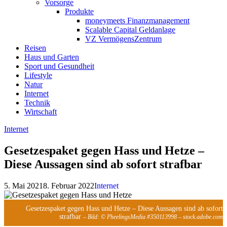
Vorsorge
Produkte
moneymeets Finanzmanagement
Scalable Capital Geldanlage
VZ VermögensZentrum
Reisen
Haus und Garten
Sport und Gesundheit
Lifestyle
Natur
Internet
Technik
Wirtschaft
Internet
Gesetzespaket gegen Hass und Hetze –
Diese Aussagen sind ab sofort strafbar
5. Mai 2021
8. Februar 2022
Internet
Gesetzespaket gegen Hass und Hetze – Diese Aussagen sind ab sofort
strafbar
– Bild: © PheelingsMedia #350113998 – stock.adobe.com