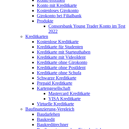
Konto eröffnen
Konto mit Kreditkarte
Kostenloses Girokonto
Girokonto bei Filialbank
Produkte
Consorsbank Young Trader Konto im Test
2022
Kreditkarten
Kostenlose Kreditkarte
Kreditkarte für Studenten
Kreditkarte mit Startguthaben
Kreditkarte mit VideoIdent
Kreditkarte ohne Girokonto
Kreditkarte ohne PostIdent
Kreditkarte ohne Schufa
Schwarze Kreditkarte
Prepaid Kreditkarte
Kartengesellschaft
Mastercard Kreditkarte
VISA Kreditkarte
Virtuelle Kreditkarte
Baufinanzierung-Vergleich
Baudarlehen
Baukredit
Baukreditrechner