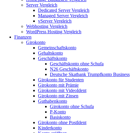
Server Vergleich
Dedicated Server Vergleich
Managed Server Vergleich
vServer Vergleich
Webhosting Vergleich
WordPress Hosting Vergleich
Finanzen
Girokonto
Gemeinschaftskonto
Gehaltskonto
Geschäftskonto
Geschäftskonto ohne Schufa
N26 Geschäftskonto
Deutsche Skatbank Trumpfkonto Business
Girokonto für Studenten
Girokonto mit Prämie
Girokonto mit VideoIdent
Girokonto mit Zinsen
Guthabenkonto
Girokonto ohne Schufa
P-Konto
Basiskonto
Girokonto ohne PostIdent
Kinderkonto