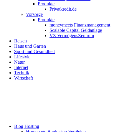
Produkte
Privatkredit.de
Vorsorge
Produkte
moneymeets Finanzmanagement
Scalable Capital Geldanlage
VZ VermögensZentrum
Reisen
Haus und Garten
Sport und Gesundheit
Lifestyle
Natur
Internet
Technik
Wirtschaft
Blog Hosting
Homepage Baukasten Vergleich