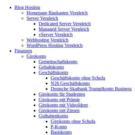
Blog Hosting
Homepage Baukasten Vergleich
Server Vergleich
Dedicated Server Vergleich
Managed Server Vergleich
vServer Vergleich
Webhosting Vergleich
WordPress Hosting Vergleich
Finanzen
Girokonto
Gemeinschaftskonto
Gehaltskonto
Geschäftskonto
Geschäftskonto ohne Schufa
N26 Geschäftskonto
Deutsche Skatbank Trumpfkonto Business
Girokonto für Studenten
Girokonto mit Prämie
Girokonto mit VideoIdent
Girokonto mit Zinsen
Guthabenkonto
Girokonto ohne Schufa
P-Konto
Basiskonto