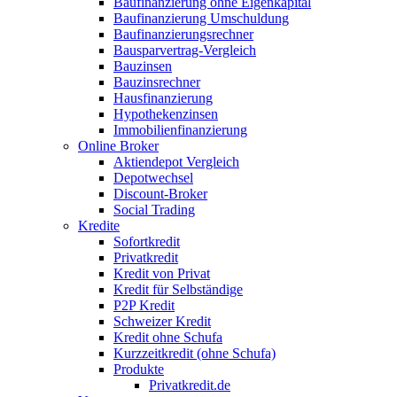
Baufinanzierung ohne Eigenkapital
Baufinanzierung Umschuldung
Baufinanzierungsrechner
Bausparvertrag-Vergleich
Bauzinsen
Bauzinsrechner
Hausfinanzierung
Hypothekenzinsen
Immobilienfinanzierung
Online Broker
Aktiendepot Vergleich
Depotwechsel
Discount-Broker
Social Trading
Kredite
Sofortkredit
Privatkredit
Kredit von Privat
Kredit für Selbständige
P2P Kredit
Schweizer Kredit
Kredit ohne Schufa
Kurzzeitkredit (ohne Schufa)
Produkte
Privatkredit.de