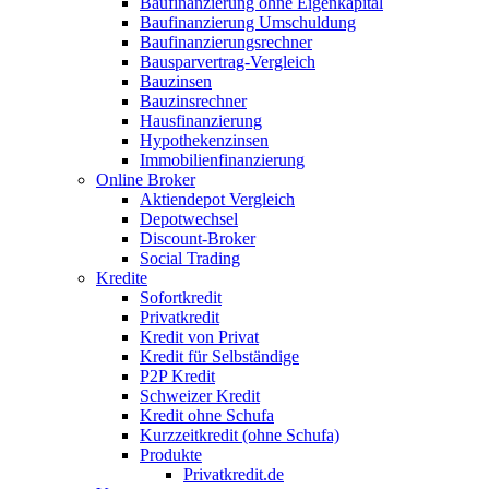
Baufinanzierung ohne Eigenkapital
Baufinanzierung Umschuldung
Baufinanzierungsrechner
Bausparvertrag-Vergleich
Bauzinsen
Bauzinsrechner
Hausfinanzierung
Hypothekenzinsen
Immobilienfinanzierung
Online Broker
Aktiendepot Vergleich
Depotwechsel
Discount-Broker
Social Trading
Kredite
Sofortkredit
Privatkredit
Kredit von Privat
Kredit für Selbständige
P2P Kredit
Schweizer Kredit
Kredit ohne Schufa
Kurzzeitkredit (ohne Schufa)
Produkte
Privatkredit.de