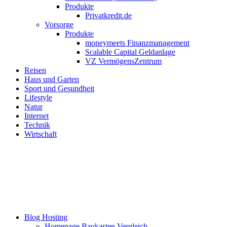
Produkte
Privatkredit.de
Vorsorge
Produkte
moneymeets Finanzmanagement
Scalable Capital Geldanlage
VZ VermögensZentrum
Reisen
Haus und Garten
Sport und Gesundheit
Lifestyle
Natur
Internet
Technik
Wirtschaft
Blog Hosting
Homepage Baukasten Vergleich