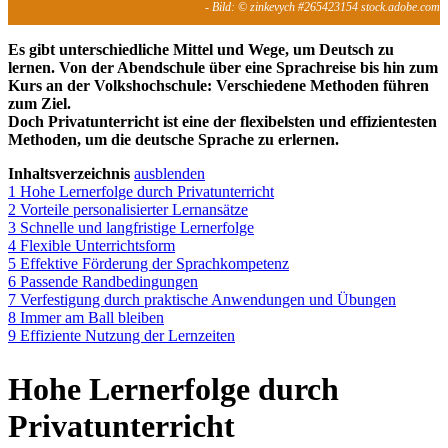
- Bild: © zinkevych #265423154 stock.adobe.com
Es gibt unterschiedliche Mittel und Wege, um Deutsch zu
lernen. Von der Abendschule über eine Sprachreise bis hin zum
Kurs an der Volkshochschule: Verschiedene Methoden führen
zum Ziel.
Doch Privatunterricht ist eine der flexibelsten und effizientesten
Methoden, um die deutsche Sprache zu erlernen.
Inhaltsverzeichnis
ausblenden
1
Hohe Lernerfolge durch Privatunterricht
2
Vorteile personalisierter Lernansätze
3
Schnelle und langfristige Lernerfolge
4
Flexible Unterrichtsform
5
Effektive Förderung der Sprachkompetenz
6
Passende Randbedingungen
7
Verfestigung durch praktische Anwendungen und Übungen
8
Immer am Ball bleiben
9
Effiziente Nutzung der Lernzeiten
Hohe Lernerfolge durch
Privatunterricht