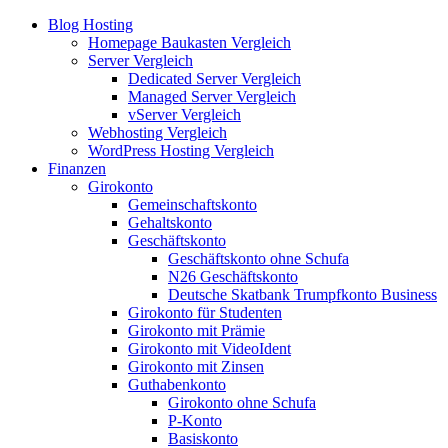
Blog Hosting
Homepage Baukasten Vergleich
Server Vergleich
Dedicated Server Vergleich
Managed Server Vergleich
vServer Vergleich
Webhosting Vergleich
WordPress Hosting Vergleich
Finanzen
Girokonto
Gemeinschaftskonto
Gehaltskonto
Geschäftskonto
Geschäftskonto ohne Schufa
N26 Geschäftskonto
Deutsche Skatbank Trumpfkonto Business
Girokonto für Studenten
Girokonto mit Prämie
Girokonto mit VideoIdent
Girokonto mit Zinsen
Guthabenkonto
Girokonto ohne Schufa
P-Konto
Basiskonto