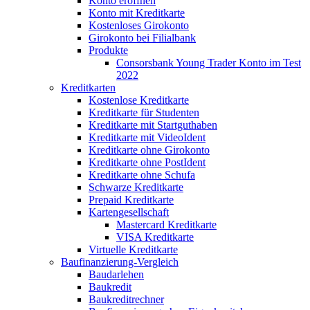
Konto eröffnen
Konto mit Kreditkarte
Kostenloses Girokonto
Girokonto bei Filialbank
Produkte
Consorsbank Young Trader Konto im Test
2022
Kreditkarten
Kostenlose Kreditkarte
Kreditkarte für Studenten
Kreditkarte mit Startguthaben
Kreditkarte mit VideoIdent
Kreditkarte ohne Girokonto
Kreditkarte ohne PostIdent
Kreditkarte ohne Schufa
Schwarze Kreditkarte
Prepaid Kreditkarte
Kartengesellschaft
Mastercard Kreditkarte
VISA Kreditkarte
Virtuelle Kreditkarte
Baufinanzierung-Vergleich
Baudarlehen
Baukredit
Baukreditrechner