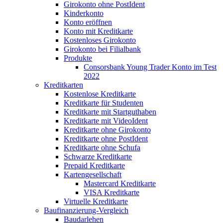
Girokonto ohne PostIdent
Kinderkonto
Konto eröffnen
Konto mit Kreditkarte
Kostenloses Girokonto
Girokonto bei Filialbank
Produkte
Consorsbank Young Trader Konto im Test
2022
Kreditkarten
Kostenlose Kreditkarte
Kreditkarte für Studenten
Kreditkarte mit Startguthaben
Kreditkarte mit VideoIdent
Kreditkarte ohne Girokonto
Kreditkarte ohne PostIdent
Kreditkarte ohne Schufa
Schwarze Kreditkarte
Prepaid Kreditkarte
Kartengesellschaft
Mastercard Kreditkarte
VISA Kreditkarte
Virtuelle Kreditkarte
Baufinanzierung-Vergleich
Baudarlehen