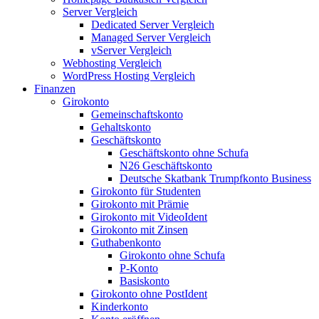
Server Vergleich
Dedicated Server Vergleich
Managed Server Vergleich
vServer Vergleich
Webhosting Vergleich
WordPress Hosting Vergleich
Finanzen
Girokonto
Gemeinschaftskonto
Gehaltskonto
Geschäftskonto
Geschäftskonto ohne Schufa
N26 Geschäftskonto
Deutsche Skatbank Trumpfkonto Business
Girokonto für Studenten
Girokonto mit Prämie
Girokonto mit VideoIdent
Girokonto mit Zinsen
Guthabenkonto
Girokonto ohne Schufa
P-Konto
Basiskonto
Girokonto ohne PostIdent
Kinderkonto