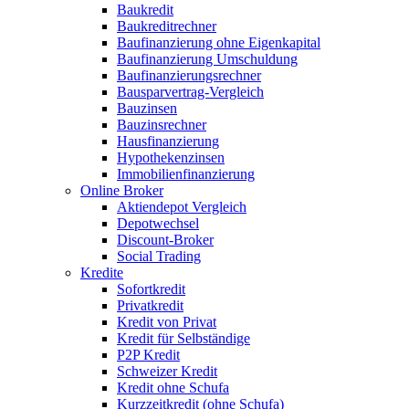
Baukredit
Baukreditrechner
Baufinanzierung ohne Eigenkapital
Baufinanzierung Umschuldung
Baufinanzierungsrechner
Bausparvertrag-Vergleich
Bauzinsen
Bauzinsrechner
Hausfinanzierung
Hypothekenzinsen
Immobilienfinanzierung
Online Broker
Aktiendepot Vergleich
Depotwechsel
Discount-Broker
Social Trading
Kredite
Sofortkredit
Privatkredit
Kredit von Privat
Kredit für Selbständige
P2P Kredit
Schweizer Kredit
Kredit ohne Schufa
Kurzzeitkredit (ohne Schufa)