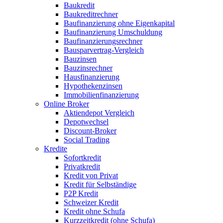
Baukredit
Baukreditrechner
Baufinanzierung ohne Eigenkapital
Baufinanzierung Umschuldung
Baufinanzierungsrechner
Bausparvertrag-Vergleich
Bauzinsen
Bauzinsrechner
Hausfinanzierung
Hypothekenzinsen
Immobilienfinanzierung
Online Broker
Aktiendepot Vergleich
Depotwechsel
Discount-Broker
Social Trading
Kredite
Sofortkredit
Privatkredit
Kredit von Privat
Kredit für Selbständige
P2P Kredit
Schweizer Kredit
Kredit ohne Schufa
Kurzzeitkredit (ohne Schufa)