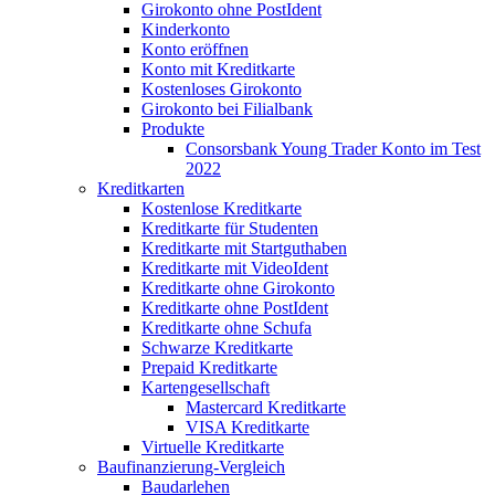
Girokonto ohne PostIdent
Kinderkonto
Konto eröffnen
Konto mit Kreditkarte
Kostenloses Girokonto
Girokonto bei Filialbank
Produkte
Consorsbank Young Trader Konto im Test
2022
Kreditkarten
Kostenlose Kreditkarte
Kreditkarte für Studenten
Kreditkarte mit Startguthaben
Kreditkarte mit VideoIdent
Kreditkarte ohne Girokonto
Kreditkarte ohne PostIdent
Kreditkarte ohne Schufa
Schwarze Kreditkarte
Prepaid Kreditkarte
Kartengesellschaft
Mastercard Kreditkarte
VISA Kreditkarte
Virtuelle Kreditkarte
Baufinanzierung-Vergleich
Baudarlehen