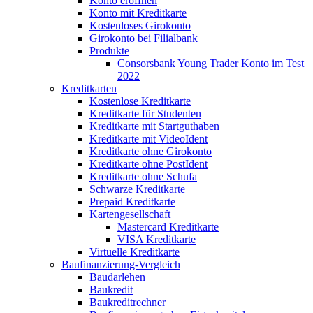
Konto eröffnen
Konto mit Kreditkarte
Kostenloses Girokonto
Girokonto bei Filialbank
Produkte
Consorsbank Young Trader Konto im Test
2022
Kreditkarten
Kostenlose Kreditkarte
Kreditkarte für Studenten
Kreditkarte mit Startguthaben
Kreditkarte mit VideoIdent
Kreditkarte ohne Girokonto
Kreditkarte ohne PostIdent
Kreditkarte ohne Schufa
Schwarze Kreditkarte
Prepaid Kreditkarte
Kartengesellschaft
Mastercard Kreditkarte
VISA Kreditkarte
Virtuelle Kreditkarte
Baufinanzierung-Vergleich
Baudarlehen
Baukredit
Baukreditrechner