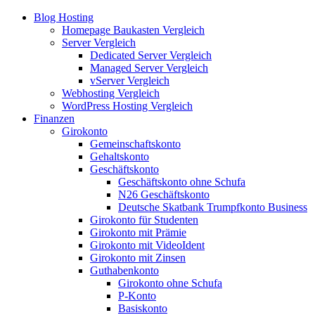
Blog Hosting
Homepage Baukasten Vergleich
Server Vergleich
Dedicated Server Vergleich
Managed Server Vergleich
vServer Vergleich
Webhosting Vergleich
WordPress Hosting Vergleich
Finanzen
Girokonto
Gemeinschaftskonto
Gehaltskonto
Geschäftskonto
Geschäftskonto ohne Schufa
N26 Geschäftskonto
Deutsche Skatbank Trumpfkonto Business
Girokonto für Studenten
Girokonto mit Prämie
Girokonto mit VideoIdent
Girokonto mit Zinsen
Guthabenkonto
Girokonto ohne Schufa
P-Konto
Basiskonto