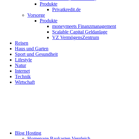
Produkte
Privatkredit.de
Vorsorge
Produkte
moneymeets Finanzmanagement
Scalable Capital Geldanlage
VZ VermögensZentrum
Reisen
Haus und Garten
Sport und Gesundheit
Lifestyle
Natur
Internet
Technik
Wirtschaft
Blog Hosting
Homepage Baukasten Vergleich