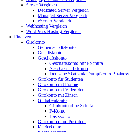
Server Vergleich
Dedicated Server Vergleich
Managed Server Vergleich
vServer Vergleich
Webhosting Vergleich
WordPress Hosting Vergleich
Finanzen
Girokonto
Gemeinschaftskonto
Gehaltskonto
Geschäftskonto
Geschäftskonto ohne Schufa
N26 Geschäftskonto
Deutsche Skatbank Trumpfkonto Business
Girokonto für Studenten
Girokonto mit Prämie
Girokonto mit VideoIdent
Girokonto mit Zinsen
Guthabenkonto
Girokonto ohne Schufa
P-Konto
Basiskonto
Girokonto ohne PostIdent
Kinderkonto