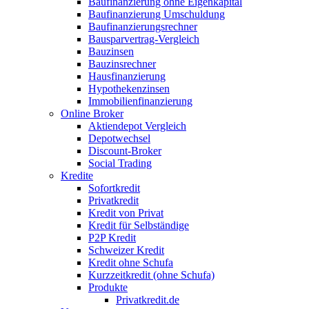
Baufinanzierung ohne Eigenkapital
Baufinanzierung Umschuldung
Baufinanzierungsrechner
Bausparvertrag-Vergleich
Bauzinsen
Bauzinsrechner
Hausfinanzierung
Hypothekenzinsen
Immobilienfinanzierung
Online Broker
Aktiendepot Vergleich
Depotwechsel
Discount-Broker
Social Trading
Kredite
Sofortkredit
Privatkredit
Kredit von Privat
Kredit für Selbständige
P2P Kredit
Schweizer Kredit
Kredit ohne Schufa
Kurzzeitkredit (ohne Schufa)
Produkte
Privatkredit.de