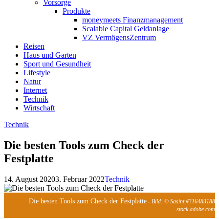
Vorsorge
Produkte
moneymeets Finanzmanagement
Scalable Capital Geldanlage
VZ VermögensZentrum
Reisen
Haus und Garten
Sport und Gesundheit
Lifestyle
Natur
Internet
Technik
Wirtschaft
Technik
Die besten Tools zum Check der
Festplatte
14. August 2020
3. Februar 2022
Technik
Die besten Tools zum Check der Festplatte
- Bild: © Sasint #316483188
stock.adobe.com