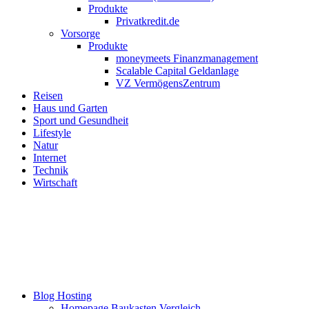
Produkte
Privatkredit.de
Vorsorge
Produkte
moneymeets Finanzmanagement
Scalable Capital Geldanlage
VZ VermögensZentrum
Reisen
Haus und Garten
Sport und Gesundheit
Lifestyle
Natur
Internet
Technik
Wirtschaft
Blog Hosting
Homepage Baukasten Vergleich