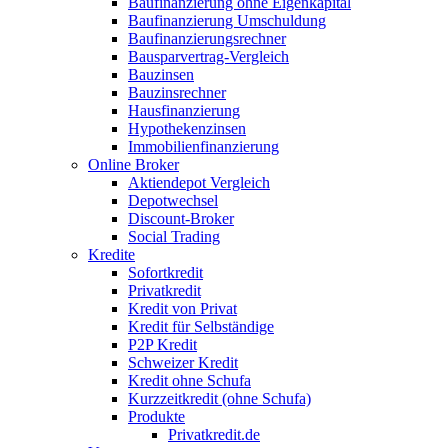
Baufinanzierung ohne Eigenkapital
Baufinanzierung Umschuldung
Baufinanzierungsrechner
Bausparvertrag-Vergleich
Bauzinsen
Bauzinsrechner
Hausfinanzierung
Hypothekenzinsen
Immobilienfinanzierung
Online Broker
Aktiendepot Vergleich
Depotwechsel
Discount-Broker
Social Trading
Kredite
Sofortkredit
Privatkredit
Kredit von Privat
Kredit für Selbständige
P2P Kredit
Schweizer Kredit
Kredit ohne Schufa
Kurzzeitkredit (ohne Schufa)
Produkte
Privatkredit.de