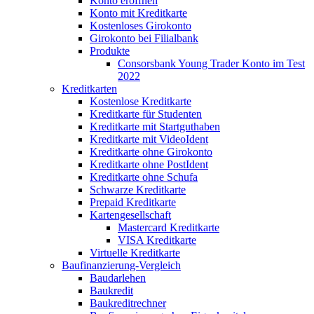
Konto eröffnen
Konto mit Kreditkarte
Kostenloses Girokonto
Girokonto bei Filialbank
Produkte
Consorsbank Young Trader Konto im Test
2022
Kreditkarten
Kostenlose Kreditkarte
Kreditkarte für Studenten
Kreditkarte mit Startguthaben
Kreditkarte mit VideoIdent
Kreditkarte ohne Girokonto
Kreditkarte ohne PostIdent
Kreditkarte ohne Schufa
Schwarze Kreditkarte
Prepaid Kreditkarte
Kartengesellschaft
Mastercard Kreditkarte
VISA Kreditkarte
Virtuelle Kreditkarte
Baufinanzierung-Vergleich
Baudarlehen
Baukredit
Baukreditrechner