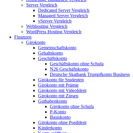
Server Vergleich
Dedicated Server Vergleich
Managed Server Vergleich
vServer Vergleich
Webhosting Vergleich
WordPress Hosting Vergleich
Finanzen
Girokonto
Gemeinschaftskonto
Gehaltskonto
Geschäftskonto
Geschäftskonto ohne Schufa
N26 Geschäftskonto
Deutsche Skatbank Trumpfkonto Business
Girokonto für Studenten
Girokonto mit Prämie
Girokonto mit VideoIdent
Girokonto mit Zinsen
Guthabenkonto
Girokonto ohne Schufa
P-Konto
Basiskonto
Girokonto ohne PostIdent
Kinderkonto