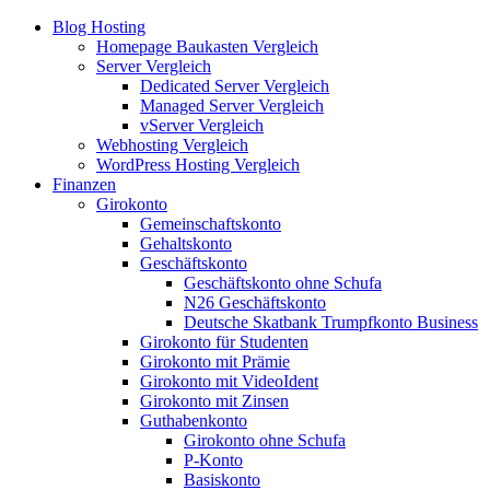
Blog Hosting
Homepage Baukasten Vergleich
Server Vergleich
Dedicated Server Vergleich
Managed Server Vergleich
vServer Vergleich
Webhosting Vergleich
WordPress Hosting Vergleich
Finanzen
Girokonto
Gemeinschaftskonto
Gehaltskonto
Geschäftskonto
Geschäftskonto ohne Schufa
N26 Geschäftskonto
Deutsche Skatbank Trumpfkonto Business
Girokonto für Studenten
Girokonto mit Prämie
Girokonto mit VideoIdent
Girokonto mit Zinsen
Guthabenkonto
Girokonto ohne Schufa
P-Konto
Basiskonto