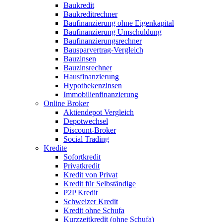
Baukredit
Baukreditrechner
Baufinanzierung ohne Eigenkapital
Baufinanzierung Umschuldung
Baufinanzierungsrechner
Bausparvertrag-Vergleich
Bauzinsen
Bauzinsrechner
Hausfinanzierung
Hypothekenzinsen
Immobilienfinanzierung
Online Broker
Aktiendepot Vergleich
Depotwechsel
Discount-Broker
Social Trading
Kredite
Sofortkredit
Privatkredit
Kredit von Privat
Kredit für Selbständige
P2P Kredit
Schweizer Kredit
Kredit ohne Schufa
Kurzzeitkredit (ohne Schufa)