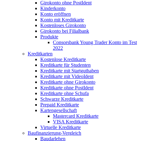
Girokonto ohne PostIdent
Kinderkonto
Konto eröffnen
Konto mit Kreditkarte
Kostenloses Girokonto
Girokonto bei Filialbank
Produkte
Consorsbank Young Trader Konto im Test
2022
Kreditkarten
Kostenlose Kreditkarte
Kreditkarte für Studenten
Kreditkarte mit Startguthaben
Kreditkarte mit VideoIdent
Kreditkarte ohne Girokonto
Kreditkarte ohne PostIdent
Kreditkarte ohne Schufa
Schwarze Kreditkarte
Prepaid Kreditkarte
Kartengesellschaft
Mastercard Kreditkarte
VISA Kreditkarte
Virtuelle Kreditkarte
Baufinanzierung-Vergleich
Baudarlehen