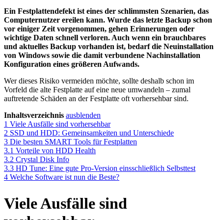
Ein Festplattendefekt ist eines der schlimmsten Szenarien, das
Computernutzer ereilen kann. Wurde das letzte Backup schon
vor einiger Zeit vorgenommen, gehen Erinnerungen oder
wichtige Daten schnell verloren. Auch wenn ein brauchbares
und aktuelles Backup vorhanden ist, bedarf die Neuinstallation
von Windows sowie die damit verbundene Nachinstallation
Konfiguration eines größeren Aufwands.
Wer dieses Risiko vermeiden möchte, sollte deshalb schon im
Vorfeld die alte Festplatte auf eine neue umwandeln – zumal
auftretende Schäden an der Festplatte oft vorhersehbar sind.
Inhaltsverzeichnis
ausblenden
1
Viele Ausfälle sind vorhersehbar
2
SSD und HDD: Gemeinsamkeiten und Unterschiede
3
Die besten SMART Tools für Festplatten
3.1
Vorteile von HDD Health
3.2
Crystal Disk Info
3.3
HD Tune: Eine gute Pro-Version einsschließlich Selbsttest
4
Welche Software ist nun die Beste?
Viele Ausfälle sind