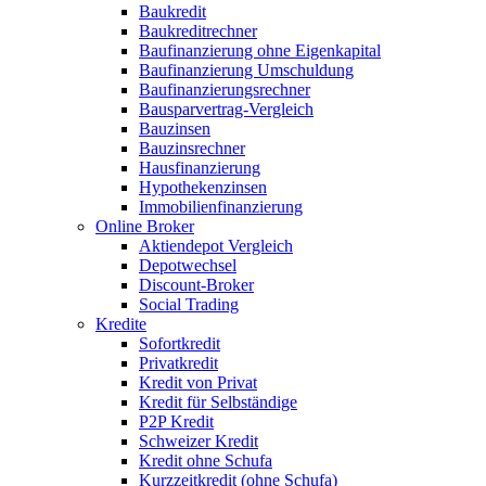
Baukredit
Baukreditrechner
Baufinanzierung ohne Eigenkapital
Baufinanzierung Umschuldung
Baufinanzierungsrechner
Bausparvertrag-Vergleich
Bauzinsen
Bauzinsrechner
Hausfinanzierung
Hypothekenzinsen
Immobilienfinanzierung
Online Broker
Aktiendepot Vergleich
Depotwechsel
Discount-Broker
Social Trading
Kredite
Sofortkredit
Privatkredit
Kredit von Privat
Kredit für Selbständige
P2P Kredit
Schweizer Kredit
Kredit ohne Schufa
Kurzzeitkredit (ohne Schufa)