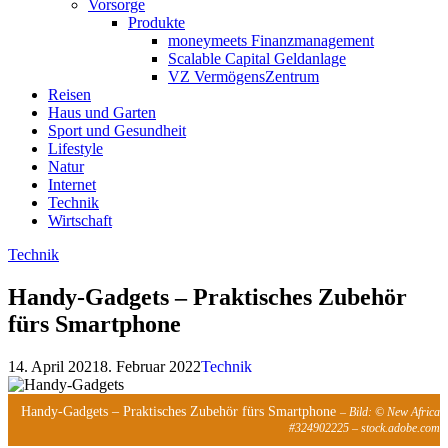
Vorsorge
Produkte
moneymeets Finanzmanagement
Scalable Capital Geldanlage
VZ VermögensZentrum
Reisen
Haus und Garten
Sport und Gesundheit
Lifestyle
Natur
Internet
Technik
Wirtschaft
Technik
Handy-Gadgets – Praktisches Zubehör
fürs Smartphone
14. April 2021
8. Februar 2022
Technik
Handy-Gadgets – Praktisches Zubehör fürs Smartphone
– Bild: © New Africa
#324902225 – stock.adobe.com