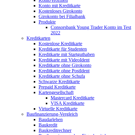
Konto eröffnen
Konto mit Kreditkarte
Kostenloses Girokonto
Girokonto bei Filialbank
Produkte
Consorsbank Young Trader Konto im Test
2022
Kreditkarten
Kostenlose Kreditkarte
Kreditkarte für Studenten
Kreditkarte mit Startguthaben
Kreditkarte mit VideoIdent
Kreditkarte ohne Girokonto
Kreditkarte ohne PostIdent
Kreditkarte ohne Schufa
Schwarze Kreditkarte
Prepaid Kreditkarte
Kartengesellschaft
Mastercard Kreditkarte
VISA Kreditkarte
Virtuelle Kreditkarte
Baufinanzierung-Vergleich
Baudarlehen
Baukredit
Baukreditrechner