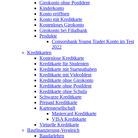
Girokonto ohne PostIdent
Kinderkonto
Konto eröffnen
Konto mit Kreditkarte
Kostenloses Girokonto
Girokonto bei Filialbank
Produkte
Consorsbank Young Trader Konto im Test
2022
Kreditkarten
Kostenlose Kreditkarte
Kreditkarte für Studenten
Kreditkarte mit Startguthaben
Kreditkarte mit VideoIdent
Kreditkarte ohne Girokonto
Kreditkarte ohne PostIdent
Kreditkarte ohne Schufa
Schwarze Kreditkarte
Prepaid Kreditkarte
Kartengesellschaft
Mastercard Kreditkarte
VISA Kreditkarte
Virtuelle Kreditkarte
Baufinanzierung-Vergleich
Baudarlehen