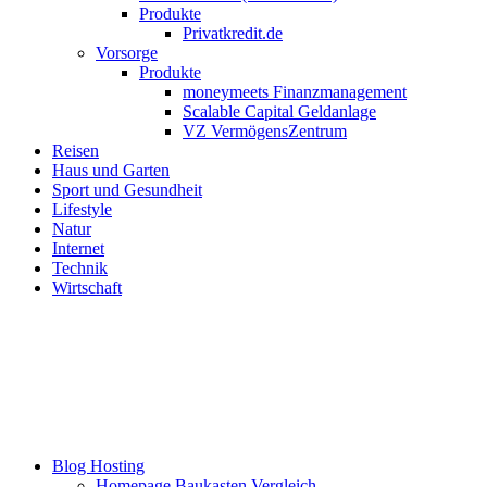
Produkte
Privatkredit.de
Vorsorge
Produkte
moneymeets Finanzmanagement
Scalable Capital Geldanlage
VZ VermögensZentrum
Reisen
Haus und Garten
Sport und Gesundheit
Lifestyle
Natur
Internet
Technik
Wirtschaft
Blog Hosting
Homepage Baukasten Vergleich