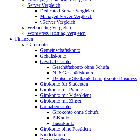
Server Vergleich
Dedicated Server Vergleich
Managed Server Vergleich
vServer Vergleich
Webhosting Vergleich
WordPress Hosting Vergleich
Finanzen
Girokonto
Gemeinschaftskonto
Gehaltskonto
Geschäftskonto
Geschäftskonto ohne Schufa
N26 Geschäftskonto
Deutsche Skatbank Trumpfkonto Business
Girokonto für Studenten
Girokonto mit Prämie
Girokonto mit VideoIdent
Girokonto mit Zinsen
Guthabenkonto
Girokonto ohne Schufa
P-Konto
Basiskonto
Girokonto ohne PostIdent
Kinderkonto