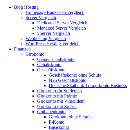
Blog Hosting
Homepage Baukasten Vergleich
Server Vergleich
Dedicated Server Vergleich
Managed Server Vergleich
vServer Vergleich
Webhosting Vergleich
WordPress Hosting Vergleich
Finanzen
Girokonto
Gemeinschaftskonto
Gehaltskonto
Geschäftskonto
Geschäftskonto ohne Schufa
N26 Geschäftskonto
Deutsche Skatbank Trumpfkonto Business
Girokonto für Studenten
Girokonto mit Prämie
Girokonto mit VideoIdent
Girokonto mit Zinsen
Guthabenkonto
Girokonto ohne Schufa
P-Konto
Basiskonto