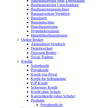
Baufinanzierung ohne Eigenkapital
Baufinanzierung Umschuldung
Baufinanzierungsrechner
Bausparvertrag-Vergleich
Bauzinsen
Bauzinsrechner
Hausfinanzierung
Hypothekenzinsen
Immobilienfinanzierung
Online Broker
Aktiendepot Vergleich
Depotwechsel
Discount-Broker
Social Trading
Kredite
Sofortkredit
Privatkredit
Kredit von Privat
Kredit für Selbständige
P2P Kredit
Schweizer Kredit
Kredit ohne Schufa
Kurzzeitkredit (ohne Schufa)
Produkte
Privatkredit.de