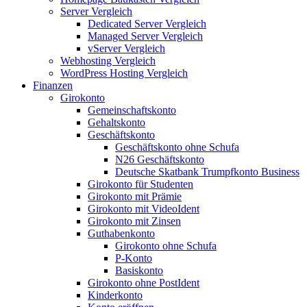
Server Vergleich
Dedicated Server Vergleich
Managed Server Vergleich
vServer Vergleich
Webhosting Vergleich
WordPress Hosting Vergleich
Finanzen
Girokonto
Gemeinschaftskonto
Gehaltskonto
Geschäftskonto
Geschäftskonto ohne Schufa
N26 Geschäftskonto
Deutsche Skatbank Trumpfkonto Business
Girokonto für Studenten
Girokonto mit Prämie
Girokonto mit VideoIdent
Girokonto mit Zinsen
Guthabenkonto
Girokonto ohne Schufa
P-Konto
Basiskonto
Girokonto ohne PostIdent
Kinderkonto