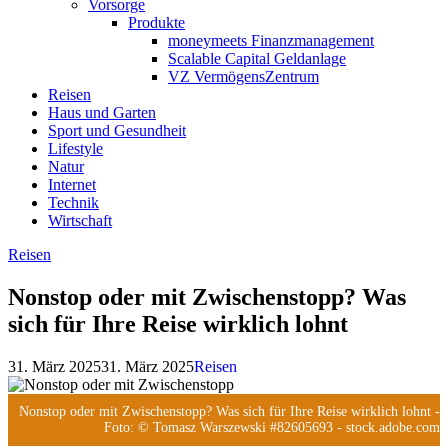
Vorsorge
Produkte
moneymeets Finanzmanagement
Scalable Capital Geldanlage
VZ VermögensZentrum
Reisen
Haus und Garten
Sport und Gesundheit
Lifestyle
Natur
Internet
Technik
Wirtschaft
Reisen
Nonstop oder mit Zwischenstopp? Was
sich für Ihre Reise wirklich lohnt
31. März 2025
31. März 2025
Reisen
Nonstop oder mit Zwischenstopp? Was sich für Ihre Reise wirklich lohnt
-
Foto: © Tomasz Warszewski #82605693 - stock.adobe.com