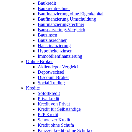
Baukredit
Baukreditrechner
Baufinanzierung ohne Eigenkapital
Baufinanzierung Umschuldung
Baufinanzierungsrechner
Bausparvertrag-Vergleich
Bauzinsen
Bauzinsrechner
Hausfinanzierung
Hypothekenzinsen
Immobilienfinanzierung
Online Broker
Aktiendepot Vergleich
Depotwechsel
Discount-Broker
Social Trading
Kredite
Sofortkredit
Privatkredit
Kredit von Privat
Kredit für Selbständige
P2P Kredit
Schweizer Kredit
Kredit ohne Schufa
Kurzzeitkredit (ohne Schufa)