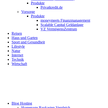
Produkte
Privatkredit.de
Vorsorge
Produkte
moneymeets Finanzmanagement
Scalable Capital Geldanlage
VZ VermögensZentrum
Reisen
Haus und Garten
Sport und Gesundheit
Lifestyle
Natur
Internet
Technik
Wirtschaft
Blog Hosting
Homepage Baukasten Vergleich