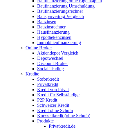
Baufinanzierung ohne Eigenkapital
Baufinanzierung Umschuldung
Baufinanzierungsrechner
Bausparvertrag-Vergleich
Bauzinsen
Bauzinsrechner
Hausfinanzierung
Hypothekenzinsen
Immobilienfinanzierung
Online Broker
Aktiendepot Vergleich
Depotwechsel
Discount-Broker
Social Trading
Kredite
Sofortkredit
Privatkredit
Kredit von Privat
Kredit für Selbständige
P2P Kredit
Schweizer Kredit
Kredit ohne Schufa
Kurzzeitkredit (ohne Schufa)
Produkte
Privatkredit.de