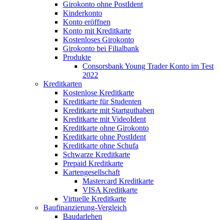
Girokonto ohne PostIdent
Kinderkonto
Konto eröffnen
Konto mit Kreditkarte
Kostenloses Girokonto
Girokonto bei Filialbank
Produkte
Consorsbank Young Trader Konto im Test
2022
Kreditkarten
Kostenlose Kreditkarte
Kreditkarte für Studenten
Kreditkarte mit Startguthaben
Kreditkarte mit VideoIdent
Kreditkarte ohne Girokonto
Kreditkarte ohne PostIdent
Kreditkarte ohne Schufa
Schwarze Kreditkarte
Prepaid Kreditkarte
Kartengesellschaft
Mastercard Kreditkarte
VISA Kreditkarte
Virtuelle Kreditkarte
Baufinanzierung-Vergleich
Baudarlehen