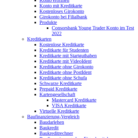
Konto eröffnen
Konto mit Kreditkarte
Kostenloses Girokonto
Girokonto bei Filialbank
Produkte
Consorsbank Young Trader Konto im Test
2022
Kreditkarten
Kostenlose Kreditkarte
Kreditkarte für Studenten
Kreditkarte mit Startguthaben
Kreditkarte mit VideoIdent
Kreditkarte ohne Girokonto
Kreditkarte ohne PostIdent
Kreditkarte ohne Schufa
Schwarze Kreditkarte
Prepaid Kreditkarte
Kartengesellschaft
Mastercard Kreditkarte
VISA Kreditkarte
Virtuelle Kreditkarte
Baufinanzierung-Vergleich
Baudarlehen
Baukredit
Baukreditrechner