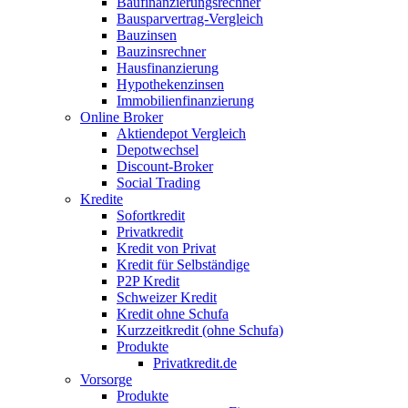
Baufinanzierungsrechner
Bausparvertrag-Vergleich
Bauzinsen
Bauzinsrechner
Hausfinanzierung
Hypothekenzinsen
Immobilienfinanzierung
Online Broker
Aktiendepot Vergleich
Depotwechsel
Discount-Broker
Social Trading
Kredite
Sofortkredit
Privatkredit
Kredit von Privat
Kredit für Selbständige
P2P Kredit
Schweizer Kredit
Kredit ohne Schufa
Kurzzeitkredit (ohne Schufa)
Produkte
Privatkredit.de
Vorsorge
Produkte