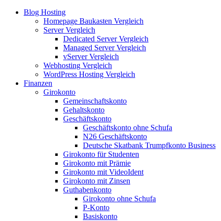
Blog Hosting
Homepage Baukasten Vergleich
Server Vergleich
Dedicated Server Vergleich
Managed Server Vergleich
vServer Vergleich
Webhosting Vergleich
WordPress Hosting Vergleich
Finanzen
Girokonto
Gemeinschaftskonto
Gehaltskonto
Geschäftskonto
Geschäftskonto ohne Schufa
N26 Geschäftskonto
Deutsche Skatbank Trumpfkonto Business
Girokonto für Studenten
Girokonto mit Prämie
Girokonto mit VideoIdent
Girokonto mit Zinsen
Guthabenkonto
Girokonto ohne Schufa
P-Konto
Basiskonto