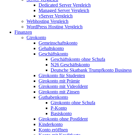
Dedicated Server Vergleich
Managed Server Vergleich
vServer Vergleich
Webhosting Vergleich
WordPress Hosting Vergleich
Finanzen
Girokonto
Gemeinschaftskonto
Gehaltskonto
Geschäftskonto
Geschäftskonto ohne Schufa
N26 Geschäftskonto
Deutsche Skatbank Trumpfkonto Business
Girokonto für Studenten
Girokonto mit Prämie
Girokonto mit VideoIdent
Girokonto mit Zinsen
Guthabenkonto
Girokonto ohne Schufa
P-Konto
Basiskonto
Girokonto ohne PostIdent
Kinderkonto
Konto eröffnen