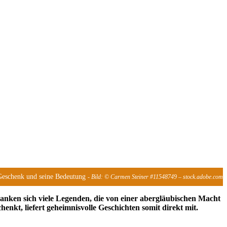
Geschenk und seine Bedeutung
- Bild: © Carmen Steiner #11548749 – stock.adobe.com
anken sich viele Legenden, die von einer abergläubischen Macht
kt, liefert geheimnisvolle Geschichten somit direkt mit.