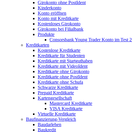
Girokonto ohne PostIdent
Kinderkonto
Konto eröffnen
Konto mit Kreditkarte
Kostenloses Girokonto
Girokonto bei Filialbank
Produkte
Consorsbank Young Trader Konto im Test 
Kreditkarten
Kostenlose Kreditkarte
Kreditkarte für Studenten
Kreditkarte mit Startguthaben
Kreditkarte mit VideoIdent
Kreditkarte ohne Girokonto
Kreditkarte ohne PostIdent
Kreditkarte ohne Schufa
Schwarze Kreditkarte
Prepaid Kreditkarte
Kartengesellschaft
Mastercard Kreditkarte
VISA Kreditkarte
Virtuelle Kreditkarte
Baufinanzierung-Vergleich
Baudarlehen
Baukredit