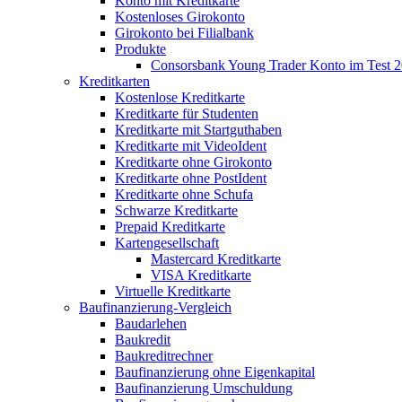
Konto mit Kreditkarte
Kostenloses Girokonto
Girokonto bei Filialbank
Produkte
Consorsbank Young Trader Konto im Test 
Kreditkarten
Kostenlose Kreditkarte
Kreditkarte für Studenten
Kreditkarte mit Startguthaben
Kreditkarte mit VideoIdent
Kreditkarte ohne Girokonto
Kreditkarte ohne PostIdent
Kreditkarte ohne Schufa
Schwarze Kreditkarte
Prepaid Kreditkarte
Kartengesellschaft
Mastercard Kreditkarte
VISA Kreditkarte
Virtuelle Kreditkarte
Baufinanzierung-Vergleich
Baudarlehen
Baukredit
Baukreditrechner
Baufinanzierung ohne Eigenkapital
Baufinanzierung Umschuldung