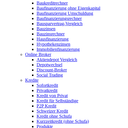
Baukreditrechner
Baufinanzierung ohne Eigenkapital
Baufinanzierung Umschuldung
Baufinanzierungsrechner
Bausparvertrag-Vergleich
Bauzinsen
Bauzinsrechner
Hausfinanzierung
Hypothekenzinsen
Immobilienfinanzierung
Online Broker
Aktiendepot Vergleich
Depotwechsel
Discount-Broker
Social Trading
Kredite
Sofortkredit
Privatkredit
Kredit von Privat
Kredit für Selbständige
P2P Kredit
Schweizer Kredit
Kredit ohne Schufa
Kurzzeitkredit (ohne Schufa)
Produkte