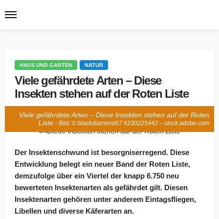
HAUS UND GARTEN
NATUR
Viele gefährdete Arten – Diese
Insekten stehen auf der Roten Liste
25. März 2022
Haus und Garten
Natur
Viele gefährdete Arten – Diese Insekten stehen auf der Roten
Liste
- Bild: © blackdiamond67 #230225442 – stock.adobe.com
Der Insektenschwund ist besorgniserregend. Diese
Entwicklung belegt ein neuer Band der Roten Liste,
demzufolge über ein Viertel der knapp 6.750 neu
bewerteten Insektenarten als gefährdet gilt. Diesen
Insektenarten gehören unter anderem Eintagsfliegen,
Libellen und diverse Käferarten an.