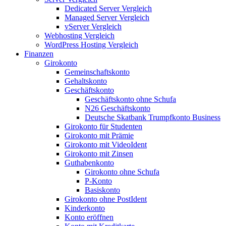
Dedicated Server Vergleich
Managed Server Vergleich
vServer Vergleich
Webhosting Vergleich
WordPress Hosting Vergleich
Finanzen
Girokonto
Gemeinschaftskonto
Gehaltskonto
Geschäftskonto
Geschäftskonto ohne Schufa
N26 Geschäftskonto
Deutsche Skatbank Trumpfkonto Business
Girokonto für Studenten
Girokonto mit Prämie
Girokonto mit VideoIdent
Girokonto mit Zinsen
Guthabenkonto
Girokonto ohne Schufa
P-Konto
Basiskonto
Girokonto ohne PostIdent
Kinderkonto
Konto eröffnen