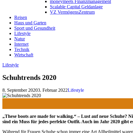
moneymeets Finanzmanagement
Scalable Capital Geldanlage
VZ VermögensZentrum
Reisen
Haus und Garten
Sport und Gesundheit
Lifestyle
Natur
Internet
Technik
Wirtschaft
Lifestyle
Schuhtrends 2020
8. September 2020
3. Februar 2022
Lifestyle
„These boots are made for walking.“ – Lust auf neue Schuhe? Nic
sind ein Muss für jedes perfekte Outfit. Auch im Jahr 2020 gibt es
Während für Frauen Schuhe schon immer eine Art Allheilmittel waren