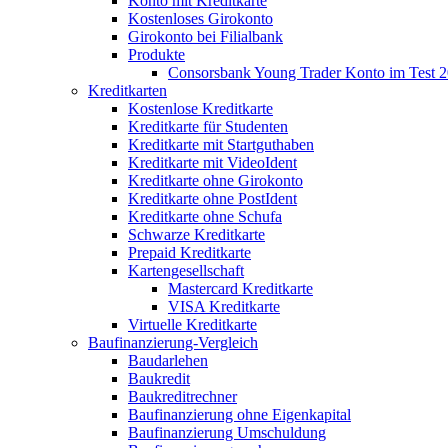
Konto mit Kreditkarte
Kostenloses Girokonto
Girokonto bei Filialbank
Produkte
Consorsbank Young Trader Konto im Test 
Kreditkarten
Kostenlose Kreditkarte
Kreditkarte für Studenten
Kreditkarte mit Startguthaben
Kreditkarte mit VideoIdent
Kreditkarte ohne Girokonto
Kreditkarte ohne PostIdent
Kreditkarte ohne Schufa
Schwarze Kreditkarte
Prepaid Kreditkarte
Kartengesellschaft
Mastercard Kreditkarte
VISA Kreditkarte
Virtuelle Kreditkarte
Baufinanzierung-Vergleich
Baudarlehen
Baukredit
Baukreditrechner
Baufinanzierung ohne Eigenkapital
Baufinanzierung Umschuldung