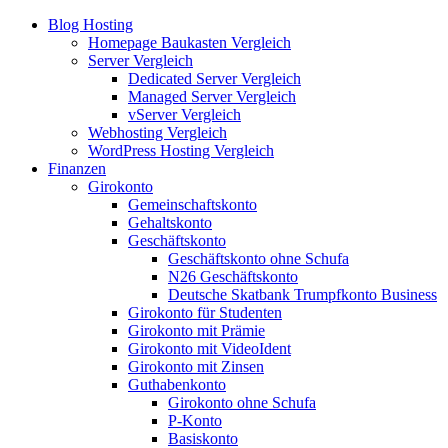
Blog Hosting
Homepage Baukasten Vergleich
Server Vergleich
Dedicated Server Vergleich
Managed Server Vergleich
vServer Vergleich
Webhosting Vergleich
WordPress Hosting Vergleich
Finanzen
Girokonto
Gemeinschaftskonto
Gehaltskonto
Geschäftskonto
Geschäftskonto ohne Schufa
N26 Geschäftskonto
Deutsche Skatbank Trumpfkonto Business
Girokonto für Studenten
Girokonto mit Prämie
Girokonto mit VideoIdent
Girokonto mit Zinsen
Guthabenkonto
Girokonto ohne Schufa
P-Konto
Basiskonto