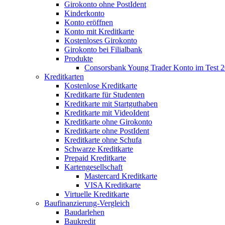
Girokonto ohne PostIdent
Kinderkonto
Konto eröffnen
Konto mit Kreditkarte
Kostenloses Girokonto
Girokonto bei Filialbank
Produkte
Consorsbank Young Trader Konto im Test 
Kreditkarten
Kostenlose Kreditkarte
Kreditkarte für Studenten
Kreditkarte mit Startguthaben
Kreditkarte mit VideoIdent
Kreditkarte ohne Girokonto
Kreditkarte ohne PostIdent
Kreditkarte ohne Schufa
Schwarze Kreditkarte
Prepaid Kreditkarte
Kartengesellschaft
Mastercard Kreditkarte
VISA Kreditkarte
Virtuelle Kreditkarte
Baufinanzierung-Vergleich
Baudarlehen
Baukredit