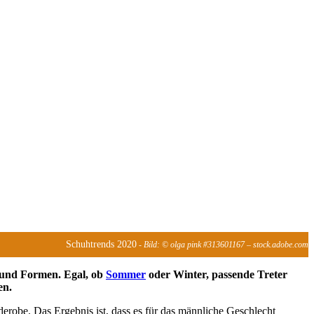
Schuhtrends 2020
- Bild: © olga pink #313601167 – stock.adobe.com
n und Formen. Egal, ob
Sommer
oder Winter, passende Treter
en.
robe. Das Ergebnis ist, dass es für das männliche Geschlecht