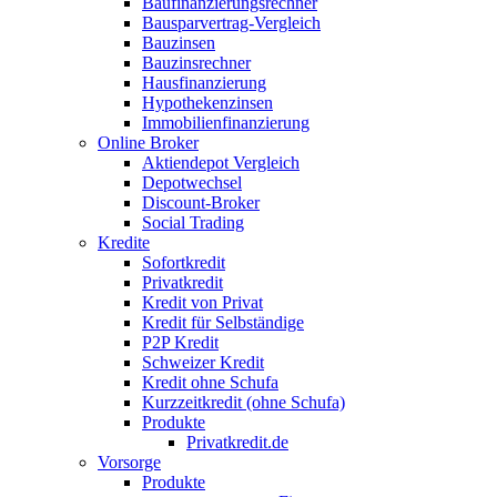
Baufinanzierungsrechner
Bausparvertrag-Vergleich
Bauzinsen
Bauzinsrechner
Hausfinanzierung
Hypothekenzinsen
Immobilienfinanzierung
Online Broker
Aktiendepot Vergleich
Depotwechsel
Discount-Broker
Social Trading
Kredite
Sofortkredit
Privatkredit
Kredit von Privat
Kredit für Selbständige
P2P Kredit
Schweizer Kredit
Kredit ohne Schufa
Kurzzeitkredit (ohne Schufa)
Produkte
Privatkredit.de
Vorsorge
Produkte