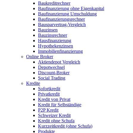
Baukreditrechner
Baufinanzierung ohne Eigenkapital
Baufinanzierung Umschuldung
Baufinanzierungsrechner
Bausparvertrag-Vergleich
Bauzinsen
Bauzinsrechner
Hausfinanzierung
Hypothekenzinsen
Immobilienfinanzierung
Online Broker
Aktiendepot Vergleich
Depotwechsel
Discount-Broker
Social Trading
Kredite
Sofortkredit
Privatkredit
Kredit von Privat
Kredit für Selbständige
P2P Kredit
Schweizer Kredit
Kredit ohne Schufa
Kurzzeitkredit (ohne Schufa)
Produkte