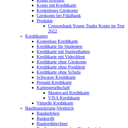
Konto eröffnen
Konto mit Kreditkarte
Kostenloses Girokonto
Girokonto bei Filialbank
Produkte
Consorsbank Young Trader Konto im Test
2022
Kreditkarten
Kostenlose Kreditkarte
Kreditkarte für Studenten
Kreditkarte mit Startguthaben
Kreditkarte mit VideoIdent
Kreditkarte ohne Girokonto
Kreditkarte ohne PostIdent
Kreditkarte ohne Schufa
Schwarze Kreditkarte
Prepaid Kreditkarte
Kartengesellschaft
Mastercard Kreditkarte
VISA Kreditkarte
Virtuelle Kreditkarte
Baufinanzierung-Vergleich
Baudarlehen
Baukredit
Baukreditrechner