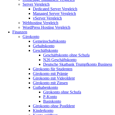
Server Vergleich
Dedicated Server Vergleich
Managed Server Vergleich
vServer Vergleich
Webhosting Vergleich
WordPress Hosting Vergleich
Finanzen
Girokonto
Gemeinschaftskonto
Gehaltskonto
Geschäftskonto
Geschäftskonto ohne Schufa
N26 Geschäftskonto
Deutsche Skatbank Trumpfkonto Business
Girokonto für Studenten
Girokonto mit Prämie
Girokonto mit VideoIdent
Girokonto mit Zinsen
Guthabenkonto
Girokonto ohne Schufa
P-Konto
Basiskonto
Girokonto ohne PostIdent
Kinderkonto