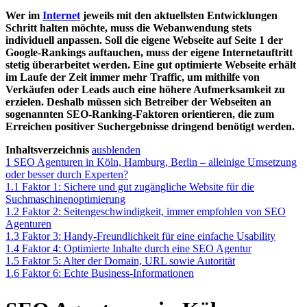
Wer im
Internet
jeweils mit den aktuellsten Entwicklungen
Schritt halten möchte, muss die Webanwendung stets
individuell anpassen. Soll die eigene Webseite auf Seite 1 der
Google-Rankings auftauchen, muss der eigene Internetauftritt
stetig überarbeitet werden. Eine gut optimierte Webseite erhält
im Laufe der Zeit immer mehr Traffic, um mithilfe von
Verkäufen oder Leads auch eine höhere Aufmerksamkeit zu
erzielen. Deshalb müssen sich Betreiber der Webseiten an
sogenannten SEO-Ranking-Faktoren orientieren, die zum
Erreichen positiver Suchergebnisse dringend benötigt werden.
Inhaltsverzeichnis
ausblenden
1
SEO Agenturen in Köln, Hamburg, Berlin – alleinige Umsetzung
oder besser durch Experten?
1.1
Faktor 1: Sichere und gut zugängliche Website für die
Suchmaschinenoptimierung
1.2
Faktor 2: Seitengeschwindigkeit, immer empfohlen von SEO
Agenturen
1.3
Faktor 3: Handy-Freundlichkeit für eine einfache Usability
1.4
Faktor 4: Optimierte Inhalte durch eine SEO Agentur
1.5
Faktor 5: Alter der Domain, URL sowie Autorität
1.6
Faktor 6: Echte Business-Informationen