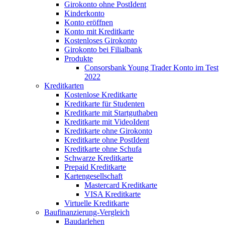
Girokonto ohne PostIdent
Kinderkonto
Konto eröffnen
Konto mit Kreditkarte
Kostenloses Girokonto
Girokonto bei Filialbank
Produkte
Consorsbank Young Trader Konto im Test
2022
Kreditkarten
Kostenlose Kreditkarte
Kreditkarte für Studenten
Kreditkarte mit Startguthaben
Kreditkarte mit VideoIdent
Kreditkarte ohne Girokonto
Kreditkarte ohne PostIdent
Kreditkarte ohne Schufa
Schwarze Kreditkarte
Prepaid Kreditkarte
Kartengesellschaft
Mastercard Kreditkarte
VISA Kreditkarte
Virtuelle Kreditkarte
Baufinanzierung-Vergleich
Baudarlehen