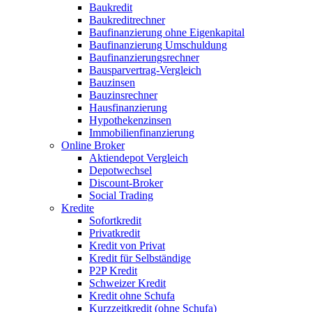
Baukredit
Baukreditrechner
Baufinanzierung ohne Eigenkapital
Baufinanzierung Umschuldung
Baufinanzierungsrechner
Bausparvertrag-Vergleich
Bauzinsen
Bauzinsrechner
Hausfinanzierung
Hypothekenzinsen
Immobilienfinanzierung
Online Broker
Aktiendepot Vergleich
Depotwechsel
Discount-Broker
Social Trading
Kredite
Sofortkredit
Privatkredit
Kredit von Privat
Kredit für Selbständige
P2P Kredit
Schweizer Kredit
Kredit ohne Schufa
Kurzzeitkredit (ohne Schufa)