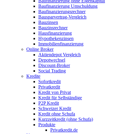
Baufinanzierung ohne Eigenkapital
Baufinanzierung Umschuldung
Baufinanzierungsrechner
Bausparvertrag-Vergleich
Bauzinsen
Bauzinsrechner
Hausfinanzierung
Hypothekenzinsen
Immobilienfinanzierung
Online Broker
Aktiendepot Vergleich
Depotwechsel
Discount-Broker
Social Trading
Kredite
Sofortkredit
Privatkredit
Kredit von Privat
Kredit für Selbständige
P2P Kredit
Schweizer Kredit
Kredit ohne Schufa
Kurzzeitkredit (ohne Schufa)
Produkte
Privatkredit.de