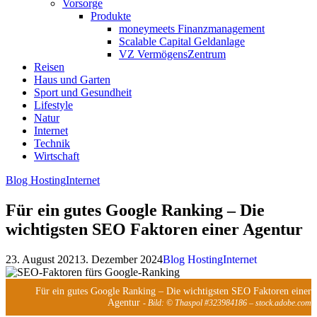
Vorsorge
Produkte
moneymeets Finanzmanagement
Scalable Capital Geldanlage
VZ VermögensZentrum
Reisen
Haus und Garten
Sport und Gesundheit
Lifestyle
Natur
Internet
Technik
Wirtschaft
Blog Hosting
Internet
Für ein gutes Google Ranking – Die
wichtigsten SEO Faktoren einer Agentur
23. August 2021
3. Dezember 2024
Blog Hosting
Internet
Für ein gutes Google Ranking – Die wichtigsten SEO Faktoren einer
Agentur
- Bild: © Thaspol #323984186 – stock.adobe.com