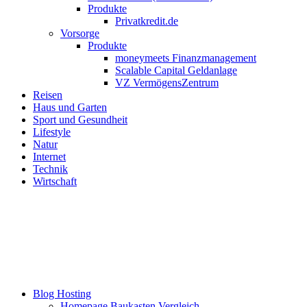
Produkte
Privatkredit.de
Vorsorge
Produkte
moneymeets Finanzmanagement
Scalable Capital Geldanlage
VZ VermögensZentrum
Reisen
Haus und Garten
Sport und Gesundheit
Lifestyle
Natur
Internet
Technik
Wirtschaft
Blog Hosting
Homepage Baukasten Vergleich