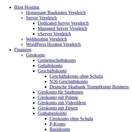
Blog Hosting
Homepage Baukasten Vergleich
Server Vergleich
Dedicated Server Vergleich
Managed Server Vergleich
vServer Vergleich
Webhosting Vergleich
WordPress Hosting Vergleich
Finanzen
Girokonto
Gemeinschaftskonto
Gehaltskonto
Geschäftskonto
Geschäftskonto ohne Schufa
N26 Geschäftskonto
Deutsche Skatbank Trumpfkonto Business
Girokonto für Studenten
Girokonto mit Prämie
Girokonto mit VideoIdent
Girokonto mit Zinsen
Guthabenkonto
Girokonto ohne Schufa
P-Konto
Basiskonto