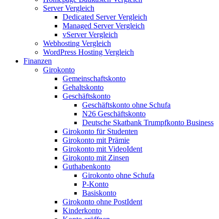
Server Vergleich
Dedicated Server Vergleich
Managed Server Vergleich
vServer Vergleich
Webhosting Vergleich
WordPress Hosting Vergleich
Finanzen
Girokonto
Gemeinschaftskonto
Gehaltskonto
Geschäftskonto
Geschäftskonto ohne Schufa
N26 Geschäftskonto
Deutsche Skatbank Trumpfkonto Business
Girokonto für Studenten
Girokonto mit Prämie
Girokonto mit VideoIdent
Girokonto mit Zinsen
Guthabenkonto
Girokonto ohne Schufa
P-Konto
Basiskonto
Girokonto ohne PostIdent
Kinderkonto