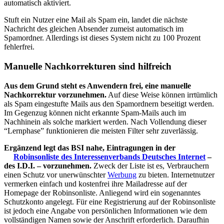
automatisch aktiviert.
Stuft ein Nutzer eine Mail als Spam ein, landet die nächste
Nachricht des gleichen Absender zumeist automatisch im
Spamordner. Allerdings ist dieses System nicht zu 100 Prozent
fehlerfrei.
Manuelle Nachkorrekturen sind hilfreich
Aus dem Grund steht es Anwendern frei, eine manuelle
Nachkorrektur vorzunehmen.
Auf diese Weise können irrtümlich
als Spam eingestufte Mails aus den Spamordnern beseitigt werden.
Im Gegenzug können nicht erkannte Spam-Mails auch im
Nachhinein als solche markiert werden. Nach Vollendung dieser
“Lernphase” funktionieren die meisten Filter sehr zuverlässig.
Ergänzend legt das BSI nahe, Eintragungen in der
Robinsonliste des Interessenverbands Deutsches Internet
–
des I.D.I. – vorzunehmen.
Zweck der Liste ist es, Verbrauchern
einen Schutz vor unerwünschter
Werbung
zu bieten. Internetnutzer
vermerken einfach und kostenfrei ihre Mailadresse auf der
Homepage der Robinsonliste. Anliegend wird ein sogenanntes
Schutzkonto angelegt. Für eine Registrierung auf der Robinsonliste
ist jedoch eine Angabe von persönlichen Informationen wie dem
vollständigen Namen sowie der Anschrift erforderlich. Daraufhin