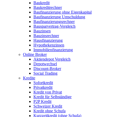
Baukredit
Baukreditrechner
Baufinanzierung ohne Eigenkapital
Baufinanzierung Umschuldung
Baufinanzierungsrechner
Bausparvertrag-Vergleich
Bauzinsen
Bauzinsrechner
Hausfinanzierung
Hypothekenzinsen
Immobilienfinanzierung
Online Broker
Aktiendepot Vergleich
Depotwechsel
Discount-Broker
Social Trading
Kredite
Sofortkredit
Privatkredit
Kredit von Privat
Kredit für Selbständige
P2P Kredit
Schweizer Kredit
Kredit ohne Schufa
Kurzzeitkredit (ohne Schufa)