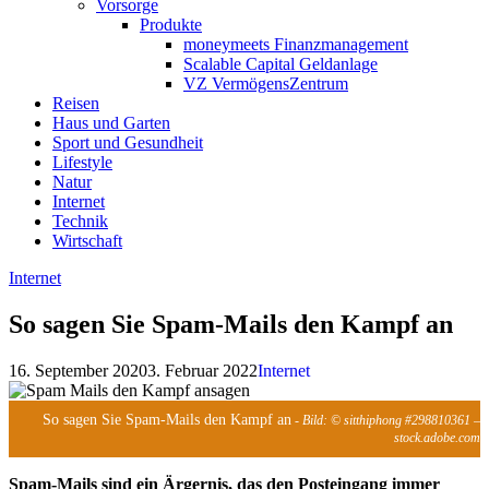
Vorsorge
Produkte
moneymeets Finanzmanagement
Scalable Capital Geldanlage
VZ VermögensZentrum
Reisen
Haus und Garten
Sport und Gesundheit
Lifestyle
Natur
Internet
Technik
Wirtschaft
Internet
So sagen Sie Spam-Mails den Kampf an
16. September 2020
3. Februar 2022
Internet
So sagen Sie Spam-Mails den Kampf an
- Bild: © sitthiphong #298810361 –
stock.adobe.com
Spam-Mails sind ein Ärgernis, das den Posteingang immer