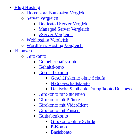
Blog Hosting
Homepage Baukasten Vergleich
Server Vergleich
Dedicated Server Vergleich
Managed Server Vergleich
vServer Vergleich
Webhosting Vergleich
WordPress Hosting Vergleich
Finanzen
Girokonto
Gemeinschaftskonto
Gehaltskonto
Geschäftskonto
Geschäftskonto ohne Schufa
N26 Geschäftskonto
Deutsche Skatbank Trumpfkonto Business
Girokonto für Studenten
Girokonto mit Prämie
Girokonto mit VideoIdent
Girokonto mit Zinsen
Guthabenkonto
Girokonto ohne Schufa
P-Konto
Basiskonto