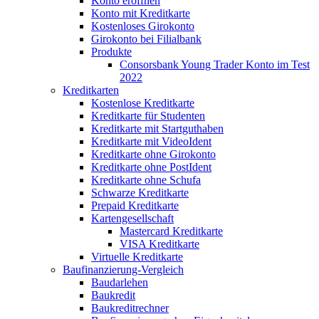
Konto eröffnen
Konto mit Kreditkarte
Kostenloses Girokonto
Girokonto bei Filialbank
Produkte
Consorsbank Young Trader Konto im Test
2022
Kreditkarten
Kostenlose Kreditkarte
Kreditkarte für Studenten
Kreditkarte mit Startguthaben
Kreditkarte mit VideoIdent
Kreditkarte ohne Girokonto
Kreditkarte ohne PostIdent
Kreditkarte ohne Schufa
Schwarze Kreditkarte
Prepaid Kreditkarte
Kartengesellschaft
Mastercard Kreditkarte
VISA Kreditkarte
Virtuelle Kreditkarte
Baufinanzierung-Vergleich
Baudarlehen
Baukredit
Baukreditrechner