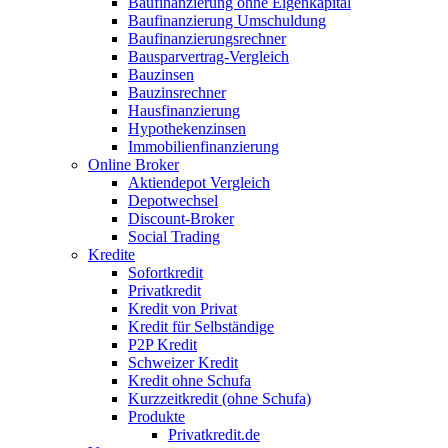
Baufinanzierung ohne Eigenkapital
Baufinanzierung Umschuldung
Baufinanzierungsrechner
Bausparvertrag-Vergleich
Bauzinsen
Bauzinsrechner
Hausfinanzierung
Hypothekenzinsen
Immobilienfinanzierung
Online Broker
Aktiendepot Vergleich
Depotwechsel
Discount-Broker
Social Trading
Kredite
Sofortkredit
Privatkredit
Kredit von Privat
Kredit für Selbständige
P2P Kredit
Schweizer Kredit
Kredit ohne Schufa
Kurzzeitkredit (ohne Schufa)
Produkte
Privatkredit.de