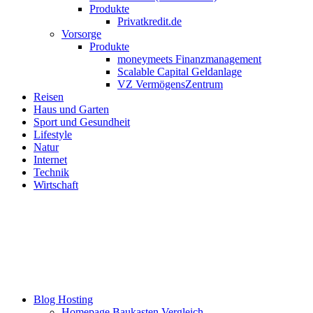
Produkte
Privatkredit.de
Vorsorge
Produkte
moneymeets Finanzmanagement
Scalable Capital Geldanlage
VZ VermögensZentrum
Reisen
Haus und Garten
Sport und Gesundheit
Lifestyle
Natur
Internet
Technik
Wirtschaft
Blog Hosting
Homepage Baukasten Vergleich