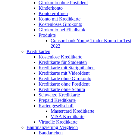
Girokonto ohne PostIdent
Kinderkonto
Konto eröffnen
Konto mit Kreditkarte
Kostenloses Girokonto
Girokonto bei Filialbank
Produkte
Consorsbank Young Trader Konto im Test
2022
Kreditkarten
Kostenlose Kreditkarte
Kreditkarte für Studenten
Kreditkarte mit Startguthaben
Kreditkarte mit VideoIdent
Kreditkarte ohne Girokonto
Kreditkarte ohne PostIdent
Kreditkarte ohne Schufa
Schwarze Kreditkarte
Prepaid Kreditkarte
Kartengesellschaft
Mastercard Kreditkarte
VISA Kreditkarte
Virtuelle Kreditkarte
Baufinanzierung-Vergleich
Baudarlehen