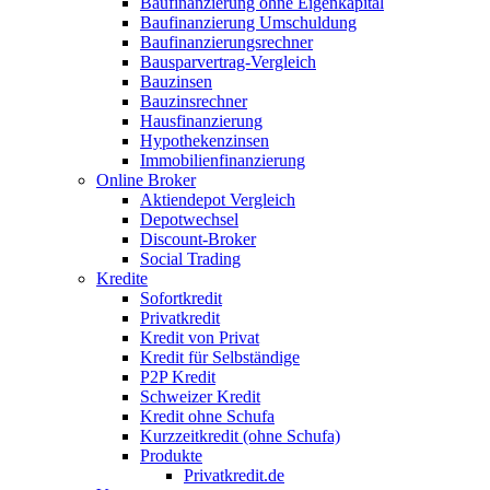
Baufinanzierung ohne Eigenkapital
Baufinanzierung Umschuldung
Baufinanzierungsrechner
Bausparvertrag-Vergleich
Bauzinsen
Bauzinsrechner
Hausfinanzierung
Hypothekenzinsen
Immobilienfinanzierung
Online Broker
Aktiendepot Vergleich
Depotwechsel
Discount-Broker
Social Trading
Kredite
Sofortkredit
Privatkredit
Kredit von Privat
Kredit für Selbständige
P2P Kredit
Schweizer Kredit
Kredit ohne Schufa
Kurzzeitkredit (ohne Schufa)
Produkte
Privatkredit.de