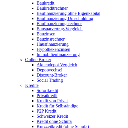
Baukredit
Baukreditrechner
Baufinanzierung ohne Eigenkapital
Baufinanzierung Umschuldung
Baufinanzierungsrechner
Bausparvertrag-Vergleich
Bauzinsen
Bauzinsrechner
Hausfinanzierung
Hypothekenzinsen
Immobilienfinanzierung
Online Broker
Aktiendepot Vergleich
Depotwechsel
Discount-Broker
Social Trading
Kredite
Sofortkredit
Privatkredit
Kredit von Privat
Kredit für Selbständige
P2P Kredit
Schweizer Kredit
Kredit ohne Schufa
Kurzzeitkredit (ohne Schufa)