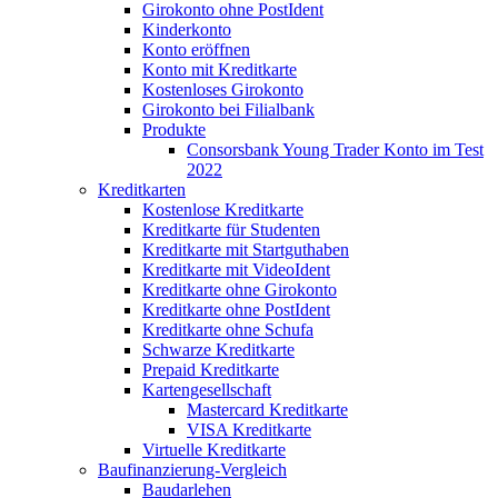
Girokonto ohne PostIdent
Kinderkonto
Konto eröffnen
Konto mit Kreditkarte
Kostenloses Girokonto
Girokonto bei Filialbank
Produkte
Consorsbank Young Trader Konto im Test
2022
Kreditkarten
Kostenlose Kreditkarte
Kreditkarte für Studenten
Kreditkarte mit Startguthaben
Kreditkarte mit VideoIdent
Kreditkarte ohne Girokonto
Kreditkarte ohne PostIdent
Kreditkarte ohne Schufa
Schwarze Kreditkarte
Prepaid Kreditkarte
Kartengesellschaft
Mastercard Kreditkarte
VISA Kreditkarte
Virtuelle Kreditkarte
Baufinanzierung-Vergleich
Baudarlehen