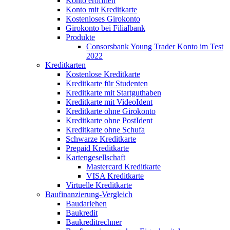
Konto eröffnen
Konto mit Kreditkarte
Kostenloses Girokonto
Girokonto bei Filialbank
Produkte
Consorsbank Young Trader Konto im Test
2022
Kreditkarten
Kostenlose Kreditkarte
Kreditkarte für Studenten
Kreditkarte mit Startguthaben
Kreditkarte mit VideoIdent
Kreditkarte ohne Girokonto
Kreditkarte ohne PostIdent
Kreditkarte ohne Schufa
Schwarze Kreditkarte
Prepaid Kreditkarte
Kartengesellschaft
Mastercard Kreditkarte
VISA Kreditkarte
Virtuelle Kreditkarte
Baufinanzierung-Vergleich
Baudarlehen
Baukredit
Baukreditrechner