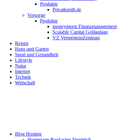
Produkte
Privatkredit.de
Vorsorge
Produkte
moneymeets Finanzmanagement
Scalable Capital Geldanlage
VZ VermögensZentrum
Reisen
Haus und Garten
Sport und Gesundheit
Lifestyle
Natur
Internet
Technik
Wirtschaft
Blog Hosting
Homepage Baukasten Vergleich