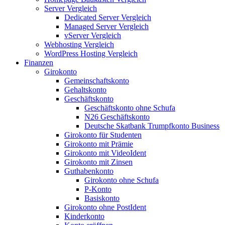
Server Vergleich
Dedicated Server Vergleich
Managed Server Vergleich
vServer Vergleich
Webhosting Vergleich
WordPress Hosting Vergleich
Finanzen
Girokonto
Gemeinschaftskonto
Gehaltskonto
Geschäftskonto
Geschäftskonto ohne Schufa
N26 Geschäftskonto
Deutsche Skatbank Trumpfkonto Business
Girokonto für Studenten
Girokonto mit Prämie
Girokonto mit VideoIdent
Girokonto mit Zinsen
Guthabenkonto
Girokonto ohne Schufa
P-Konto
Basiskonto
Girokonto ohne PostIdent
Kinderkonto