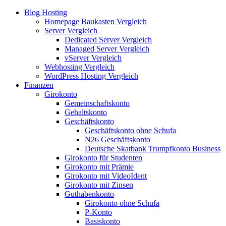
Blog Hosting
Homepage Baukasten Vergleich
Server Vergleich
Dedicated Server Vergleich
Managed Server Vergleich
vServer Vergleich
Webhosting Vergleich
WordPress Hosting Vergleich
Finanzen
Girokonto
Gemeinschaftskonto
Gehaltskonto
Geschäftskonto
Geschäftskonto ohne Schufa
N26 Geschäftskonto
Deutsche Skatbank Trumpfkonto Business
Girokonto für Studenten
Girokonto mit Prämie
Girokonto mit VideoIdent
Girokonto mit Zinsen
Guthabenkonto
Girokonto ohne Schufa
P-Konto
Basiskonto