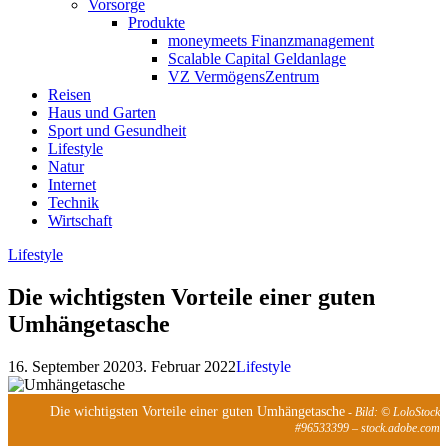
Vorsorge
Produkte
moneymeets Finanzmanagement
Scalable Capital Geldanlage
VZ VermögensZentrum
Reisen
Haus und Garten
Sport und Gesundheit
Lifestyle
Natur
Internet
Technik
Wirtschaft
Lifestyle
Die wichtigsten Vorteile einer guten
Umhängetasche
16. September 2020
3. Februar 2022
Lifestyle
Die wichtigsten Vorteile einer guten Umhängetasche
- Bild: © LoloStock
#96533399 – stock.adobe.com