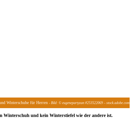
l und Winterschuhe für Herren
- Bild: © eugenepartyzan #253522069 – stock.adobe.com
n Winterschuh und kein Winterstiefel wie der andere ist.