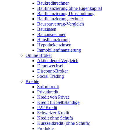
Baukreditrechner
Baufinanzierung ohne Eigenkapital
Baufinanzierung Umschuldung
Baufinanzierungsrechner
Bausparvertrag-Vergleich
Bauzinsen
Bauzinsrechner
Hausfinanzierung
Hypothekenzinsen
Immobilienfinanzierung
Online Broker
Aktiendepot Vergleich
Depotwechsel
Discount-Broker
Social Trading
Kredite
Sofortkredit
Privatkredit
Kredit von Privat
Kredit für Selbständige
P2P Kredit
Schweizer Kredit
Kredit ohne Schufa
Kurzzeitkredit (ohne Schufa)
Produkte