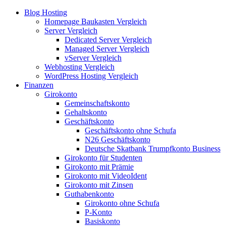
Blog Hosting
Homepage Baukasten Vergleich
Server Vergleich
Dedicated Server Vergleich
Managed Server Vergleich
vServer Vergleich
Webhosting Vergleich
WordPress Hosting Vergleich
Finanzen
Girokonto
Gemeinschaftskonto
Gehaltskonto
Geschäftskonto
Geschäftskonto ohne Schufa
N26 Geschäftskonto
Deutsche Skatbank Trumpfkonto Business
Girokonto für Studenten
Girokonto mit Prämie
Girokonto mit VideoIdent
Girokonto mit Zinsen
Guthabenkonto
Girokonto ohne Schufa
P-Konto
Basiskonto