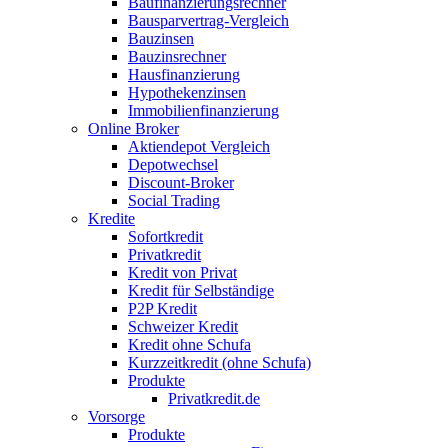
Baufinanzierungsrechner
Bausparvertrag-Vergleich
Bauzinsen
Bauzinsrechner
Hausfinanzierung
Hypothekenzinsen
Immobilienfinanzierung
Online Broker
Aktiendepot Vergleich
Depotwechsel
Discount-Broker
Social Trading
Kredite
Sofortkredit
Privatkredit
Kredit von Privat
Kredit für Selbständige
P2P Kredit
Schweizer Kredit
Kredit ohne Schufa
Kurzzeitkredit (ohne Schufa)
Produkte
Privatkredit.de
Vorsorge
Produkte