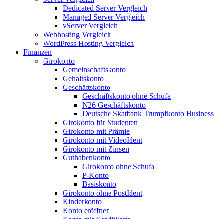
Dedicated Server Vergleich
Managed Server Vergleich
vServer Vergleich
Webhosting Vergleich
WordPress Hosting Vergleich
Finanzen
Girokonto
Gemeinschaftskonto
Gehaltskonto
Geschäftskonto
Geschäftskonto ohne Schufa
N26 Geschäftskonto
Deutsche Skatbank Trumpfkonto Business
Girokonto für Studenten
Girokonto mit Prämie
Girokonto mit VideoIdent
Girokonto mit Zinsen
Guthabenkonto
Girokonto ohne Schufa
P-Konto
Basiskonto
Girokonto ohne PostIdent
Kinderkonto
Konto eröffnen