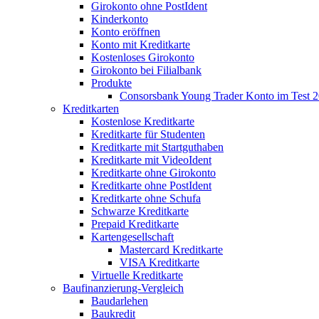
Girokonto ohne PostIdent
Kinderkonto
Konto eröffnen
Konto mit Kreditkarte
Kostenloses Girokonto
Girokonto bei Filialbank
Produkte
Consorsbank Young Trader Konto im Test 
Kreditkarten
Kostenlose Kreditkarte
Kreditkarte für Studenten
Kreditkarte mit Startguthaben
Kreditkarte mit VideoIdent
Kreditkarte ohne Girokonto
Kreditkarte ohne PostIdent
Kreditkarte ohne Schufa
Schwarze Kreditkarte
Prepaid Kreditkarte
Kartengesellschaft
Mastercard Kreditkarte
VISA Kreditkarte
Virtuelle Kreditkarte
Baufinanzierung-Vergleich
Baudarlehen
Baukredit