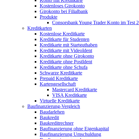
Konto mit Kreditkarte
Kostenloses Girokonto
Girokonto bei Filialbank
Produkte
Consorsbank Young Trader Konto im Test 
Kreditkarten
Kostenlose Kreditkarte
Kreditkarte für Studenten
Kreditkarte mit Startguthaben
Kreditkarte mit VideoIdent
Kreditkarte ohne Girokonto
Kreditkarte ohne PostIdent
Kreditkarte ohne Schufa
Schwarze Kreditkarte
Prepaid Kreditkarte
Kartengesellschaft
Mastercard Kreditkarte
VISA Kreditkarte
Virtuelle Kreditkarte
Baufinanzierung-Vergleich
Baudarlehen
Baukredit
Baukreditrechner
Baufinanzierung ohne Eigenkapital
Baufinanzierung Umschuldung