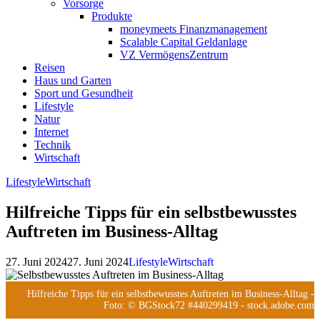
Vorsorge
Produkte
moneymeets Finanzmanagement
Scalable Capital Geldanlage
VZ VermögensZentrum
Reisen
Haus und Garten
Sport und Gesundheit
Lifestyle
Natur
Internet
Technik
Wirtschaft
Lifestyle
Wirtschaft
Hilfreiche Tipps für ein selbstbewusstes
Auftreten im Business-Alltag
27. Juni 2024
27. Juni 2024
Lifestyle
Wirtschaft
Hilfreiche Tipps für ein selbstbewusstes Auftreten im Business-Alltag
-
Foto: © BGStock72 #440299419 - stock.adobe.com