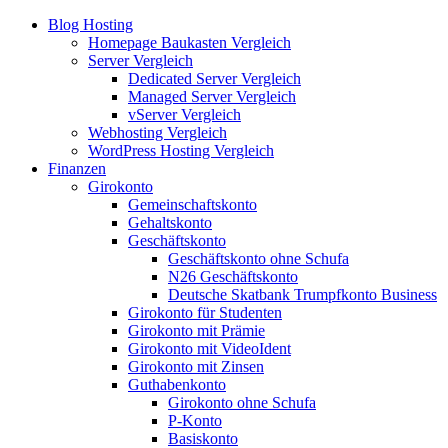
Blog Hosting
Homepage Baukasten Vergleich
Server Vergleich
Dedicated Server Vergleich
Managed Server Vergleich
vServer Vergleich
Webhosting Vergleich
WordPress Hosting Vergleich
Finanzen
Girokonto
Gemeinschaftskonto
Gehaltskonto
Geschäftskonto
Geschäftskonto ohne Schufa
N26 Geschäftskonto
Deutsche Skatbank Trumpfkonto Business
Girokonto für Studenten
Girokonto mit Prämie
Girokonto mit VideoIdent
Girokonto mit Zinsen
Guthabenkonto
Girokonto ohne Schufa
P-Konto
Basiskonto