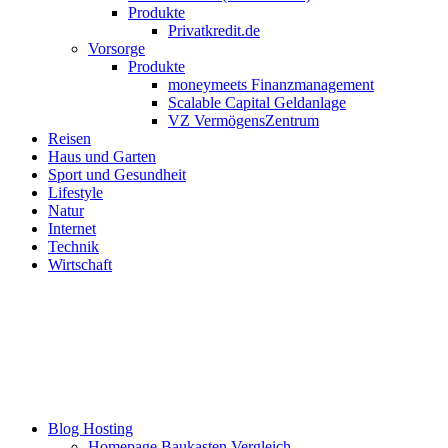
Produkte
Privatkredit.de
Vorsorge
Produkte
moneymeets Finanzmanagement
Scalable Capital Geldanlage
VZ VermögensZentrum
Reisen
Haus und Garten
Sport und Gesundheit
Lifestyle
Natur
Internet
Technik
Wirtschaft
Blog Hosting
Homepage Baukasten Vergleich