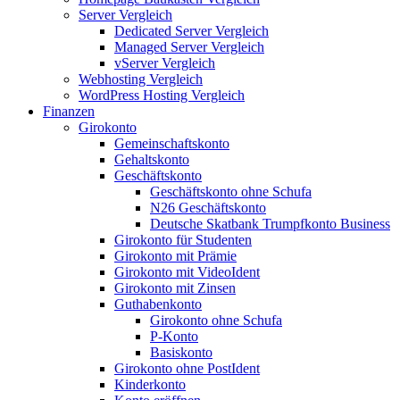
Server Vergleich
Dedicated Server Vergleich
Managed Server Vergleich
vServer Vergleich
Webhosting Vergleich
WordPress Hosting Vergleich
Finanzen
Girokonto
Gemeinschaftskonto
Gehaltskonto
Geschäftskonto
Geschäftskonto ohne Schufa
N26 Geschäftskonto
Deutsche Skatbank Trumpfkonto Business
Girokonto für Studenten
Girokonto mit Prämie
Girokonto mit VideoIdent
Girokonto mit Zinsen
Guthabenkonto
Girokonto ohne Schufa
P-Konto
Basiskonto
Girokonto ohne PostIdent
Kinderkonto