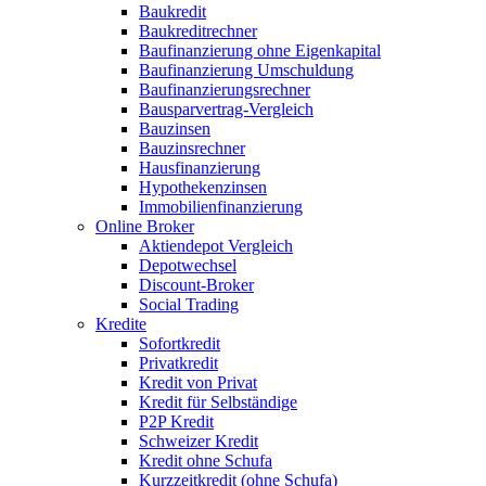
Baukredit
Baukreditrechner
Baufinanzierung ohne Eigenkapital
Baufinanzierung Umschuldung
Baufinanzierungsrechner
Bausparvertrag-Vergleich
Bauzinsen
Bauzinsrechner
Hausfinanzierung
Hypothekenzinsen
Immobilienfinanzierung
Online Broker
Aktiendepot Vergleich
Depotwechsel
Discount-Broker
Social Trading
Kredite
Sofortkredit
Privatkredit
Kredit von Privat
Kredit für Selbständige
P2P Kredit
Schweizer Kredit
Kredit ohne Schufa
Kurzzeitkredit (ohne Schufa)