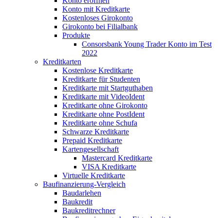
Konto eröffnen
Konto mit Kreditkarte
Kostenloses Girokonto
Girokonto bei Filialbank
Produkte
Consorsbank Young Trader Konto im Test
2022
Kreditkarten
Kostenlose Kreditkarte
Kreditkarte für Studenten
Kreditkarte mit Startguthaben
Kreditkarte mit VideoIdent
Kreditkarte ohne Girokonto
Kreditkarte ohne PostIdent
Kreditkarte ohne Schufa
Schwarze Kreditkarte
Prepaid Kreditkarte
Kartengesellschaft
Mastercard Kreditkarte
VISA Kreditkarte
Virtuelle Kreditkarte
Baufinanzierung-Vergleich
Baudarlehen
Baukredit
Baukreditrechner