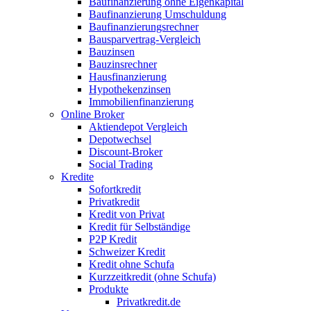
Baufinanzierung ohne Eigenkapital
Baufinanzierung Umschuldung
Baufinanzierungsrechner
Bausparvertrag-Vergleich
Bauzinsen
Bauzinsrechner
Hausfinanzierung
Hypothekenzinsen
Immobilienfinanzierung
Online Broker
Aktiendepot Vergleich
Depotwechsel
Discount-Broker
Social Trading
Kredite
Sofortkredit
Privatkredit
Kredit von Privat
Kredit für Selbständige
P2P Kredit
Schweizer Kredit
Kredit ohne Schufa
Kurzzeitkredit (ohne Schufa)
Produkte
Privatkredit.de