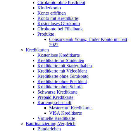
Girokonto ohne PostIdent
Kinderkonto
Konto eröffnen
Konto mit Kreditkarte
Kostenloses Girokonto
Girokonto bei Filialbank
Produkte
Consorsbank Young Trader Konto im Test
2022
Kreditkarten
Kostenlose Kreditkarte
Kreditkarte für Studenten
Kreditkarte mit Startguthaben
Kreditkarte mit VideoIdent
Kreditkarte ohne Girokonto
Kreditkarte ohne PostIdent
Kreditkarte ohne Schufa
Schwarze Kreditkarte
Prepaid Kreditkarte
Kartengesellschaft
Mastercard Kreditkarte
VISA Kreditkarte
Virtuelle Kreditkarte
Baufinanzierung-Vergleich
Baudarlehen