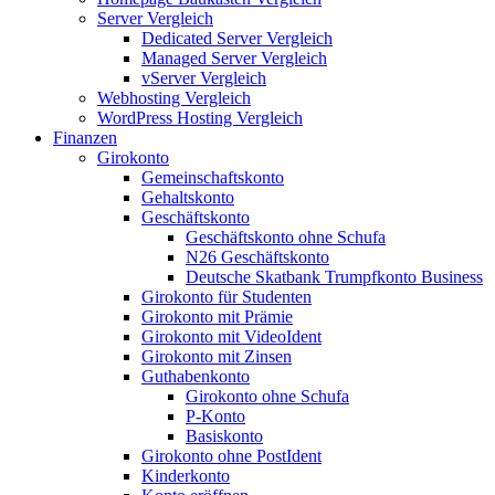
Server Vergleich
Dedicated Server Vergleich
Managed Server Vergleich
vServer Vergleich
Webhosting Vergleich
WordPress Hosting Vergleich
Finanzen
Girokonto
Gemeinschaftskonto
Gehaltskonto
Geschäftskonto
Geschäftskonto ohne Schufa
N26 Geschäftskonto
Deutsche Skatbank Trumpfkonto Business
Girokonto für Studenten
Girokonto mit Prämie
Girokonto mit VideoIdent
Girokonto mit Zinsen
Guthabenkonto
Girokonto ohne Schufa
P-Konto
Basiskonto
Girokonto ohne PostIdent
Kinderkonto