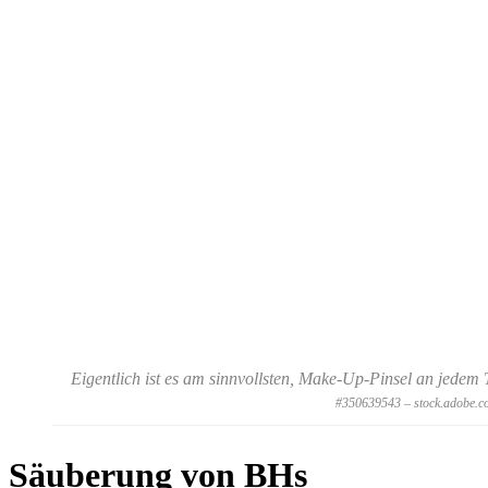
Eigentlich ist es am sinnvollsten, Make-Up-Pinsel an jedem
#350639543 – stock.adobe.c
Säuberung von BHs