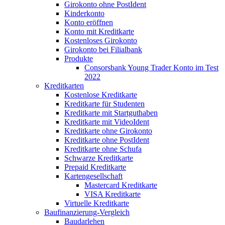
Girokonto ohne PostIdent
Kinderkonto
Konto eröffnen
Konto mit Kreditkarte
Kostenloses Girokonto
Girokonto bei Filialbank
Produkte
Consorsbank Young Trader Konto im Test
2022
Kreditkarten
Kostenlose Kreditkarte
Kreditkarte für Studenten
Kreditkarte mit Startguthaben
Kreditkarte mit VideoIdent
Kreditkarte ohne Girokonto
Kreditkarte ohne PostIdent
Kreditkarte ohne Schufa
Schwarze Kreditkarte
Prepaid Kreditkarte
Kartengesellschaft
Mastercard Kreditkarte
VISA Kreditkarte
Virtuelle Kreditkarte
Baufinanzierung-Vergleich
Baudarlehen