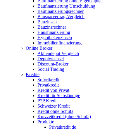
Baufinanzierung ohne Eigenkapital
Baufinanzierung Umschuldung
Baufinanzierungsrechner
Bausparvertrag-Vergleich
Bauzinsen
Bauzinsrechner
Hausfinanzierung
Hypothekenzinsen
Immobilienfinanzierung
Online Broker
Aktiendepot Vergleich
Depotwechsel
Discount-Broker
Social Trading
Kredite
Sofortkredit
Privatkredit
Kredit von Privat
Kredit für Selbständige
P2P Kredit
Schweizer Kredit
Kredit ohne Schufa
Kurzzeitkredit (ohne Schufa)
Produkte
Privatkredit.de