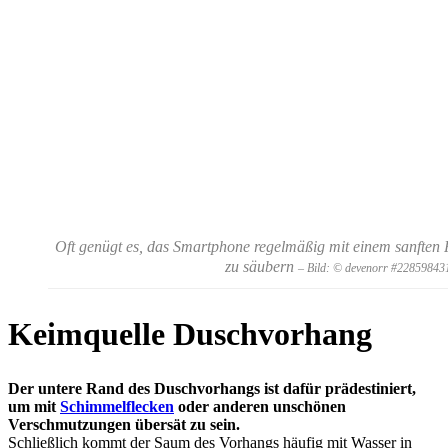
Oft genügt es, das Smartphone regelmäßig mit einem sanften 
zu säubern
– Bild: © devenorr #22859843
Keimquelle Duschvorhang
Der untere Rand des Duschvorhangs ist dafür prädestiniert,
um mit
Schimmelflecken
oder anderen unschönen
Verschmutzungen übersät zu sein.
Schließlich kommt der Saum des Vorhangs häufig mit Wasser in