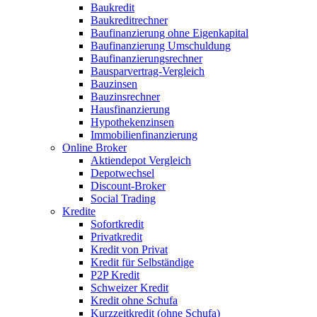
Baukredit
Baukreditrechner
Baufinanzierung ohne Eigenkapital
Baufinanzierung Umschuldung
Baufinanzierungsrechner
Bausparvertrag-Vergleich
Bauzinsen
Bauzinsrechner
Hausfinanzierung
Hypothekenzinsen
Immobilienfinanzierung
Online Broker
Aktiendepot Vergleich
Depotwechsel
Discount-Broker
Social Trading
Kredite
Sofortkredit
Privatkredit
Kredit von Privat
Kredit für Selbständige
P2P Kredit
Schweizer Kredit
Kredit ohne Schufa
Kurzzeitkredit (ohne Schufa)