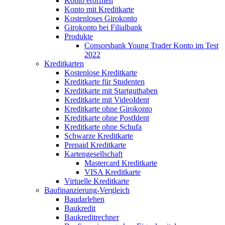
Konto eröffnen
Konto mit Kreditkarte
Kostenloses Girokonto
Girokonto bei Filialbank
Produkte
Consorsbank Young Trader Konto im Test
2022
Kreditkarten
Kostenlose Kreditkarte
Kreditkarte für Studenten
Kreditkarte mit Startguthaben
Kreditkarte mit VideoIdent
Kreditkarte ohne Girokonto
Kreditkarte ohne PostIdent
Kreditkarte ohne Schufa
Schwarze Kreditkarte
Prepaid Kreditkarte
Kartengesellschaft
Mastercard Kreditkarte
VISA Kreditkarte
Virtuelle Kreditkarte
Baufinanzierung-Vergleich
Baudarlehen
Baukredit
Baukreditrechner