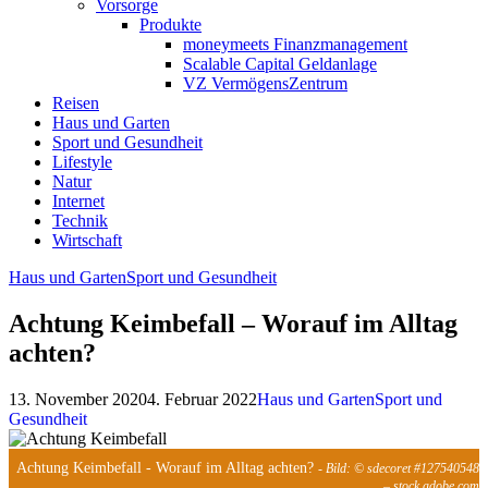
Vorsorge
Produkte
moneymeets Finanzmanagement
Scalable Capital Geldanlage
VZ VermögensZentrum
Reisen
Haus und Garten
Sport und Gesundheit
Lifestyle
Natur
Internet
Technik
Wirtschaft
Haus und Garten
Sport und Gesundheit
Achtung Keimbefall – Worauf im Alltag
achten?
13. November 2020
4. Februar 2022
Haus und Garten
Sport und
Gesundheit
Achtung Keimbefall - Worauf im Alltag achten?
- Bild: © sdecoret #127540548
– stock.adobe.com