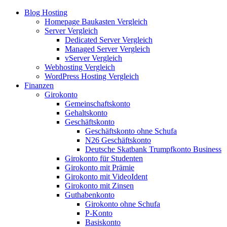
Blog Hosting
Homepage Baukasten Vergleich
Server Vergleich
Dedicated Server Vergleich
Managed Server Vergleich
vServer Vergleich
Webhosting Vergleich
WordPress Hosting Vergleich
Finanzen
Girokonto
Gemeinschaftskonto
Gehaltskonto
Geschäftskonto
Geschäftskonto ohne Schufa
N26 Geschäftskonto
Deutsche Skatbank Trumpfkonto Business
Girokonto für Studenten
Girokonto mit Prämie
Girokonto mit VideoIdent
Girokonto mit Zinsen
Guthabenkonto
Girokonto ohne Schufa
P-Konto
Basiskonto