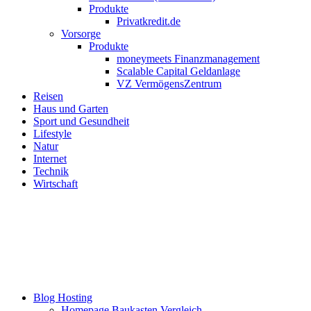
Produkte
Privatkredit.de
Vorsorge
Produkte
moneymeets Finanzmanagement
Scalable Capital Geldanlage
VZ VermögensZentrum
Reisen
Haus und Garten
Sport und Gesundheit
Lifestyle
Natur
Internet
Technik
Wirtschaft
Blog Hosting
Homepage Baukasten Vergleich