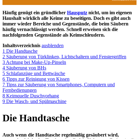
Häufig genügt ein gründlicher
Hausputz
nicht, um im eigenen
Haushalt wirklich alle Keime zu beseitigen. Doch es gibt auch
immer wieder Bereiche und Gegenstände, die beim Säubern
häufig vernachlässigt werden. Schnell erweisen sich die
nachfolgenden Gegenstände als Keimschleudern.
Inhaltsverzeichnis
ausblenden
1
Die Handtasche
2
Säuberung von Türklinken, Lichtschaltern und Fenstergriffen
3
Achtung bei Make-Up-Pinseln
4
Säuberung von BHs
5
Schlafanzüge und Bettwäsche
6
Tipps zur Reinigung von Kissen
7
Tipss zur Säuberung von Smartphones, Computern und
Fernbedienungen
8
Keimquelle Duschvorhang
9
Die Wasch- und Spülmaschine
Die Handtasche
Auch wenn die Handtasche regelmäßig gesäubert wird,