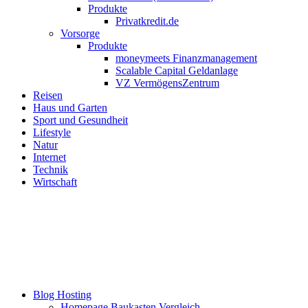
Produkte
Privatkredit.de
Vorsorge
Produkte
moneymeets Finanzmanagement
Scalable Capital Geldanlage
VZ VermögensZentrum
Reisen
Haus und Garten
Sport und Gesundheit
Lifestyle
Natur
Internet
Technik
Wirtschaft
Blog Hosting
Homepage Baukasten Vergleich