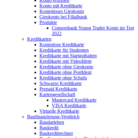
Konto eröffnen
Konto mit Kreditkarte
Kostenloses Girokonto
Girokonto bei Filialbank
Produkte
Consorsbank Young Trader Konto im Test
2022
Kreditkarten
Kostenlose Kreditkarte
Kreditkarte für Studenten
Kreditkarte mit Startguthaben
Kreditkarte mit VideoIdent
Kreditkarte ohne Girokonto
Kreditkarte ohne PostIdent
Kreditkarte ohne Schufa
Schwarze Kreditkarte
Prepaid Kreditkarte
Kartengesellschaft
Mastercard Kreditkarte
VISA Kreditkarte
Virtuelle Kreditkarte
Baufinanzierung-Vergleich
Baudarlehen
Baukredit
Baukreditrechner