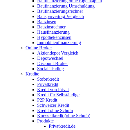
Baufinanzierung ohne Eigenkapital
Baufinanzierung Umschuldung
Baufinanzierungsrechner
Bausparvertrag-Vergleich
Bauzinsen
Bauzinsrechner
Hausfinanzierung
Hypothekenzinsen
Immobilienfinanzierung
Online Broker
Aktiendepot Vergleich
Depotwechsel
Discount-Broker
Social Trading
Kredite
Sofortkredit
Privatkredit
Kredit von Privat
Kredit für Selbständige
P2P Kredit
Schweizer Kredit
Kredit ohne Schufa
Kurzzeitkredit (ohne Schufa)
Produkte
Privatkredit.de