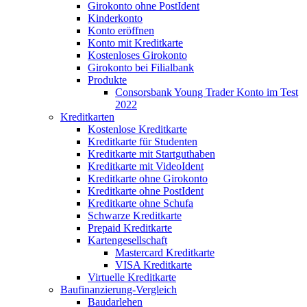
Girokonto ohne PostIdent
Kinderkonto
Konto eröffnen
Konto mit Kreditkarte
Kostenloses Girokonto
Girokonto bei Filialbank
Produkte
Consorsbank Young Trader Konto im Test
2022
Kreditkarten
Kostenlose Kreditkarte
Kreditkarte für Studenten
Kreditkarte mit Startguthaben
Kreditkarte mit VideoIdent
Kreditkarte ohne Girokonto
Kreditkarte ohne PostIdent
Kreditkarte ohne Schufa
Schwarze Kreditkarte
Prepaid Kreditkarte
Kartengesellschaft
Mastercard Kreditkarte
VISA Kreditkarte
Virtuelle Kreditkarte
Baufinanzierung-Vergleich
Baudarlehen