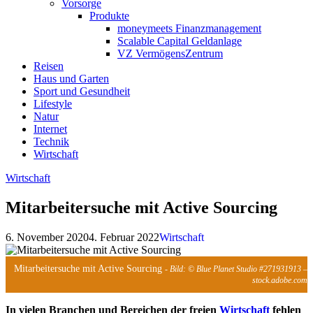
Vorsorge
Produkte
moneymeets Finanzmanagement
Scalable Capital Geldanlage
VZ VermögensZentrum
Reisen
Haus und Garten
Sport und Gesundheit
Lifestyle
Natur
Internet
Technik
Wirtschaft
Wirtschaft
Mitarbeitersuche mit Active Sourcing
6. November 2020
4. Februar 2022
Wirtschaft
Mitarbeitersuche mit Active Sourcing
- Bild: © Blue Planet Studio #271931913 –
stock.adobe.com
In vielen Branchen und Bereichen der freien
Wirtschaft
fehlen