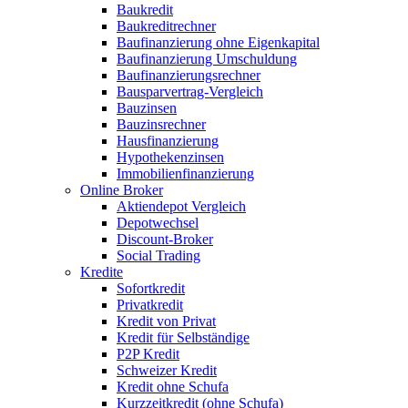
Baukredit
Baukreditrechner
Baufinanzierung ohne Eigenkapital
Baufinanzierung Umschuldung
Baufinanzierungsrechner
Bausparvertrag-Vergleich
Bauzinsen
Bauzinsrechner
Hausfinanzierung
Hypothekenzinsen
Immobilienfinanzierung
Online Broker
Aktiendepot Vergleich
Depotwechsel
Discount-Broker
Social Trading
Kredite
Sofortkredit
Privatkredit
Kredit von Privat
Kredit für Selbständige
P2P Kredit
Schweizer Kredit
Kredit ohne Schufa
Kurzzeitkredit (ohne Schufa)