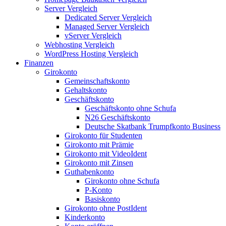
Server Vergleich
Dedicated Server Vergleich
Managed Server Vergleich
vServer Vergleich
Webhosting Vergleich
WordPress Hosting Vergleich
Finanzen
Girokonto
Gemeinschaftskonto
Gehaltskonto
Geschäftskonto
Geschäftskonto ohne Schufa
N26 Geschäftskonto
Deutsche Skatbank Trumpfkonto Business
Girokonto für Studenten
Girokonto mit Prämie
Girokonto mit VideoIdent
Girokonto mit Zinsen
Guthabenkonto
Girokonto ohne Schufa
P-Konto
Basiskonto
Girokonto ohne PostIdent
Kinderkonto