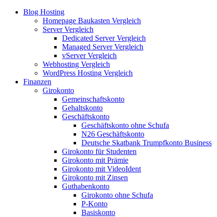
Blog Hosting
Homepage Baukasten Vergleich
Server Vergleich
Dedicated Server Vergleich
Managed Server Vergleich
vServer Vergleich
Webhosting Vergleich
WordPress Hosting Vergleich
Finanzen
Girokonto
Gemeinschaftskonto
Gehaltskonto
Geschäftskonto
Geschäftskonto ohne Schufa
N26 Geschäftskonto
Deutsche Skatbank Trumpfkonto Business
Girokonto für Studenten
Girokonto mit Prämie
Girokonto mit VideoIdent
Girokonto mit Zinsen
Guthabenkonto
Girokonto ohne Schufa
P-Konto
Basiskonto