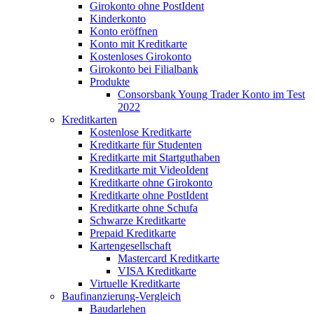
Girokonto ohne PostIdent
Kinderkonto
Konto eröffnen
Konto mit Kreditkarte
Kostenloses Girokonto
Girokonto bei Filialbank
Produkte
Consorsbank Young Trader Konto im Test
2022
Kreditkarten
Kostenlose Kreditkarte
Kreditkarte für Studenten
Kreditkarte mit Startguthaben
Kreditkarte mit VideoIdent
Kreditkarte ohne Girokonto
Kreditkarte ohne PostIdent
Kreditkarte ohne Schufa
Schwarze Kreditkarte
Prepaid Kreditkarte
Kartengesellschaft
Mastercard Kreditkarte
VISA Kreditkarte
Virtuelle Kreditkarte
Baufinanzierung-Vergleich
Baudarlehen