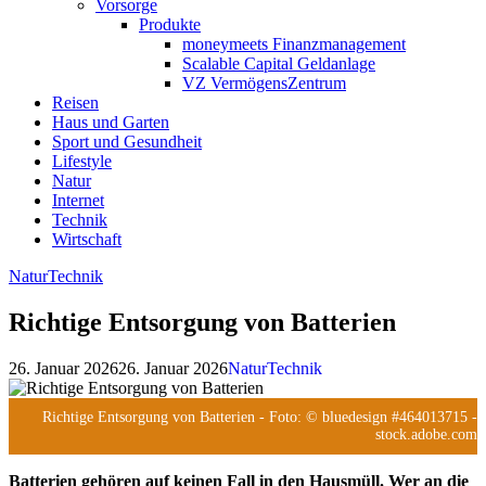
Vorsorge
Produkte
moneymeets Finanzmanagement
Scalable Capital Geldanlage
VZ VermögensZentrum
Reisen
Haus und Garten
Sport und Gesundheit
Lifestyle
Natur
Internet
Technik
Wirtschaft
Natur
Technik
Richtige Entsorgung von Batterien
26. Januar 2026
26. Januar 2026
Natur
Technik
Richtige Entsorgung von Batterien
- Foto: © bluedesign #464013715 -
stock.adobe.com
Batterien gehören auf keinen Fall in den Hausmüll. Wer an die