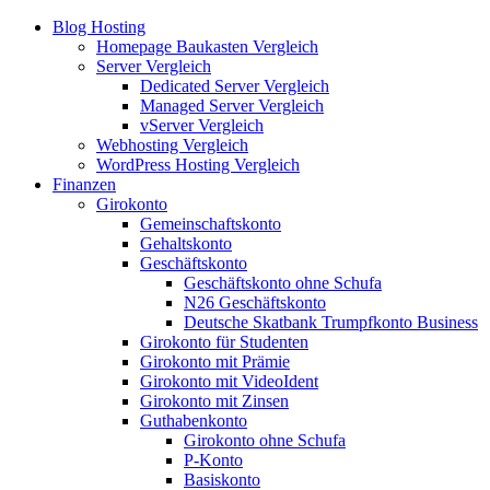
Blog Hosting
Homepage Baukasten Vergleich
Server Vergleich
Dedicated Server Vergleich
Managed Server Vergleich
vServer Vergleich
Webhosting Vergleich
WordPress Hosting Vergleich
Finanzen
Girokonto
Gemeinschaftskonto
Gehaltskonto
Geschäftskonto
Geschäftskonto ohne Schufa
N26 Geschäftskonto
Deutsche Skatbank Trumpfkonto Business
Girokonto für Studenten
Girokonto mit Prämie
Girokonto mit VideoIdent
Girokonto mit Zinsen
Guthabenkonto
Girokonto ohne Schufa
P-Konto
Basiskonto