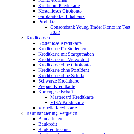
Konto eröffnen
Konto mit Kreditkarte
Kostenloses Girokonto
Girokonto bei Filialbank
Produkte
Consorsbank Young Trader Konto im Test
2022
Kreditkarten
Kostenlose Kreditkarte
Kreditkarte für Studenten
Kreditkarte mit Startguthaben
Kreditkarte mit VideoIdent
Kreditkarte ohne Girokonto
Kreditkarte ohne PostIdent
Kreditkarte ohne Schufa
Schwarze Kreditkarte
Prepaid Kreditkarte
Kartengesellschaft
Mastercard Kreditkarte
VISA Kreditkarte
Virtuelle Kreditkarte
Baufinanzierung-Vergleich
Baudarlehen
Baukredit
Baukreditrechner