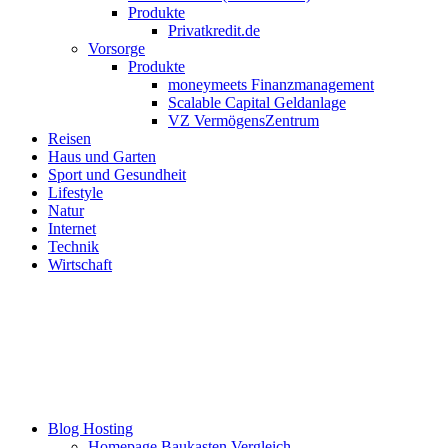
Produkte
Privatkredit.de
Vorsorge
Produkte
moneymeets Finanzmanagement
Scalable Capital Geldanlage
VZ VermögensZentrum
Reisen
Haus und Garten
Sport und Gesundheit
Lifestyle
Natur
Internet
Technik
Wirtschaft
Blog Hosting
Homepage Baukasten Vergleich