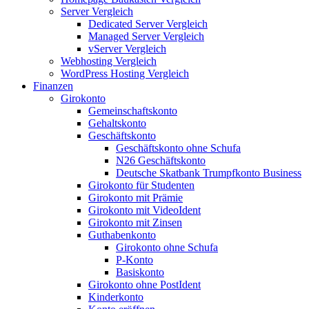
Server Vergleich
Dedicated Server Vergleich
Managed Server Vergleich
vServer Vergleich
Webhosting Vergleich
WordPress Hosting Vergleich
Finanzen
Girokonto
Gemeinschaftskonto
Gehaltskonto
Geschäftskonto
Geschäftskonto ohne Schufa
N26 Geschäftskonto
Deutsche Skatbank Trumpfkonto Business
Girokonto für Studenten
Girokonto mit Prämie
Girokonto mit VideoIdent
Girokonto mit Zinsen
Guthabenkonto
Girokonto ohne Schufa
P-Konto
Basiskonto
Girokonto ohne PostIdent
Kinderkonto