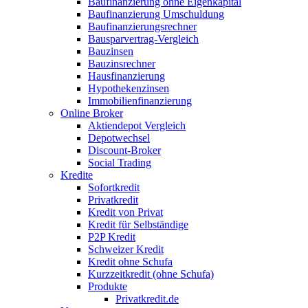
Baufinanzierung ohne Eigenkapital
Baufinanzierung Umschuldung
Baufinanzierungsrechner
Bausparvertrag-Vergleich
Bauzinsen
Bauzinsrechner
Hausfinanzierung
Hypothekenzinsen
Immobilienfinanzierung
Online Broker
Aktiendepot Vergleich
Depotwechsel
Discount-Broker
Social Trading
Kredite
Sofortkredit
Privatkredit
Kredit von Privat
Kredit für Selbständige
P2P Kredit
Schweizer Kredit
Kredit ohne Schufa
Kurzzeitkredit (ohne Schufa)
Produkte
Privatkredit.de