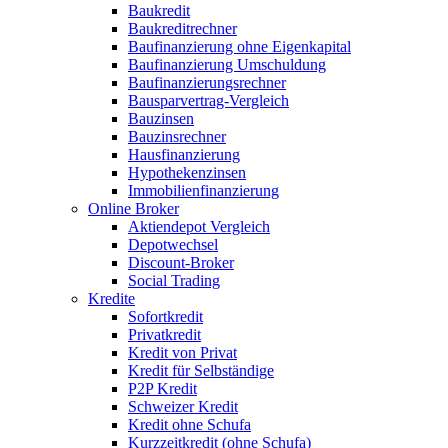
Baukredit
Baukreditrechner
Baufinanzierung ohne Eigenkapital
Baufinanzierung Umschuldung
Baufinanzierungsrechner
Bausparvertrag-Vergleich
Bauzinsen
Bauzinsrechner
Hausfinanzierung
Hypothekenzinsen
Immobilienfinanzierung
Online Broker
Aktiendepot Vergleich
Depotwechsel
Discount-Broker
Social Trading
Kredite
Sofortkredit
Privatkredit
Kredit von Privat
Kredit für Selbständige
P2P Kredit
Schweizer Kredit
Kredit ohne Schufa
Kurzzeitkredit (ohne Schufa)