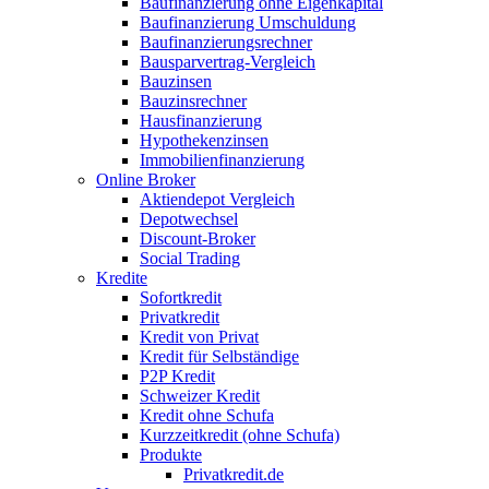
Baufinanzierung ohne Eigenkapital
Baufinanzierung Umschuldung
Baufinanzierungsrechner
Bausparvertrag-Vergleich
Bauzinsen
Bauzinsrechner
Hausfinanzierung
Hypothekenzinsen
Immobilienfinanzierung
Online Broker
Aktiendepot Vergleich
Depotwechsel
Discount-Broker
Social Trading
Kredite
Sofortkredit
Privatkredit
Kredit von Privat
Kredit für Selbständige
P2P Kredit
Schweizer Kredit
Kredit ohne Schufa
Kurzzeitkredit (ohne Schufa)
Produkte
Privatkredit.de