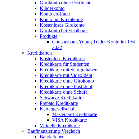
Girokonto ohne PostIdent
Kinderkonto
Konto eröffnen
Konto mit Kreditkarte
Kostenloses Girokonto
Girokonto bei Filialbank
Produkte
Consorsbank Young Trader Konto im Test
2022
Kreditkarten
Kostenlose Kreditkarte
Kreditkarte für Studenten
Kreditkarte mit Startguthaben
Kreditkarte mit VideoIdent
Kreditkarte ohne Girokonto
Kreditkarte ohne PostIdent
Kreditkarte ohne Schufa
Schwarze Kreditkarte
Prepaid Kreditkarte
Kartengesellschaft
Mastercard Kreditkarte
VISA Kreditkarte
Virtuelle Kreditkarte
Baufinanzierung-Vergleich
Baudarlehen