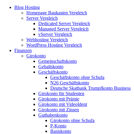
Blog Hosting
Homepage Baukasten Vergleich
Server Vergleich
Dedicated Server Vergleich
Managed Server Vergleich
vServer Vergleich
Webhosting Vergleich
WordPress Hosting Vergleich
Finanzen
Girokonto
Gemeinschaftskonto
Gehaltskonto
Geschäftskonto
Geschäftskonto ohne Schufa
N26 Geschäftskonto
Deutsche Skatbank Trumpfkonto Business
Girokonto für Studenten
Girokonto mit Prämie
Girokonto mit VideoIdent
Girokonto mit Zinsen
Guthabenkonto
Girokonto ohne Schufa
P-Konto
Basiskonto