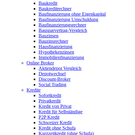
Baukredit
Baukreditrechner
Baufinanzierung ohne Eigenkapital
Baufinanzierung Umschuldung
Baufinanzierungsrechner
Bausparvertrag-Vergleich
Bauzinsen
Bauzinsrechner
Hausfinanzierung
Hypothekenzinsen
Immobilienfinanzierung
Online Broker
Aktiendepot Vergleich
Depotwechsel
Discount-Broker
Social Trading
Kredite
Sofortkredit
Privatkredit
Kredit von Privat
Kredit für Selbständige
P2P Kredit
Schweizer Kredit
Kredit ohne Schufa
Kurzzeitkredit (ohne Schufa)