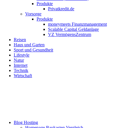
Produkte
Privatkredit.de
Vorsorge
Produkte
moneymeets Finanzmanagement
Scalable Capital Geldanlage
VZ VermögensZentrum
Reisen
Haus und Garten
Sport und Gesundheit
Lifestyle
Natur
Internet
Technik
Wirtschaft
Blog Hosting
Homepage Baukasten Vergleich