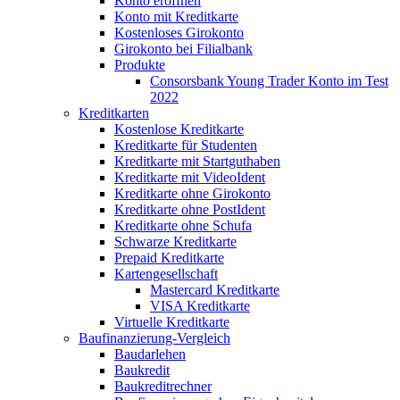
Konto eröffnen
Konto mit Kreditkarte
Kostenloses Girokonto
Girokonto bei Filialbank
Produkte
Consorsbank Young Trader Konto im Test
2022
Kreditkarten
Kostenlose Kreditkarte
Kreditkarte für Studenten
Kreditkarte mit Startguthaben
Kreditkarte mit VideoIdent
Kreditkarte ohne Girokonto
Kreditkarte ohne PostIdent
Kreditkarte ohne Schufa
Schwarze Kreditkarte
Prepaid Kreditkarte
Kartengesellschaft
Mastercard Kreditkarte
VISA Kreditkarte
Virtuelle Kreditkarte
Baufinanzierung-Vergleich
Baudarlehen
Baukredit
Baukreditrechner