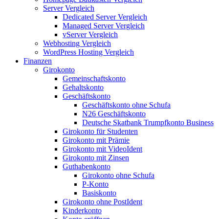
Server Vergleich
Dedicated Server Vergleich
Managed Server Vergleich
vServer Vergleich
Webhosting Vergleich
WordPress Hosting Vergleich
Finanzen
Girokonto
Gemeinschaftskonto
Gehaltskonto
Geschäftskonto
Geschäftskonto ohne Schufa
N26 Geschäftskonto
Deutsche Skatbank Trumpfkonto Business
Girokonto für Studenten
Girokonto mit Prämie
Girokonto mit VideoIdent
Girokonto mit Zinsen
Guthabenkonto
Girokonto ohne Schufa
P-Konto
Basiskonto
Girokonto ohne PostIdent
Kinderkonto