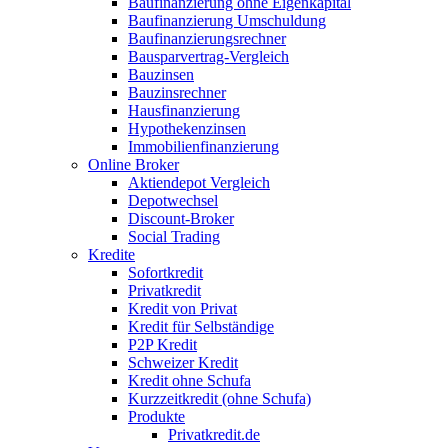
Baufinanzierung ohne Eigenkapital
Baufinanzierung Umschuldung
Baufinanzierungsrechner
Bausparvertrag-Vergleich
Bauzinsen
Bauzinsrechner
Hausfinanzierung
Hypothekenzinsen
Immobilienfinanzierung
Online Broker
Aktiendepot Vergleich
Depotwechsel
Discount-Broker
Social Trading
Kredite
Sofortkredit
Privatkredit
Kredit von Privat
Kredit für Selbständige
P2P Kredit
Schweizer Kredit
Kredit ohne Schufa
Kurzzeitkredit (ohne Schufa)
Produkte
Privatkredit.de