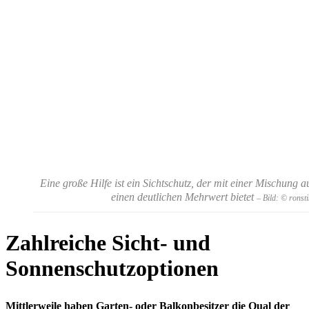
Eine große Hilfe ist ein Sichtschutz, der mit einer Mischung 
einen deutlichen Mehrwert bietet
– Bild: © ronst
Zahlreiche Sicht- und
Sonnenschutzoptionen
Mittlerweile haben Garten- oder Balkonbesitzer die Qual der