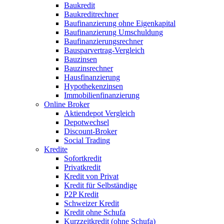
Baukredit
Baukreditrechner
Baufinanzierung ohne Eigenkapital
Baufinanzierung Umschuldung
Baufinanzierungsrechner
Bausparvertrag-Vergleich
Bauzinsen
Bauzinsrechner
Hausfinanzierung
Hypothekenzinsen
Immobilienfinanzierung
Online Broker
Aktiendepot Vergleich
Depotwechsel
Discount-Broker
Social Trading
Kredite
Sofortkredit
Privatkredit
Kredit von Privat
Kredit für Selbständige
P2P Kredit
Schweizer Kredit
Kredit ohne Schufa
Kurzzeitkredit (ohne Schufa)