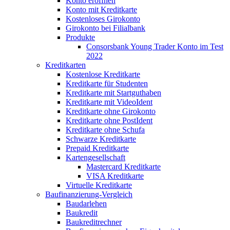
Konto eröffnen
Konto mit Kreditkarte
Kostenloses Girokonto
Girokonto bei Filialbank
Produkte
Consorsbank Young Trader Konto im Test
2022
Kreditkarten
Kostenlose Kreditkarte
Kreditkarte für Studenten
Kreditkarte mit Startguthaben
Kreditkarte mit VideoIdent
Kreditkarte ohne Girokonto
Kreditkarte ohne PostIdent
Kreditkarte ohne Schufa
Schwarze Kreditkarte
Prepaid Kreditkarte
Kartengesellschaft
Mastercard Kreditkarte
VISA Kreditkarte
Virtuelle Kreditkarte
Baufinanzierung-Vergleich
Baudarlehen
Baukredit
Baukreditrechner