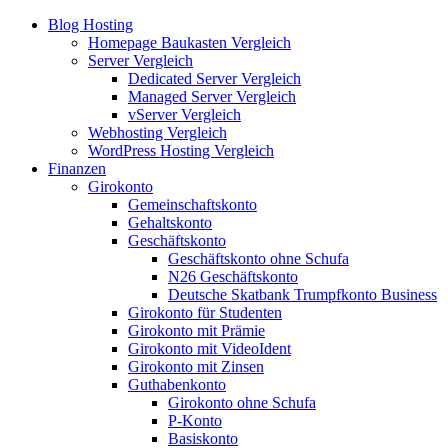
Blog Hosting
Homepage Baukasten Vergleich
Server Vergleich
Dedicated Server Vergleich
Managed Server Vergleich
vServer Vergleich
Webhosting Vergleich
WordPress Hosting Vergleich
Finanzen
Girokonto
Gemeinschaftskonto
Gehaltskonto
Geschäftskonto
Geschäftskonto ohne Schufa
N26 Geschäftskonto
Deutsche Skatbank Trumpfkonto Business
Girokonto für Studenten
Girokonto mit Prämie
Girokonto mit VideoIdent
Girokonto mit Zinsen
Guthabenkonto
Girokonto ohne Schufa
P-Konto
Basiskonto