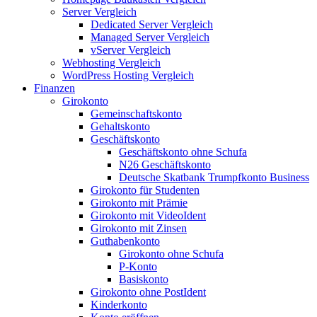
Server Vergleich
Dedicated Server Vergleich
Managed Server Vergleich
vServer Vergleich
Webhosting Vergleich
WordPress Hosting Vergleich
Finanzen
Girokonto
Gemeinschaftskonto
Gehaltskonto
Geschäftskonto
Geschäftskonto ohne Schufa
N26 Geschäftskonto
Deutsche Skatbank Trumpfkonto Business
Girokonto für Studenten
Girokonto mit Prämie
Girokonto mit VideoIdent
Girokonto mit Zinsen
Guthabenkonto
Girokonto ohne Schufa
P-Konto
Basiskonto
Girokonto ohne PostIdent
Kinderkonto