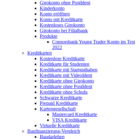
Girokonto ohne PostIdent
Kinderkonto
Konto eröffnen
Konto mit Kreditkarte
Kostenloses Girokonto
Girokonto bei Filialbank
Produkte
Consorsbank Young Trader Konto im Test
2022
Kreditkarten
Kostenlose Kreditkarte
Kreditkarte für Studenten
Kreditkarte mit Startguthaben
Kreditkarte mit VideoIdent
Kreditkarte ohne Girokonto
Kreditkarte ohne PostIdent
Kreditkarte ohne Schufa
Schwarze Kreditkarte
Prepaid Kreditkarte
Kartengesellschaft
Mastercard Kreditkarte
VISA Kreditkarte
Virtuelle Kreditkarte
Baufinanzierung-Vergleich
Baudarlehen