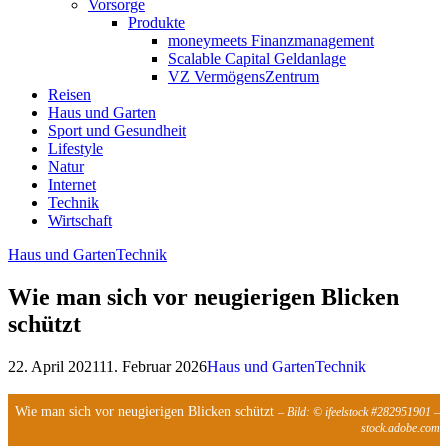
Vorsorge
Produkte
moneymeets Finanzmanagement
Scalable Capital Geldanlage
VZ VermögensZentrum
Reisen
Haus und Garten
Sport und Gesundheit
Lifestyle
Natur
Internet
Technik
Wirtschaft
Haus und Garten
Technik
Wie man sich vor neugierigen Blicken
schützt
22. April 2021
11. Februar 2026
Haus und Garten
Technik
Wie man sich vor neugierigen Blicken schützt
– Bild: © ifeelstock #282951901 –
stock.adobe.com