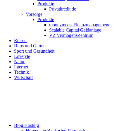
Produkte
Privatkredit.de
Vorsorge
Produkte
moneymeets Finanzmanagement
Scalable Capital Geldanlage
VZ VermögensZentrum
Reisen
Haus und Garten
Sport und Gesundheit
Lifestyle
Natur
Internet
Technik
Wirtschaft
Blog Hosting
Homepage Baukasten Vergleich