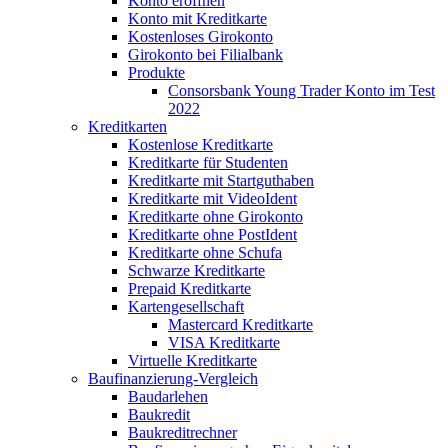
Konto eröffnen
Konto mit Kreditkarte
Kostenloses Girokonto
Girokonto bei Filialbank
Produkte
Consorsbank Young Trader Konto im Test
2022
Kreditkarten
Kostenlose Kreditkarte
Kreditkarte für Studenten
Kreditkarte mit Startguthaben
Kreditkarte mit VideoIdent
Kreditkarte ohne Girokonto
Kreditkarte ohne PostIdent
Kreditkarte ohne Schufa
Schwarze Kreditkarte
Prepaid Kreditkarte
Kartengesellschaft
Mastercard Kreditkarte
VISA Kreditkarte
Virtuelle Kreditkarte
Baufinanzierung-Vergleich
Baudarlehen
Baukredit
Baukreditrechner