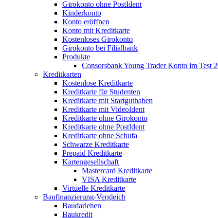
Girokonto ohne PostIdent
Kinderkonto
Konto eröffnen
Konto mit Kreditkarte
Kostenloses Girokonto
Girokonto bei Filialbank
Produkte
Consorsbank Young Trader Konto im Test 
Kreditkarten
Kostenlose Kreditkarte
Kreditkarte für Studenten
Kreditkarte mit Startguthaben
Kreditkarte mit VideoIdent
Kreditkarte ohne Girokonto
Kreditkarte ohne PostIdent
Kreditkarte ohne Schufa
Schwarze Kreditkarte
Prepaid Kreditkarte
Kartengesellschaft
Mastercard Kreditkarte
VISA Kreditkarte
Virtuelle Kreditkarte
Baufinanzierung-Vergleich
Baudarlehen
Baukredit