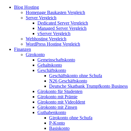
Blog Hosting
Homepage Baukasten Vergleich
Server Vergleich
Dedicated Server Vergleich
Managed Server Vergleich
vServer Vergleich
Webhosting Vergleich
WordPress Hosting Vergleich
Finanzen
Girokonto
Gemeinschaftskonto
Gehaltskonto
Geschäftskonto
Geschäftskonto ohne Schufa
N26 Geschäftskonto
Deutsche Skatbank Trumpfkonto Business
Girokonto für Studenten
Girokonto mit Prämie
Girokonto mit VideoIdent
Girokonto mit Zinsen
Guthabenkonto
Girokonto ohne Schufa
P-Konto
Basiskonto