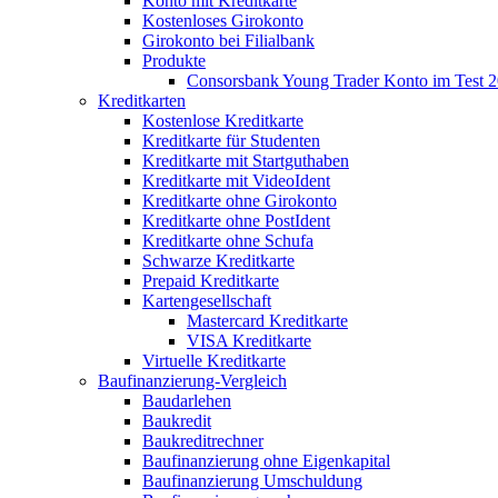
Konto mit Kreditkarte
Kostenloses Girokonto
Girokonto bei Filialbank
Produkte
Consorsbank Young Trader Konto im Test 
Kreditkarten
Kostenlose Kreditkarte
Kreditkarte für Studenten
Kreditkarte mit Startguthaben
Kreditkarte mit VideoIdent
Kreditkarte ohne Girokonto
Kreditkarte ohne PostIdent
Kreditkarte ohne Schufa
Schwarze Kreditkarte
Prepaid Kreditkarte
Kartengesellschaft
Mastercard Kreditkarte
VISA Kreditkarte
Virtuelle Kreditkarte
Baufinanzierung-Vergleich
Baudarlehen
Baukredit
Baukreditrechner
Baufinanzierung ohne Eigenkapital
Baufinanzierung Umschuldung