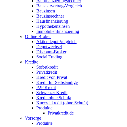
Baufinanzierungsrechner
Bausparvertrag-Vergleich
Bauzinsen
Bauzinsrechner
Hausfinanzierung
Hypothekenzinsen
Immobilienfinanzierung
Online Broker
Aktiendepot Vergleich
Depotwechsel
Discount-Broker
Social Trading
Kredite
Sofortkredit
Privatkredit
Kredit von Privat
Kredit für Selbständige
P2P Kredit
Schweizer Kredit
Kredit ohne Schufa
Kurzzeitkredit (ohne Schufa)
Produkte
Privatkredit.de
Vorsorge
Produkte