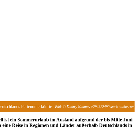
eutschlands Ferienunterkünfte
- Bild: © Dmitry Naumov #294922490 stock.adobe.com
ll ist ein Sommerurlaub im Ausland aufgrund der bis Mitte Juni
ob eine Reise in Regionen und Länder außerhalb Deutschlands in