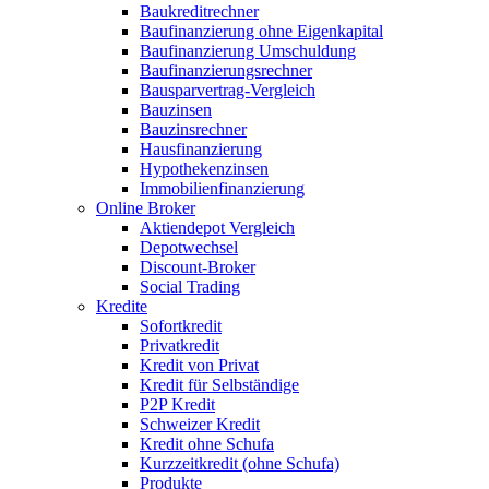
Baukreditrechner
Baufinanzierung ohne Eigenkapital
Baufinanzierung Umschuldung
Baufinanzierungsrechner
Bausparvertrag-Vergleich
Bauzinsen
Bauzinsrechner
Hausfinanzierung
Hypothekenzinsen
Immobilienfinanzierung
Online Broker
Aktiendepot Vergleich
Depotwechsel
Discount-Broker
Social Trading
Kredite
Sofortkredit
Privatkredit
Kredit von Privat
Kredit für Selbständige
P2P Kredit
Schweizer Kredit
Kredit ohne Schufa
Kurzzeitkredit (ohne Schufa)
Produkte