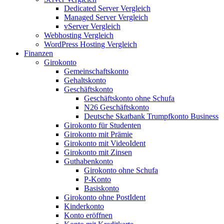
Dedicated Server Vergleich
Managed Server Vergleich
vServer Vergleich
Webhosting Vergleich
WordPress Hosting Vergleich
Finanzen
Girokonto
Gemeinschaftskonto
Gehaltskonto
Geschäftskonto
Geschäftskonto ohne Schufa
N26 Geschäftskonto
Deutsche Skatbank Trumpfkonto Business
Girokonto für Studenten
Girokonto mit Prämie
Girokonto mit VideoIdent
Girokonto mit Zinsen
Guthabenkonto
Girokonto ohne Schufa
P-Konto
Basiskonto
Girokonto ohne PostIdent
Kinderkonto
Konto eröffnen