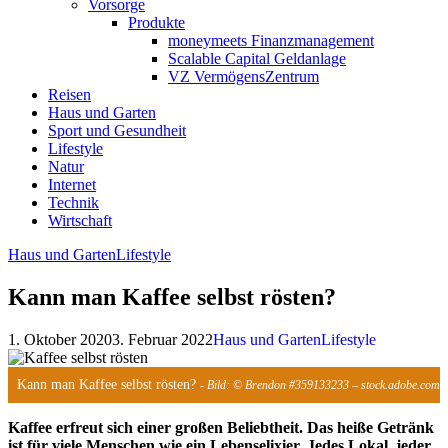
Vorsorge
Produkte
moneymeets Finanzmanagement
Scalable Capital Geldanlage
VZ VermögensZentrum
Reisen
Haus und Garten
Sport und Gesundheit
Lifestyle
Natur
Internet
Technik
Wirtschaft
Haus und Garten
Lifestyle
Kann man Kaffee selbst rösten?
1. Oktober 2020
3. Februar 2022
Haus und Garten
Lifestyle
Kann man Kaffee selbst rösten?
- Bild: © Brendon #359133233 – stock.adobe.com
Kaffee erfreut sich einer großen Beliebtheit. Das heiße Getränk
ist für viele Menschen wie ein Lebenselixier. Jedes Lokal, jeder