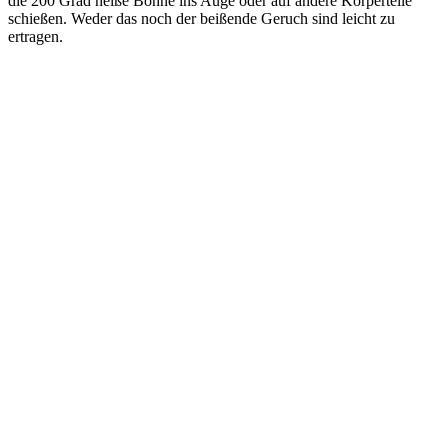
die 200 Grad heiße Bohne ins Auge oder auf andere Körperteile
schießen. Weder das noch der beißende Geruch sind leicht zu
ertragen.