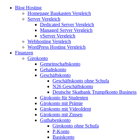
Blog Hosting
Homepage Baukasten Vergleich
Server Vergleich
Dedicated Server Vergleich
Managed Server Vergleich
vServer Vergleich
Webhosting Vergleich
WordPress Hosting Vergleich
Finanzen
Girokonto
Gemeinschaftskonto
Gehaltskonto
Geschäftskonto
Geschäftskonto ohne Schufa
N26 Geschäftskonto
Deutsche Skatbank Trumpfkonto Business
Girokonto für Studenten
Girokonto mit Prämie
Girokonto mit VideoIdent
Girokonto mit Zinsen
Guthabenkonto
Girokonto ohne Schufa
P-Konto
Basiskonto