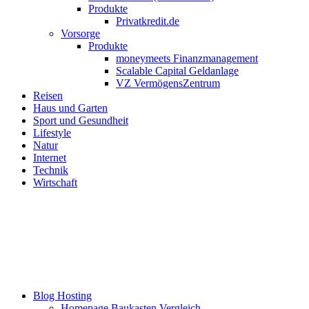
Produkte
Privatkredit.de
Vorsorge
Produkte
moneymeets Finanzmanagement
Scalable Capital Geldanlage
VZ VermögensZentrum
Reisen
Haus und Garten
Sport und Gesundheit
Lifestyle
Natur
Internet
Technik
Wirtschaft
Blog Hosting
Homepage Baukasten Vergleich