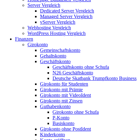
Server Vergleich
Dedicated Server Vergleich
Managed Server Vergleich
vServer Vergleich
Webhosting Vergleich
WordPress Hosting Vergleich
Finanzen
Girokonto
Gemeinschaftskonto
Gehaltskonto
Geschäftskonto
Geschäftskonto ohne Schufa
N26 Geschäftskonto
Deutsche Skatbank Trumpfkonto Business
Girokonto für Studenten
Girokonto mit Prämie
Girokonto mit VideoIdent
Girokonto mit Zinsen
Guthabenkonto
Girokonto ohne Schufa
P-Konto
Basiskonto
Girokonto ohne PostIdent
Kinderkonto