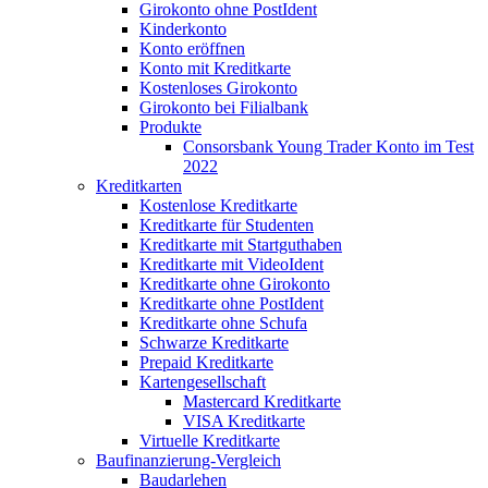
Girokonto ohne PostIdent
Kinderkonto
Konto eröffnen
Konto mit Kreditkarte
Kostenloses Girokonto
Girokonto bei Filialbank
Produkte
Consorsbank Young Trader Konto im Test
2022
Kreditkarten
Kostenlose Kreditkarte
Kreditkarte für Studenten
Kreditkarte mit Startguthaben
Kreditkarte mit VideoIdent
Kreditkarte ohne Girokonto
Kreditkarte ohne PostIdent
Kreditkarte ohne Schufa
Schwarze Kreditkarte
Prepaid Kreditkarte
Kartengesellschaft
Mastercard Kreditkarte
VISA Kreditkarte
Virtuelle Kreditkarte
Baufinanzierung-Vergleich
Baudarlehen