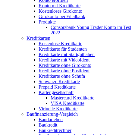
Konto eröffnen
Konto mit Kreditkarte
Kostenloses Girokonto
Girokonto bei Filialbank
Produkte
Consorsbank Young Trader Konto im Test
2022
Kreditkarten
Kostenlose Kreditkarte
Kreditkarte für Studenten
Kreditkarte mit Startguthaben
Kreditkarte mit VideoIdent
Kreditkarte ohne Girokonto
Kreditkarte ohne PostIdent
Kreditkarte ohne Schufa
Schwarze Kreditkarte
Prepaid Kreditkarte
Kartengesellschaft
Mastercard Kreditkarte
VISA Kreditkarte
Virtuelle Kreditkarte
Baufinanzierung-Vergleich
Baudarlehen
Baukredit
Baukreditrechner