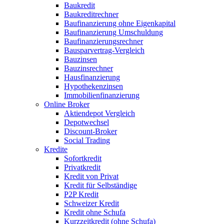
Baukredit
Baukreditrechner
Baufinanzierung ohne Eigenkapital
Baufinanzierung Umschuldung
Baufinanzierungsrechner
Bausparvertrag-Vergleich
Bauzinsen
Bauzinsrechner
Hausfinanzierung
Hypothekenzinsen
Immobilienfinanzierung
Online Broker
Aktiendepot Vergleich
Depotwechsel
Discount-Broker
Social Trading
Kredite
Sofortkredit
Privatkredit
Kredit von Privat
Kredit für Selbständige
P2P Kredit
Schweizer Kredit
Kredit ohne Schufa
Kurzzeitkredit (ohne Schufa)