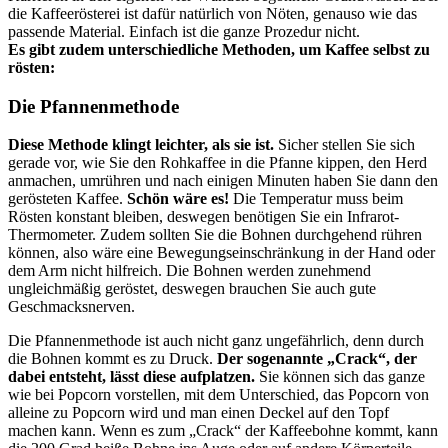
die Kaffeerösterei ist dafür natürlich von Nöten, genauso wie das
passende Material. Einfach ist die ganze Prozedur nicht.
Es gibt zudem unterschiedliche Methoden, um Kaffee selbst zu
rösten:
Die Pfannenmethode
Diese Methode klingt leichter, als sie ist.
Sicher stellen Sie sich
gerade vor, wie Sie den Rohkaffee in die Pfanne kippen, den Herd
anmachen, umrühren und nach einigen Minuten haben Sie dann den
gerösteten Kaffee.
Schön wäre es!
Die Temperatur muss beim
Rösten konstant bleiben, deswegen benötigen Sie ein Infrarot-
Thermometer. Zudem sollten Sie die Bohnen durchgehend rühren
können, also wäre eine Bewegungseinschränkung in der Hand oder
dem Arm nicht hilfreich. Die Bohnen werden zunehmend
ungleichmäßig geröstet, deswegen brauchen Sie auch gute
Geschmacksnerven.
Die Pfannenmethode ist auch nicht ganz ungefährlich, denn durch
die Bohnen kommt es zu Druck.
Der sogenannte „Crack“, der
dabei entsteht, lässt diese aufplatzen.
Sie können sich das ganze
wie bei Popcorn vorstellen, mit dem Unterschied, das Popcorn von
alleine zu Popcorn wird und man einen Deckel auf den Topf
machen kann. Wenn es zum „Crack“ der Kaffeebohne kommt, kann