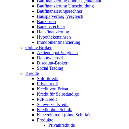
Baufinanzierung ohne Eigenkapital
Baufinanzierung Umschuldung
Baufinanzierungsrechner
Bausparvertrag-Vergleich
Bauzinsen
Bauzinsrechner
Hausfinanzierung
Hypothekenzinsen
Immobilienfinanzierung
Online Broker
Aktiendepot Vergleich
Depotwechsel
Discount-Broker
Social Trading
Kredite
Sofortkredit
Privatkredit
Kredit von Privat
Kredit für Selbständige
P2P Kredit
Schweizer Kredit
Kredit ohne Schufa
Kurzzeitkredit (ohne Schufa)
Produkte
Privatkredit.de