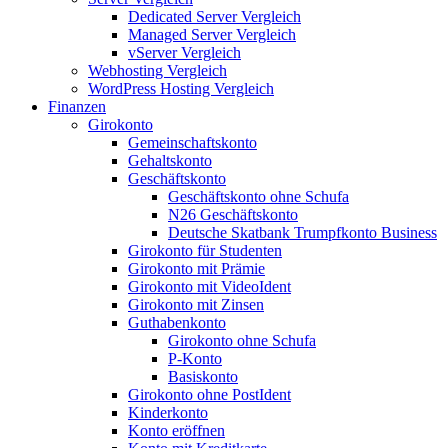
Dedicated Server Vergleich
Managed Server Vergleich
vServer Vergleich
Webhosting Vergleich
WordPress Hosting Vergleich
Finanzen
Girokonto
Gemeinschaftskonto
Gehaltskonto
Geschäftskonto
Geschäftskonto ohne Schufa
N26 Geschäftskonto
Deutsche Skatbank Trumpfkonto Business
Girokonto für Studenten
Girokonto mit Prämie
Girokonto mit VideoIdent
Girokonto mit Zinsen
Guthabenkonto
Girokonto ohne Schufa
P-Konto
Basiskonto
Girokonto ohne PostIdent
Kinderkonto
Konto eröffnen