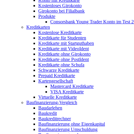
Konto mit Kreditkarte
Kostenloses Girokonto
Girokonto bei Filialbank
Produkte
Consorsbank Young Trader Konto im Test 
Kreditkarten
Kostenlose Kreditkarte
Kreditkarte für Studenten
Kreditkarte mit Startguthaben
Kreditkarte mit VideoIdent
Kreditkarte ohne Girokonto
Kreditkarte ohne PostIdent
Kreditkarte ohne Schufa
Schwarze Kreditkarte
Prepaid Kreditkarte
Kartengesellschaft
Mastercard Kreditkarte
VISA Kreditkarte
Virtuelle Kreditkarte
Baufinanzierung-Vergleich
Baudarlehen
Baukredit
Baukreditrechner
Baufinanzierung ohne Eigenkapital
Baufinanzierung Umschuldung