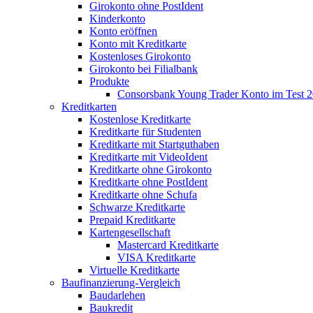
Girokonto ohne PostIdent
Kinderkonto
Konto eröffnen
Konto mit Kreditkarte
Kostenloses Girokonto
Girokonto bei Filialbank
Produkte
Consorsbank Young Trader Konto im Test 
Kreditkarten
Kostenlose Kreditkarte
Kreditkarte für Studenten
Kreditkarte mit Startguthaben
Kreditkarte mit VideoIdent
Kreditkarte ohne Girokonto
Kreditkarte ohne PostIdent
Kreditkarte ohne Schufa
Schwarze Kreditkarte
Prepaid Kreditkarte
Kartengesellschaft
Mastercard Kreditkarte
VISA Kreditkarte
Virtuelle Kreditkarte
Baufinanzierung-Vergleich
Baudarlehen
Baukredit