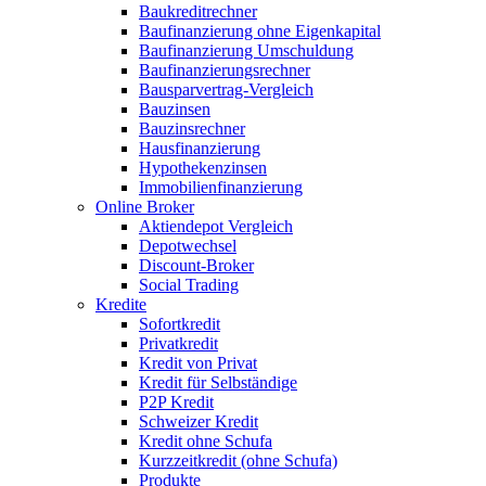
Baukreditrechner
Baufinanzierung ohne Eigenkapital
Baufinanzierung Umschuldung
Baufinanzierungsrechner
Bausparvertrag-Vergleich
Bauzinsen
Bauzinsrechner
Hausfinanzierung
Hypothekenzinsen
Immobilienfinanzierung
Online Broker
Aktiendepot Vergleich
Depotwechsel
Discount-Broker
Social Trading
Kredite
Sofortkredit
Privatkredit
Kredit von Privat
Kredit für Selbständige
P2P Kredit
Schweizer Kredit
Kredit ohne Schufa
Kurzzeitkredit (ohne Schufa)
Produkte