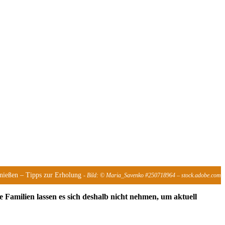
enießen – Tipps zur Erholung
- Bild: © Maria_Savenko #250718964 – stock.adobe.com
 Familien lassen es sich deshalb nicht nehmen, um aktuell