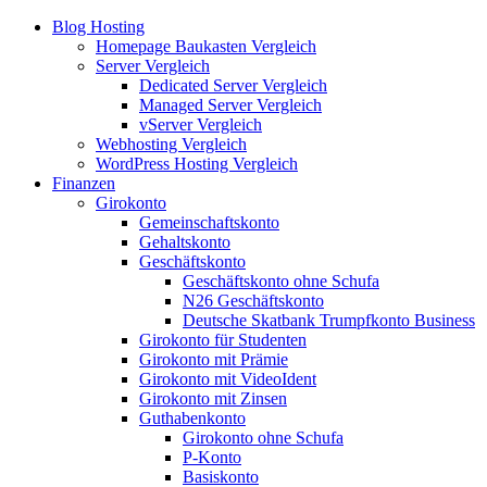
Blog Hosting
Homepage Baukasten Vergleich
Server Vergleich
Dedicated Server Vergleich
Managed Server Vergleich
vServer Vergleich
Webhosting Vergleich
WordPress Hosting Vergleich
Finanzen
Girokonto
Gemeinschaftskonto
Gehaltskonto
Geschäftskonto
Geschäftskonto ohne Schufa
N26 Geschäftskonto
Deutsche Skatbank Trumpfkonto Business
Girokonto für Studenten
Girokonto mit Prämie
Girokonto mit VideoIdent
Girokonto mit Zinsen
Guthabenkonto
Girokonto ohne Schufa
P-Konto
Basiskonto