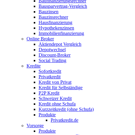
Baufinanzierungsrechner
Bausparvertrag-Vergleich
Bauzinsen
Bauzinsrechner
Hausfinanzierung
Hypothekenzinsen
Immobilienfinanzierung
Online Broker
Aktiendepot Vergleich
Depotwechsel
Discount-Broker
Social Trading
Kredite
Sofortkredit
Privatkredit
Kredit von Privat
Kredit für Selbständige
P2P Kredit
Schweizer Kredit
Kredit ohne Schufa
Kurzzeitkredit (ohne Schufa)
Produkte
Privatkredit.de
Vorsorge
Produkte