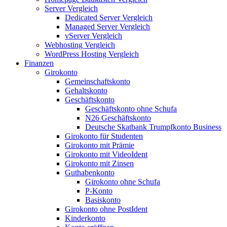
Server Vergleich
Dedicated Server Vergleich
Managed Server Vergleich
vServer Vergleich
Webhosting Vergleich
WordPress Hosting Vergleich
Finanzen
Girokonto
Gemeinschaftskonto
Gehaltskonto
Geschäftskonto
Geschäftskonto ohne Schufa
N26 Geschäftskonto
Deutsche Skatbank Trumpfkonto Business
Girokonto für Studenten
Girokonto mit Prämie
Girokonto mit VideoIdent
Girokonto mit Zinsen
Guthabenkonto
Girokonto ohne Schufa
P-Konto
Basiskonto
Girokonto ohne PostIdent
Kinderkonto