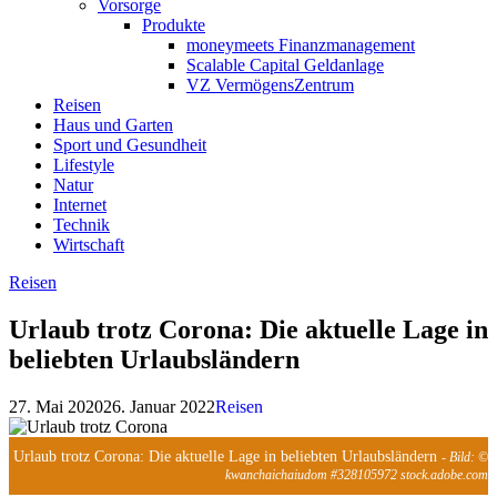
Vorsorge
Produkte
moneymeets Finanzmanagement
Scalable Capital Geldanlage
VZ VermögensZentrum
Reisen
Haus und Garten
Sport und Gesundheit
Lifestyle
Natur
Internet
Technik
Wirtschaft
Reisen
Urlaub trotz Corona: Die aktuelle Lage in
beliebten Urlaubsländern
27. Mai 2020
26. Januar 2022
Reisen
Urlaub trotz Corona: Die aktuelle Lage in beliebten Urlaubsländern
- Bild: ©
kwanchaichaiudom #328105972 stock.adobe.com