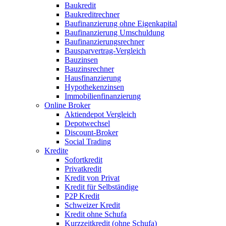
Baukredit
Baukreditrechner
Baufinanzierung ohne Eigenkapital
Baufinanzierung Umschuldung
Baufinanzierungsrechner
Bausparvertrag-Vergleich
Bauzinsen
Bauzinsrechner
Hausfinanzierung
Hypothekenzinsen
Immobilienfinanzierung
Online Broker
Aktiendepot Vergleich
Depotwechsel
Discount-Broker
Social Trading
Kredite
Sofortkredit
Privatkredit
Kredit von Privat
Kredit für Selbständige
P2P Kredit
Schweizer Kredit
Kredit ohne Schufa
Kurzzeitkredit (ohne Schufa)