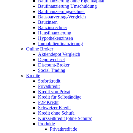
Baufinanzierung ohne Eigenkapital
Baufinanzierung Umschuldung
Baufinanzierungsrechner
Bausparvertrag-Vergleich
Bauzinsen
Bauzinsrechner
Hausfinanzierung
Hypothekenzinsen
Immobilienfinanzierung
Online Broker
Aktiendepot Vergleich
Depotwechsel
Discount-Broker
Social Trading
Kredite
Sofortkredit
Privatkredit
Kredit von Privat
Kredit für Selbständige
P2P Kredit
Schweizer Kredit
Kredit ohne Schufa
Kurzzeitkredit (ohne Schufa)
Produkte
Privatkredit.de