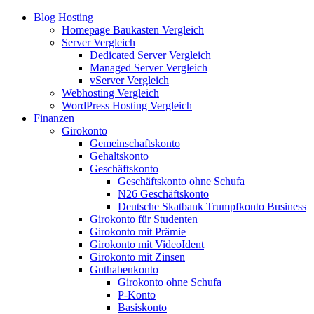
Blog Hosting
Homepage Baukasten Vergleich
Server Vergleich
Dedicated Server Vergleich
Managed Server Vergleich
vServer Vergleich
Webhosting Vergleich
WordPress Hosting Vergleich
Finanzen
Girokonto
Gemeinschaftskonto
Gehaltskonto
Geschäftskonto
Geschäftskonto ohne Schufa
N26 Geschäftskonto
Deutsche Skatbank Trumpfkonto Business
Girokonto für Studenten
Girokonto mit Prämie
Girokonto mit VideoIdent
Girokonto mit Zinsen
Guthabenkonto
Girokonto ohne Schufa
P-Konto
Basiskonto