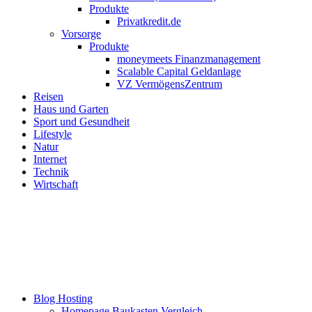
Produkte
Privatkredit.de
Vorsorge
Produkte
moneymeets Finanzmanagement
Scalable Capital Geldanlage
VZ VermögensZentrum
Reisen
Haus und Garten
Sport und Gesundheit
Lifestyle
Natur
Internet
Technik
Wirtschaft
Blog Hosting
Homepage Baukasten Vergleich