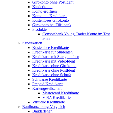
Girokonto ohne PostIdent
Kinderkonto
Konto eröffnen
Konto mit Kreditkarte
Kostenloses Girokonto
Girokonto bei Filialbank
Produkte
Consorsbank Young Trader Konto im Test
2022
Kreditkarten
Kostenlose Kreditkarte
Kreditkarte für Studenten
Kreditkarte mit Startguthaben
Kreditkarte mit VideoIdent
Kreditkarte ohne Girokonto
Kreditkarte ohne PostIdent
Kreditkarte ohne Schufa
Schwarze Kreditkarte
Prepaid Kreditkarte
Kartengesellschaft
Mastercard Kreditkarte
VISA Kreditkarte
Virtuelle Kreditkarte
Baufinanzierung-Vergleich
Baudarlehen