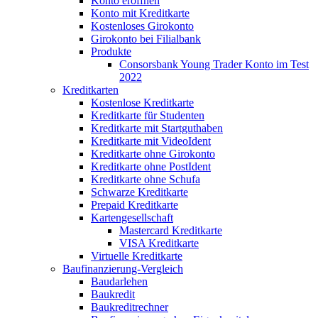
Konto eröffnen
Konto mit Kreditkarte
Kostenloses Girokonto
Girokonto bei Filialbank
Produkte
Consorsbank Young Trader Konto im Test
2022
Kreditkarten
Kostenlose Kreditkarte
Kreditkarte für Studenten
Kreditkarte mit Startguthaben
Kreditkarte mit VideoIdent
Kreditkarte ohne Girokonto
Kreditkarte ohne PostIdent
Kreditkarte ohne Schufa
Schwarze Kreditkarte
Prepaid Kreditkarte
Kartengesellschaft
Mastercard Kreditkarte
VISA Kreditkarte
Virtuelle Kreditkarte
Baufinanzierung-Vergleich
Baudarlehen
Baukredit
Baukreditrechner