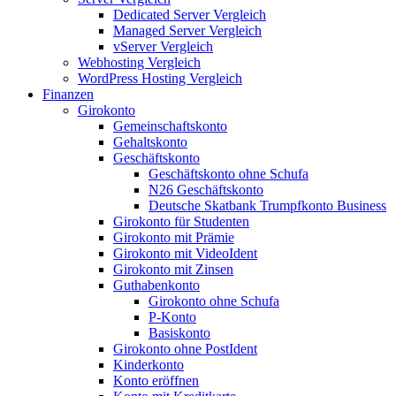
Dedicated Server Vergleich
Managed Server Vergleich
vServer Vergleich
Webhosting Vergleich
WordPress Hosting Vergleich
Finanzen
Girokonto
Gemeinschaftskonto
Gehaltskonto
Geschäftskonto
Geschäftskonto ohne Schufa
N26 Geschäftskonto
Deutsche Skatbank Trumpfkonto Business
Girokonto für Studenten
Girokonto mit Prämie
Girokonto mit VideoIdent
Girokonto mit Zinsen
Guthabenkonto
Girokonto ohne Schufa
P-Konto
Basiskonto
Girokonto ohne PostIdent
Kinderkonto
Konto eröffnen