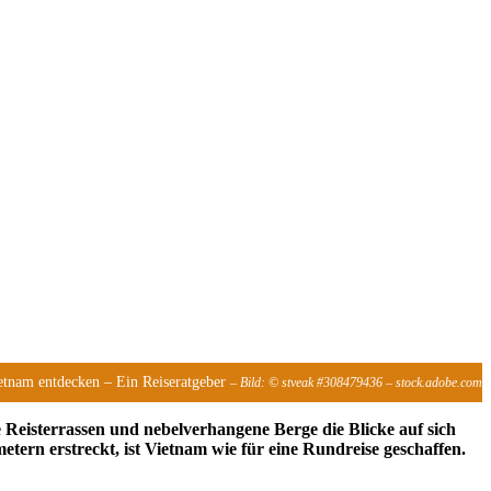
etnam entdecken – Ein Reiseratgeber
– Bild: © stveak #308479436 – stock.adobe.com
 Reisterrassen und nebelverhangene Berge die Blicke auf sich
ern erstreckt, ist Vietnam wie für eine Rundreise geschaffen.