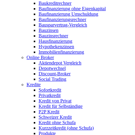
Baukreditrechner
Baufinanzierung ohne Eigenkapital
Baufinanzierung Umschuldung
Baufinanzierungsrechner
Bausparvertrag-Vergleich
Bauzinsen
Bauzinsrechner
Hausfinanzierung
Hypothekenzinsen
Immobilienfinanzierung
Online Broker
Aktiendepot Vergleich
Depotwechsel
Discount-Broker
Social Trading
Kredite
Sofortkredit
Privatkredit
Kredit von Privat
Kredit für Selbständige
P2P Kredit
Schweizer Kredit
Kredit ohne Schufa
Kurzzeitkredit (ohne Schufa)
Produkte