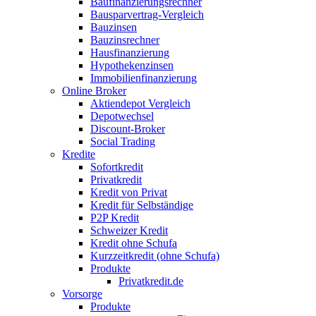
Baufinanzierungsrechner
Bausparvertrag-Vergleich
Bauzinsen
Bauzinsrechner
Hausfinanzierung
Hypothekenzinsen
Immobilienfinanzierung
Online Broker
Aktiendepot Vergleich
Depotwechsel
Discount-Broker
Social Trading
Kredite
Sofortkredit
Privatkredit
Kredit von Privat
Kredit für Selbständige
P2P Kredit
Schweizer Kredit
Kredit ohne Schufa
Kurzzeitkredit (ohne Schufa)
Produkte
Privatkredit.de
Vorsorge
Produkte