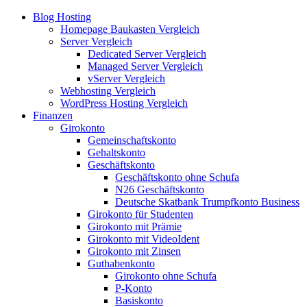
Blog Hosting
Homepage Baukasten Vergleich
Server Vergleich
Dedicated Server Vergleich
Managed Server Vergleich
vServer Vergleich
Webhosting Vergleich
WordPress Hosting Vergleich
Finanzen
Girokonto
Gemeinschaftskonto
Gehaltskonto
Geschäftskonto
Geschäftskonto ohne Schufa
N26 Geschäftskonto
Deutsche Skatbank Trumpfkonto Business
Girokonto für Studenten
Girokonto mit Prämie
Girokonto mit VideoIdent
Girokonto mit Zinsen
Guthabenkonto
Girokonto ohne Schufa
P-Konto
Basiskonto