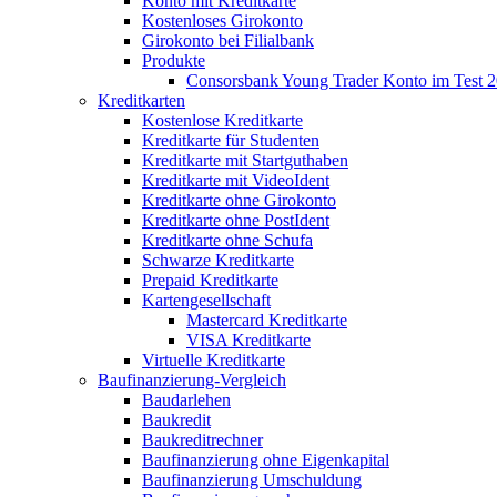
Konto mit Kreditkarte
Kostenloses Girokonto
Girokonto bei Filialbank
Produkte
Consorsbank Young Trader Konto im Test 
Kreditkarten
Kostenlose Kreditkarte
Kreditkarte für Studenten
Kreditkarte mit Startguthaben
Kreditkarte mit VideoIdent
Kreditkarte ohne Girokonto
Kreditkarte ohne PostIdent
Kreditkarte ohne Schufa
Schwarze Kreditkarte
Prepaid Kreditkarte
Kartengesellschaft
Mastercard Kreditkarte
VISA Kreditkarte
Virtuelle Kreditkarte
Baufinanzierung-Vergleich
Baudarlehen
Baukredit
Baukreditrechner
Baufinanzierung ohne Eigenkapital
Baufinanzierung Umschuldung