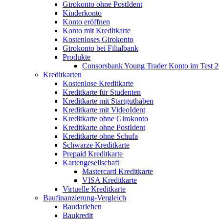
Girokonto ohne PostIdent
Kinderkonto
Konto eröffnen
Konto mit Kreditkarte
Kostenloses Girokonto
Girokonto bei Filialbank
Produkte
Consorsbank Young Trader Konto im Test 
Kreditkarten
Kostenlose Kreditkarte
Kreditkarte für Studenten
Kreditkarte mit Startguthaben
Kreditkarte mit VideoIdent
Kreditkarte ohne Girokonto
Kreditkarte ohne PostIdent
Kreditkarte ohne Schufa
Schwarze Kreditkarte
Prepaid Kreditkarte
Kartengesellschaft
Mastercard Kreditkarte
VISA Kreditkarte
Virtuelle Kreditkarte
Baufinanzierung-Vergleich
Baudarlehen
Baukredit