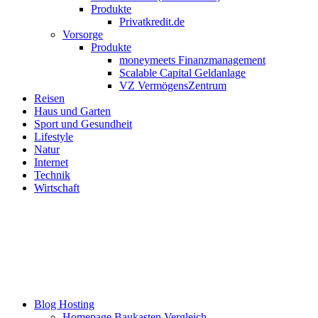
Produkte
Privatkredit.de
Vorsorge
Produkte
moneymeets Finanzmanagement
Scalable Capital Geldanlage
VZ VermögensZentrum
Reisen
Haus und Garten
Sport und Gesundheit
Lifestyle
Natur
Internet
Technik
Wirtschaft
Blog Hosting
Homepage Baukasten Vergleich