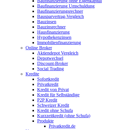
Baufinanzierung ohne Eigenkapital
Baufinanzierung Umschuldung
Baufinanzierungsrechner
Bausparvertrag-Vergleich
Bauzinsen
Bauzinsrechner
Hausfinanzierung
Hypothekenzinsen
Immobilienfinanzierung
Online Broker
Aktiendepot Vergleich
Depotwechsel
Discount-Broker
Social Trading
Kredite
Sofortkredit
Privatkredit
Kredit von Privat
Kredit für Selbständige
P2P Kredit
Schweizer Kredit
Kredit ohne Schufa
Kurzzeitkredit (ohne Schufa)
Produkte
Privatkredit.de