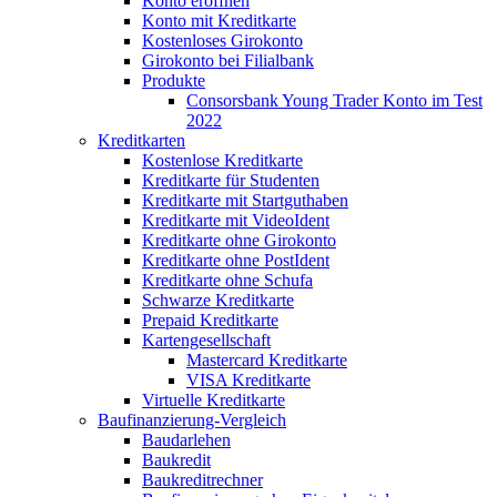
Konto eröffnen
Konto mit Kreditkarte
Kostenloses Girokonto
Girokonto bei Filialbank
Produkte
Consorsbank Young Trader Konto im Test
2022
Kreditkarten
Kostenlose Kreditkarte
Kreditkarte für Studenten
Kreditkarte mit Startguthaben
Kreditkarte mit VideoIdent
Kreditkarte ohne Girokonto
Kreditkarte ohne PostIdent
Kreditkarte ohne Schufa
Schwarze Kreditkarte
Prepaid Kreditkarte
Kartengesellschaft
Mastercard Kreditkarte
VISA Kreditkarte
Virtuelle Kreditkarte
Baufinanzierung-Vergleich
Baudarlehen
Baukredit
Baukreditrechner