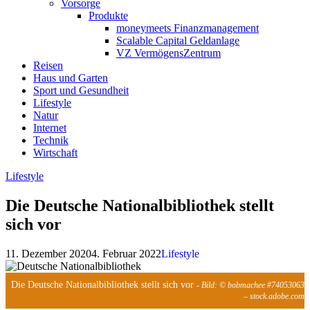
Vorsorge
Produkte
moneymeets Finanzmanagement
Scalable Capital Geldanlage
VZ VermögensZentrum
Reisen
Haus und Garten
Sport und Gesundheit
Lifestyle
Natur
Internet
Technik
Wirtschaft
Lifestyle
Die Deutsche Nationalbibliothek stellt
sich vor
11. Dezember 2020
4. Februar 2022
Lifestyle
Die Deutsche Nationalbibliothek stellt sich vor
- Bild: © bobmachee #74053063
– stock.adobe.com