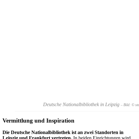
Deutsche Nationalbibliothek in Leipzig
– Bild: © s
Vermittlung und Inspiration
Die Deutsche Nationalbibliothek ist an zwei Standorten in
Leipzig und Frankfurt vertreten.
In beiden Einrichtungen wird