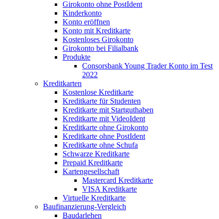
Girokonto ohne PostIdent
Kinderkonto
Konto eröffnen
Konto mit Kreditkarte
Kostenloses Girokonto
Girokonto bei Filialbank
Produkte
Consorsbank Young Trader Konto im Test
2022
Kreditkarten
Kostenlose Kreditkarte
Kreditkarte für Studenten
Kreditkarte mit Startguthaben
Kreditkarte mit VideoIdent
Kreditkarte ohne Girokonto
Kreditkarte ohne PostIdent
Kreditkarte ohne Schufa
Schwarze Kreditkarte
Prepaid Kreditkarte
Kartengesellschaft
Mastercard Kreditkarte
VISA Kreditkarte
Virtuelle Kreditkarte
Baufinanzierung-Vergleich
Baudarlehen