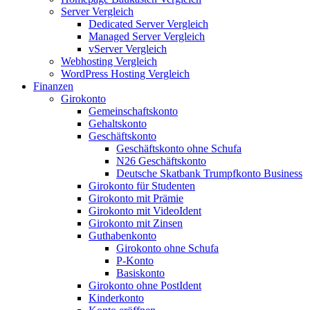
Server Vergleich
Dedicated Server Vergleich
Managed Server Vergleich
vServer Vergleich
Webhosting Vergleich
WordPress Hosting Vergleich
Finanzen
Girokonto
Gemeinschaftskonto
Gehaltskonto
Geschäftskonto
Geschäftskonto ohne Schufa
N26 Geschäftskonto
Deutsche Skatbank Trumpfkonto Business
Girokonto für Studenten
Girokonto mit Prämie
Girokonto mit VideoIdent
Girokonto mit Zinsen
Guthabenkonto
Girokonto ohne Schufa
P-Konto
Basiskonto
Girokonto ohne PostIdent
Kinderkonto