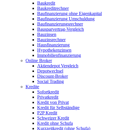
Baukredit
Baukreditrechner
Baufinanzierung ohne Eigenkapital
Baufinanzierung Umschuldung
Baufinanzierungsrechner
Bausparvertrag-Vergleich
Bauzinsen
Bauzinsrechner
Hausfinanzierung
Hypothekenzinsen
Immobilienfinanzierung
Online Broker
Aktiendepot Vergleich
Depotwechsel
Discount-Broker
Social Trading
Kredite
Sofortkredit
Privatkredit
Kredit von Privat
Kredit für Selbständige
P2P Kredit
Schweizer Kredit
Kredit ohne Schufa
Kurzzeitkredit (ohne Schufa)