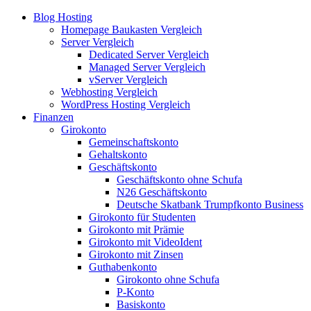
Blog Hosting
Homepage Baukasten Vergleich
Server Vergleich
Dedicated Server Vergleich
Managed Server Vergleich
vServer Vergleich
Webhosting Vergleich
WordPress Hosting Vergleich
Finanzen
Girokonto
Gemeinschaftskonto
Gehaltskonto
Geschäftskonto
Geschäftskonto ohne Schufa
N26 Geschäftskonto
Deutsche Skatbank Trumpfkonto Business
Girokonto für Studenten
Girokonto mit Prämie
Girokonto mit VideoIdent
Girokonto mit Zinsen
Guthabenkonto
Girokonto ohne Schufa
P-Konto
Basiskonto