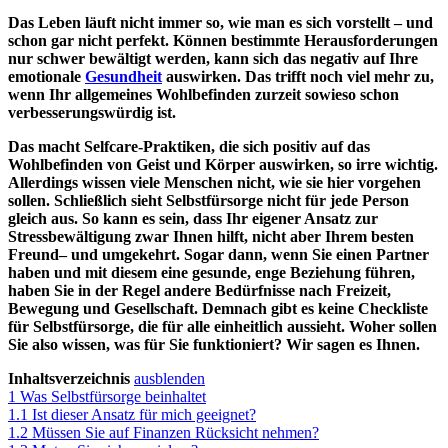
Das Leben läuft nicht immer so, wie man es sich vorstellt – und
schon gar nicht perfekt. Können bestimmte Herausforderungen
nur schwer bewältigt werden, kann sich das negativ auf Ihre
emotionale
Gesundheit
auswirken. Das trifft noch viel mehr zu,
wenn Ihr allgemeines Wohlbefinden zurzeit sowieso schon
verbesserungswürdig ist.
Das macht Selfcare-Praktiken, die sich positiv auf das
Wohlbefinden von Geist und Körper auswirken, so irre wichtig.
Allerdings wissen viele Menschen nicht, wie sie hier vorgehen
sollen. Schließlich sieht Selbstfürsorge nicht für jede Person
gleich aus. So kann es sein, dass Ihr eigener Ansatz zur
Stressbewältigung zwar Ihnen hilft, nicht aber Ihrem besten
Freund– und umgekehrt. Sogar dann, wenn Sie einen Partner
haben und mit diesem eine gesunde, enge Beziehung führen,
haben Sie in der Regel andere Bedürfnisse nach Freizeit,
Bewegung und Gesellschaft. Demnach gibt es keine Checkliste
für Selbstfürsorge, die für alle einheitlich aussieht. Woher sollen
Sie also wissen, was für Sie funktioniert? Wir sagen es Ihnen.
Inhaltsverzeichnis
ausblenden
1
Was Selbstfürsorge beinhaltet
1.1
Ist dieser Ansatz für mich geeignet?
1.2
Müssen Sie auf Finanzen Rücksicht nehmen?