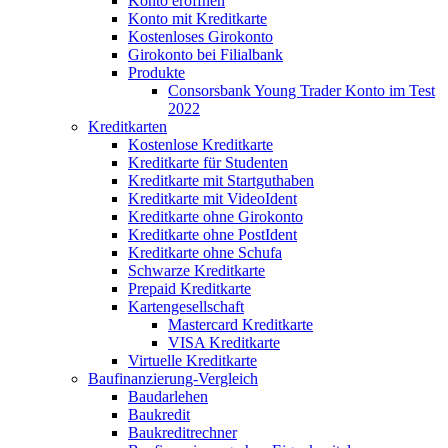
Konto eröffnen
Konto mit Kreditkarte
Kostenloses Girokonto
Girokonto bei Filialbank
Produkte
Consorsbank Young Trader Konto im Test
2022
Kreditkarten
Kostenlose Kreditkarte
Kreditkarte für Studenten
Kreditkarte mit Startguthaben
Kreditkarte mit VideoIdent
Kreditkarte ohne Girokonto
Kreditkarte ohne PostIdent
Kreditkarte ohne Schufa
Schwarze Kreditkarte
Prepaid Kreditkarte
Kartengesellschaft
Mastercard Kreditkarte
VISA Kreditkarte
Virtuelle Kreditkarte
Baufinanzierung-Vergleich
Baudarlehen
Baukredit
Baukreditrechner