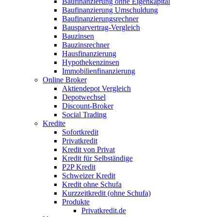
Baufinanzierung ohne Eigenkapital
Baufinanzierung Umschuldung
Baufinanzierungsrechner
Bausparvertrag-Vergleich
Bauzinsen
Bauzinsrechner
Hausfinanzierung
Hypothekenzinsen
Immobilienfinanzierung
Online Broker
Aktiendepot Vergleich
Depotwechsel
Discount-Broker
Social Trading
Kredite
Sofortkredit
Privatkredit
Kredit von Privat
Kredit für Selbständige
P2P Kredit
Schweizer Kredit
Kredit ohne Schufa
Kurzzeitkredit (ohne Schufa)
Produkte
Privatkredit.de