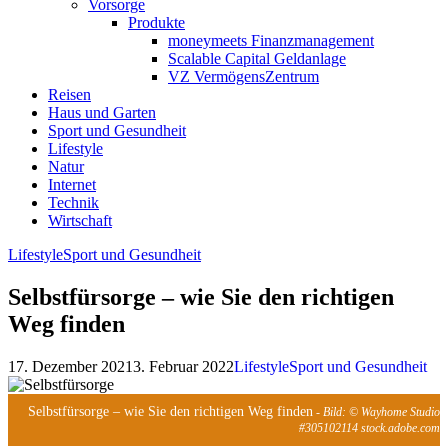
Vorsorge
Produkte
moneymeets Finanzmanagement
Scalable Capital Geldanlage
VZ VermögensZentrum
Reisen
Haus und Garten
Sport und Gesundheit
Lifestyle
Natur
Internet
Technik
Wirtschaft
Lifestyle
Sport und Gesundheit
Selbstfürsorge – wie Sie den richtigen
Weg finden
17. Dezember 2021
3. Februar 2022
Lifestyle
Sport und Gesundheit
Selbstfürsorge – wie Sie den richtigen Weg finden
- Bild: © Wayhome Studio
#305102114 stock.adobe.com