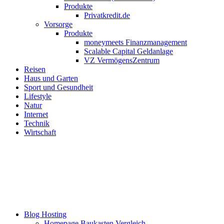
Produkte
Privatkredit.de
Vorsorge
Produkte
moneymeets Finanzmanagement
Scalable Capital Geldanlage
VZ VermögensZentrum
Reisen
Haus und Garten
Sport und Gesundheit
Lifestyle
Natur
Internet
Technik
Wirtschaft
Blog Hosting
Homepage Baukasten Vergleich