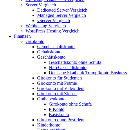
Server Vergleich
Dedicated Server Vergleich
Managed Server Vergleich
vServer Vergleich
Webhosting Vergleich
WordPress Hosting Vergleich
Finanzen
Girokonto
Gemeinschaftskonto
Gehaltskonto
Geschäftskonto
Geschäftskonto ohne Schufa
N26 Geschäftskonto
Deutsche Skatbank Trumpfkonto Business
Girokonto für Studenten
Girokonto mit Prämie
Girokonto mit VideoIdent
Girokonto mit Zinsen
Guthabenkonto
Girokonto ohne Schufa
P-Konto
Basiskonto
Girokonto ohne PostIdent
Kinderkonto