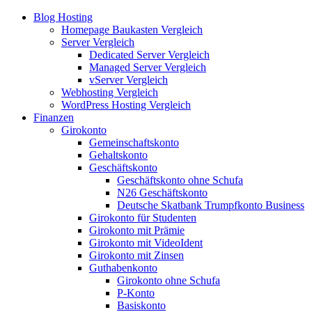
Blog Hosting
Homepage Baukasten Vergleich
Server Vergleich
Dedicated Server Vergleich
Managed Server Vergleich
vServer Vergleich
Webhosting Vergleich
WordPress Hosting Vergleich
Finanzen
Girokonto
Gemeinschaftskonto
Gehaltskonto
Geschäftskonto
Geschäftskonto ohne Schufa
N26 Geschäftskonto
Deutsche Skatbank Trumpfkonto Business
Girokonto für Studenten
Girokonto mit Prämie
Girokonto mit VideoIdent
Girokonto mit Zinsen
Guthabenkonto
Girokonto ohne Schufa
P-Konto
Basiskonto