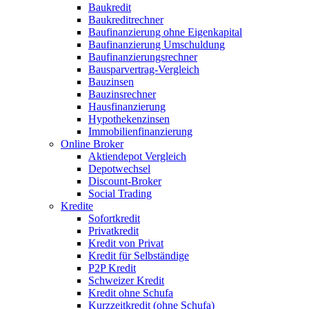
Baukredit
Baukreditrechner
Baufinanzierung ohne Eigenkapital
Baufinanzierung Umschuldung
Baufinanzierungsrechner
Bausparvertrag-Vergleich
Bauzinsen
Bauzinsrechner
Hausfinanzierung
Hypothekenzinsen
Immobilienfinanzierung
Online Broker
Aktiendepot Vergleich
Depotwechsel
Discount-Broker
Social Trading
Kredite
Sofortkredit
Privatkredit
Kredit von Privat
Kredit für Selbständige
P2P Kredit
Schweizer Kredit
Kredit ohne Schufa
Kurzzeitkredit (ohne Schufa)