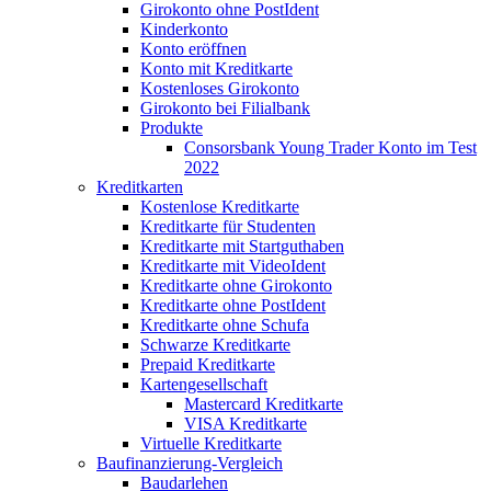
Girokonto ohne PostIdent
Kinderkonto
Konto eröffnen
Konto mit Kreditkarte
Kostenloses Girokonto
Girokonto bei Filialbank
Produkte
Consorsbank Young Trader Konto im Test
2022
Kreditkarten
Kostenlose Kreditkarte
Kreditkarte für Studenten
Kreditkarte mit Startguthaben
Kreditkarte mit VideoIdent
Kreditkarte ohne Girokonto
Kreditkarte ohne PostIdent
Kreditkarte ohne Schufa
Schwarze Kreditkarte
Prepaid Kreditkarte
Kartengesellschaft
Mastercard Kreditkarte
VISA Kreditkarte
Virtuelle Kreditkarte
Baufinanzierung-Vergleich
Baudarlehen