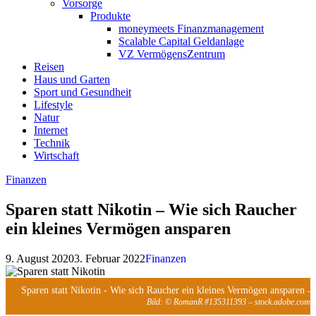
Vorsorge
Produkte
moneymeets Finanzmanagement
Scalable Capital Geldanlage
VZ VermögensZentrum
Reisen
Haus und Garten
Sport und Gesundheit
Lifestyle
Natur
Internet
Technik
Wirtschaft
Finanzen
Sparen statt Nikotin – Wie sich Raucher
ein kleines Vermögen ansparen
9. August 2020
3. Februar 2022
Finanzen
Sparen statt Nikotin - Wie sich Raucher ein kleines Vermögen ansparen
-
Bild: © RomanR #135311393 – stock.adobe.com