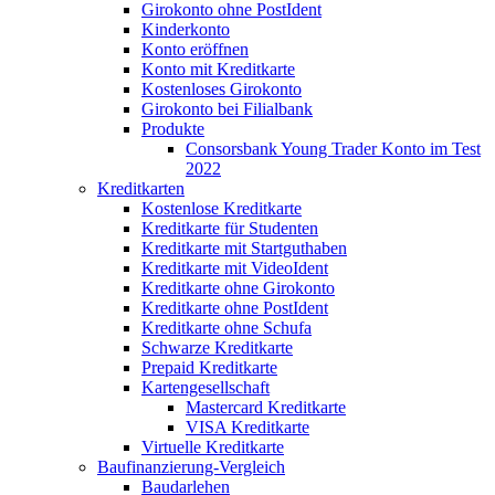
Girokonto ohne PostIdent
Kinderkonto
Konto eröffnen
Konto mit Kreditkarte
Kostenloses Girokonto
Girokonto bei Filialbank
Produkte
Consorsbank Young Trader Konto im Test
2022
Kreditkarten
Kostenlose Kreditkarte
Kreditkarte für Studenten
Kreditkarte mit Startguthaben
Kreditkarte mit VideoIdent
Kreditkarte ohne Girokonto
Kreditkarte ohne PostIdent
Kreditkarte ohne Schufa
Schwarze Kreditkarte
Prepaid Kreditkarte
Kartengesellschaft
Mastercard Kreditkarte
VISA Kreditkarte
Virtuelle Kreditkarte
Baufinanzierung-Vergleich
Baudarlehen