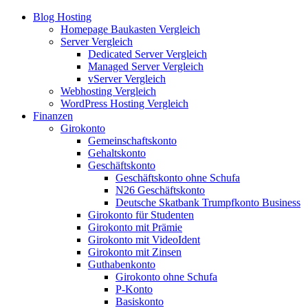
Blog Hosting
Homepage Baukasten Vergleich
Server Vergleich
Dedicated Server Vergleich
Managed Server Vergleich
vServer Vergleich
Webhosting Vergleich
WordPress Hosting Vergleich
Finanzen
Girokonto
Gemeinschaftskonto
Gehaltskonto
Geschäftskonto
Geschäftskonto ohne Schufa
N26 Geschäftskonto
Deutsche Skatbank Trumpfkonto Business
Girokonto für Studenten
Girokonto mit Prämie
Girokonto mit VideoIdent
Girokonto mit Zinsen
Guthabenkonto
Girokonto ohne Schufa
P-Konto
Basiskonto