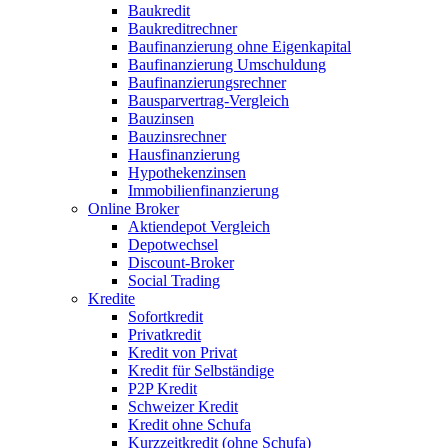
Baukredit
Baukreditrechner
Baufinanzierung ohne Eigenkapital
Baufinanzierung Umschuldung
Baufinanzierungsrechner
Bausparvertrag-Vergleich
Bauzinsen
Bauzinsrechner
Hausfinanzierung
Hypothekenzinsen
Immobilienfinanzierung
Online Broker
Aktiendepot Vergleich
Depotwechsel
Discount-Broker
Social Trading
Kredite
Sofortkredit
Privatkredit
Kredit von Privat
Kredit für Selbständige
P2P Kredit
Schweizer Kredit
Kredit ohne Schufa
Kurzzeitkredit (ohne Schufa)