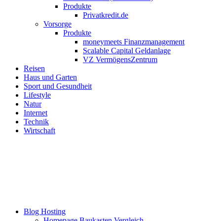
Produkte
Privatkredit.de
Vorsorge
Produkte
moneymeets Finanzmanagement
Scalable Capital Geldanlage
VZ VermögensZentrum
Reisen
Haus und Garten
Sport und Gesundheit
Lifestyle
Natur
Internet
Technik
Wirtschaft
Blog Hosting
Homepage Baukasten Vergleich