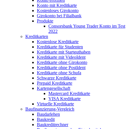
Konto eröffnen
Konto mit Kreditkarte
Kostenloses Girokonto
Girokonto bei Filialbank
Produkte
Consorsbank Young Trader Konto im Test
2022
Kreditkarten
Kostenlose Kreditkarte
Kreditkarte für Studenten
Kreditkarte mit Startguthaben
Kreditkarte mit VideoIdent
Kreditkarte ohne Girokonto
Kreditkarte ohne PostIdent
Kreditkarte ohne Schufa
Schwarze Kreditkarte
Prepaid Kreditkarte
Kartengesellschaft
Mastercard Kreditkarte
VISA Kreditkarte
Virtuelle Kreditkarte
Baufinanzierung-Vergleich
Baudarlehen
Baukredit
Baukreditrechner