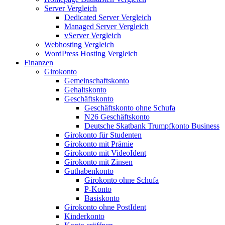
Server Vergleich
Dedicated Server Vergleich
Managed Server Vergleich
vServer Vergleich
Webhosting Vergleich
WordPress Hosting Vergleich
Finanzen
Girokonto
Gemeinschaftskonto
Gehaltskonto
Geschäftskonto
Geschäftskonto ohne Schufa
N26 Geschäftskonto
Deutsche Skatbank Trumpfkonto Business
Girokonto für Studenten
Girokonto mit Prämie
Girokonto mit VideoIdent
Girokonto mit Zinsen
Guthabenkonto
Girokonto ohne Schufa
P-Konto
Basiskonto
Girokonto ohne PostIdent
Kinderkonto