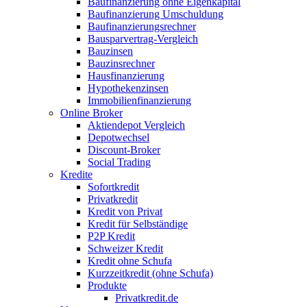
Baufinanzierung ohne Eigenkapital
Baufinanzierung Umschuldung
Baufinanzierungsrechner
Bausparvertrag-Vergleich
Bauzinsen
Bauzinsrechner
Hausfinanzierung
Hypothekenzinsen
Immobilienfinanzierung
Online Broker
Aktiendepot Vergleich
Depotwechsel
Discount-Broker
Social Trading
Kredite
Sofortkredit
Privatkredit
Kredit von Privat
Kredit für Selbständige
P2P Kredit
Schweizer Kredit
Kredit ohne Schufa
Kurzzeitkredit (ohne Schufa)
Produkte
Privatkredit.de