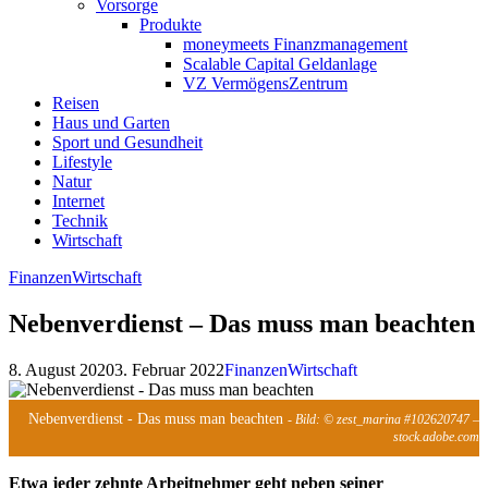
Vorsorge
Produkte
moneymeets Finanzmanagement
Scalable Capital Geldanlage
VZ VermögensZentrum
Reisen
Haus und Garten
Sport und Gesundheit
Lifestyle
Natur
Internet
Technik
Wirtschaft
Finanzen
Wirtschaft
Nebenverdienst – Das muss man beachten
8. August 2020
3. Februar 2022
Finanzen
Wirtschaft
Nebenverdienst - Das muss man beachten
- Bild: © zest_marina #102620747 –
stock.adobe.com
Etwa jeder zehnte Arbeitnehmer geht neben seiner