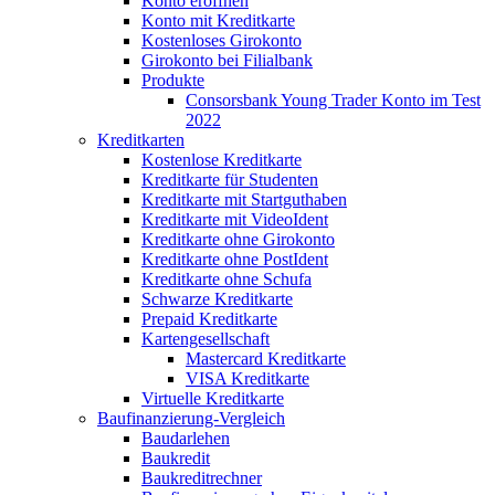
Konto eröffnen
Konto mit Kreditkarte
Kostenloses Girokonto
Girokonto bei Filialbank
Produkte
Consorsbank Young Trader Konto im Test
2022
Kreditkarten
Kostenlose Kreditkarte
Kreditkarte für Studenten
Kreditkarte mit Startguthaben
Kreditkarte mit VideoIdent
Kreditkarte ohne Girokonto
Kreditkarte ohne PostIdent
Kreditkarte ohne Schufa
Schwarze Kreditkarte
Prepaid Kreditkarte
Kartengesellschaft
Mastercard Kreditkarte
VISA Kreditkarte
Virtuelle Kreditkarte
Baufinanzierung-Vergleich
Baudarlehen
Baukredit
Baukreditrechner