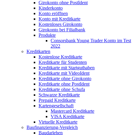
Girokonto ohne PostIdent
Kinderkonto
Konto eröffnen
Konto mit Kreditkarte
Kostenloses Girokonto
Girokonto bei Filialbank
Produkte
Consorsbank Young Trader Konto im Test
2022
Kreditkarten
Kostenlose Kreditkarte
Kreditkarte für Studenten
Kreditkarte mit Startguthaben
Kreditkarte mit VideoIdent
Kreditkarte ohne Girokonto
Kreditkarte ohne PostIdent
Kreditkarte ohne Schufa
Schwarze Kreditkarte
Prepaid Kreditkarte
Kartengesellschaft
Mastercard Kreditkarte
VISA Kreditkarte
Virtuelle Kreditkarte
Baufinanzierung-Vergleich
Baudarlehen