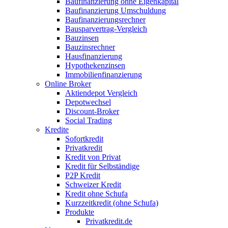
Baufinanzierung ohne Eigenkapital
Baufinanzierung Umschuldung
Baufinanzierungsrechner
Bausparvertrag-Vergleich
Bauzinsen
Bauzinsrechner
Hausfinanzierung
Hypothekenzinsen
Immobilienfinanzierung
Online Broker
Aktiendepot Vergleich
Depotwechsel
Discount-Broker
Social Trading
Kredite
Sofortkredit
Privatkredit
Kredit von Privat
Kredit für Selbständige
P2P Kredit
Schweizer Kredit
Kredit ohne Schufa
Kurzzeitkredit (ohne Schufa)
Produkte
Privatkredit.de