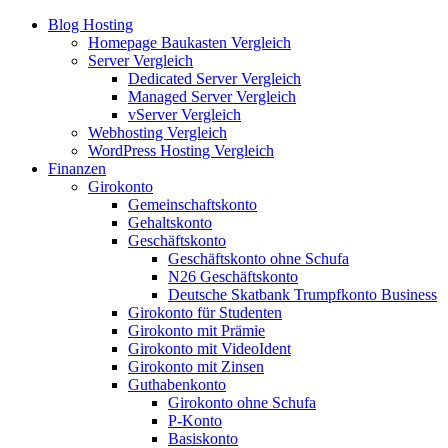
Blog Hosting
Homepage Baukasten Vergleich
Server Vergleich
Dedicated Server Vergleich
Managed Server Vergleich
vServer Vergleich
Webhosting Vergleich
WordPress Hosting Vergleich
Finanzen
Girokonto
Gemeinschaftskonto
Gehaltskonto
Geschäftskonto
Geschäftskonto ohne Schufa
N26 Geschäftskonto
Deutsche Skatbank Trumpfkonto Business
Girokonto für Studenten
Girokonto mit Prämie
Girokonto mit VideoIdent
Girokonto mit Zinsen
Guthabenkonto
Girokonto ohne Schufa
P-Konto
Basiskonto