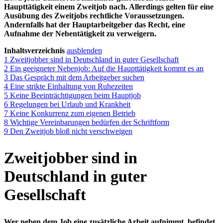
Haupttätigkeit einem Zweitjob nach. Allerdings gelten für eine
Ausübung des Zweitjobs rechtliche Voraussetzungen.
Andernfalls hat der Hauptarbeitgeber das Recht, eine
Aufnahme der Nebentätigkeit zu verweigern.
Inhaltsverzeichnis
ausblenden
1
Zweitjobber sind in Deutschland in guter Gesellschaft
2
Ein geeigneter Nebenjob: Auf die Haupttätigkeit kommt es an
3
Das Gespräch mit dem Arbeitgeber suchen
4
Eine strikte Einhaltung von Ruhezeiten
5
Keine Beeinträchtigungen beim Hauptjob
6
Regelungen bei Urlaub und Krankheit
7
Keine Konkurrenz zum eigenen Betrieb
8
Wichtige Vereinbarungen bedürfen der Schriftform
9
Den Zweitjob bloß nicht verschweigen
Zweitjobber sind in
Deutschland in guter
Gesellschaft
Wer neben dem Job eine zusätzliche Arbeit aufnimmt, befindet