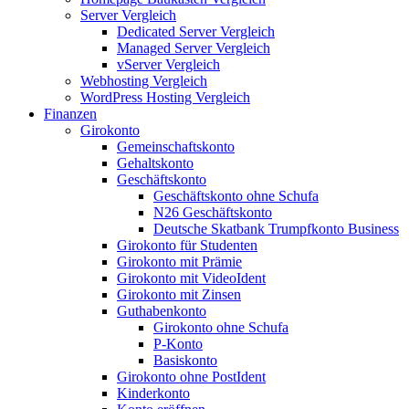
Server Vergleich
Dedicated Server Vergleich
Managed Server Vergleich
vServer Vergleich
Webhosting Vergleich
WordPress Hosting Vergleich
Finanzen
Girokonto
Gemeinschaftskonto
Gehaltskonto
Geschäftskonto
Geschäftskonto ohne Schufa
N26 Geschäftskonto
Deutsche Skatbank Trumpfkonto Business
Girokonto für Studenten
Girokonto mit Prämie
Girokonto mit VideoIdent
Girokonto mit Zinsen
Guthabenkonto
Girokonto ohne Schufa
P-Konto
Basiskonto
Girokonto ohne PostIdent
Kinderkonto