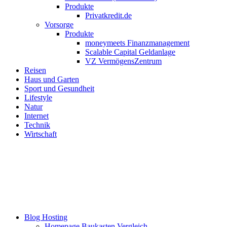
Produkte
Privatkredit.de
Vorsorge
Produkte
moneymeets Finanzmanagement
Scalable Capital Geldanlage
VZ VermögensZentrum
Reisen
Haus und Garten
Sport und Gesundheit
Lifestyle
Natur
Internet
Technik
Wirtschaft
Blog Hosting
Homepage Baukasten Vergleich