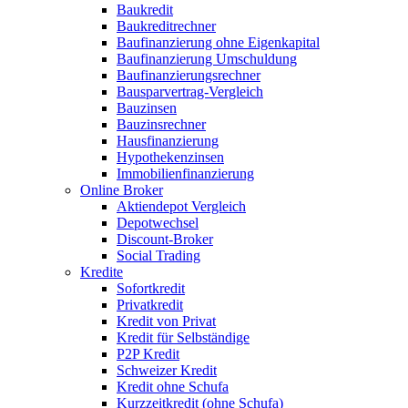
Baukredit
Baukreditrechner
Baufinanzierung ohne Eigenkapital
Baufinanzierung Umschuldung
Baufinanzierungsrechner
Bausparvertrag-Vergleich
Bauzinsen
Bauzinsrechner
Hausfinanzierung
Hypothekenzinsen
Immobilienfinanzierung
Online Broker
Aktiendepot Vergleich
Depotwechsel
Discount-Broker
Social Trading
Kredite
Sofortkredit
Privatkredit
Kredit von Privat
Kredit für Selbständige
P2P Kredit
Schweizer Kredit
Kredit ohne Schufa
Kurzzeitkredit (ohne Schufa)