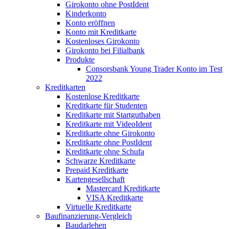
Girokonto ohne PostIdent
Kinderkonto
Konto eröffnen
Konto mit Kreditkarte
Kostenloses Girokonto
Girokonto bei Filialbank
Produkte
Consorsbank Young Trader Konto im Test
2022
Kreditkarten
Kostenlose Kreditkarte
Kreditkarte für Studenten
Kreditkarte mit Startguthaben
Kreditkarte mit VideoIdent
Kreditkarte ohne Girokonto
Kreditkarte ohne PostIdent
Kreditkarte ohne Schufa
Schwarze Kreditkarte
Prepaid Kreditkarte
Kartengesellschaft
Mastercard Kreditkarte
VISA Kreditkarte
Virtuelle Kreditkarte
Baufinanzierung-Vergleich
Baudarlehen