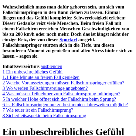
Wahrscheinlich muss man dafür geboren sein, um sich vom
Fallschirmspringen in den Bann ziehen zu lassen. Einmal
fliegen und das Gefühl kompletter Schwerelosigkeit erleben:
Dieser Gedanke reizt viele Menschen. Beim freien Fall mit
einem Fallschirm erreichen Menschen Geschwindigkeiten von
bis zu 200 km/h oder noch mehr. Doch das ist längst nicht der
einzige Reiz, der von dieser
Sportart
ausgeht.
Fallschirmspringer stürzen sich in die Tiefe, um diesen
besonderen Moment zu genießen und allen Stress hinter sich zu
lassen – sagen sie.
Inhaltsverzeichnis
ausblenden
1
Ein unbeschreibliches Gefühl
1.1
Eine Minute an freiem Fall genießen
2
Welche Voraussetzungen müssen Fallschirmspringer erfüllen?
3
Wo werden Fallschirmsprünge angeboten?
4
Was müssen Teilnehmer zum Fallschirmsprung mitbringen?
5
In welcher Höhe öffnet sich der Fallschirm beim Sprung?
6
Ist Fallschirmspringen nur zu bestimmten Jahreszeiten möglich?
7
Wie teuer ist ein Fallschirmsprung?
8
Sicherheitsaspekte beim Fallschirmsprung
Ein unbeschreibliches Gefühl