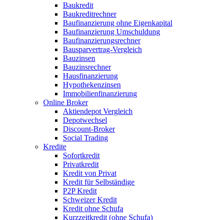
Baukredit
Baukreditrechner
Baufinanzierung ohne Eigenkapital
Baufinanzierung Umschuldung
Baufinanzierungsrechner
Bausparvertrag-Vergleich
Bauzinsen
Bauzinsrechner
Hausfinanzierung
Hypothekenzinsen
Immobilienfinanzierung
Online Broker
Aktiendepot Vergleich
Depotwechsel
Discount-Broker
Social Trading
Kredite
Sofortkredit
Privatkredit
Kredit von Privat
Kredit für Selbständige
P2P Kredit
Schweizer Kredit
Kredit ohne Schufa
Kurzzeitkredit (ohne Schufa)