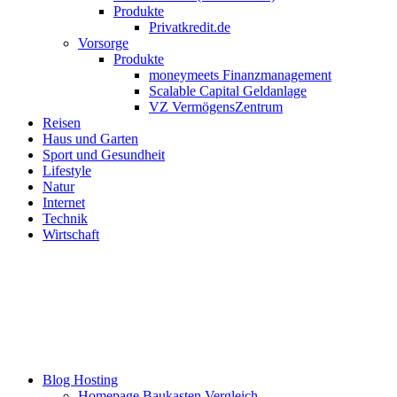
Produkte
Privatkredit.de
Vorsorge
Produkte
moneymeets Finanzmanagement
Scalable Capital Geldanlage
VZ VermögensZentrum
Reisen
Haus und Garten
Sport und Gesundheit
Lifestyle
Natur
Internet
Technik
Wirtschaft
Blog Hosting
Homepage Baukasten Vergleich