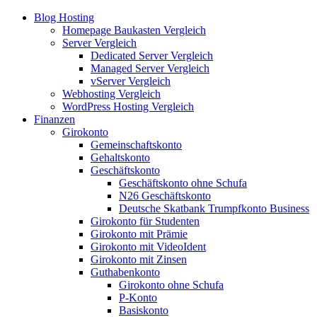
Blog Hosting
Homepage Baukasten Vergleich
Server Vergleich
Dedicated Server Vergleich
Managed Server Vergleich
vServer Vergleich
Webhosting Vergleich
WordPress Hosting Vergleich
Finanzen
Girokonto
Gemeinschaftskonto
Gehaltskonto
Geschäftskonto
Geschäftskonto ohne Schufa
N26 Geschäftskonto
Deutsche Skatbank Trumpfkonto Business
Girokonto für Studenten
Girokonto mit Prämie
Girokonto mit VideoIdent
Girokonto mit Zinsen
Guthabenkonto
Girokonto ohne Schufa
P-Konto
Basiskonto