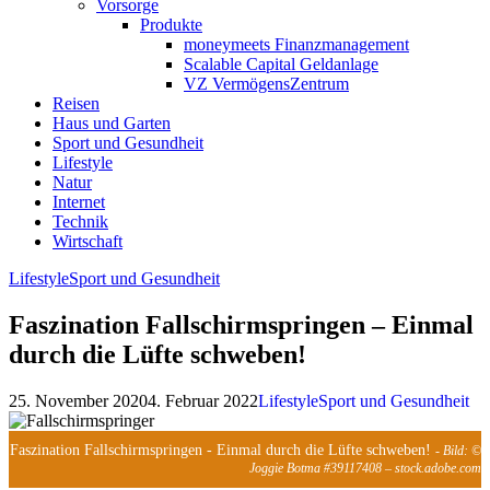
Vorsorge
Produkte
moneymeets Finanzmanagement
Scalable Capital Geldanlage
VZ VermögensZentrum
Reisen
Haus und Garten
Sport und Gesundheit
Lifestyle
Natur
Internet
Technik
Wirtschaft
Lifestyle
Sport und Gesundheit
Faszination Fallschirmspringen – Einmal
durch die Lüfte schweben!
25. November 2020
4. Februar 2022
Lifestyle
Sport und Gesundheit
Faszination Fallschirmspringen - Einmal durch die Lüfte schweben!
- Bild: ©
Joggie Botma #39117408 – stock.adobe.com