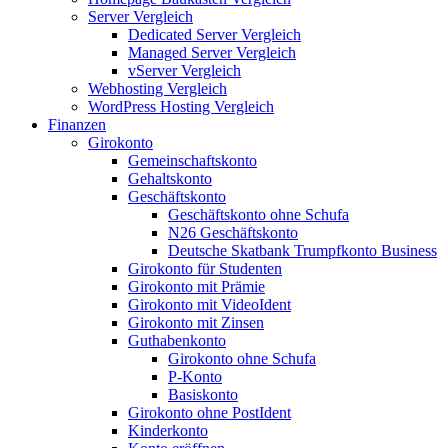
Server Vergleich
Dedicated Server Vergleich
Managed Server Vergleich
vServer Vergleich
Webhosting Vergleich
WordPress Hosting Vergleich
Finanzen
Girokonto
Gemeinschaftskonto
Gehaltskonto
Geschäftskonto
Geschäftskonto ohne Schufa
N26 Geschäftskonto
Deutsche Skatbank Trumpfkonto Business
Girokonto für Studenten
Girokonto mit Prämie
Girokonto mit VideoIdent
Girokonto mit Zinsen
Guthabenkonto
Girokonto ohne Schufa
P-Konto
Basiskonto
Girokonto ohne PostIdent
Kinderkonto