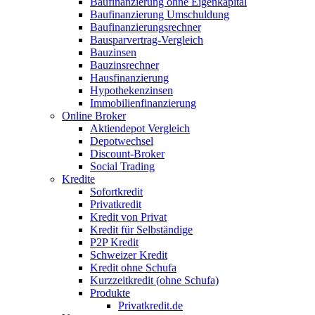
Baufinanzierung ohne Eigenkapital
Baufinanzierung Umschuldung
Baufinanzierungsrechner
Bausparvertrag-Vergleich
Bauzinsen
Bauzinsrechner
Hausfinanzierung
Hypothekenzinsen
Immobilienfinanzierung
Online Broker
Aktiendepot Vergleich
Depotwechsel
Discount-Broker
Social Trading
Kredite
Sofortkredit
Privatkredit
Kredit von Privat
Kredit für Selbständige
P2P Kredit
Schweizer Kredit
Kredit ohne Schufa
Kurzzeitkredit (ohne Schufa)
Produkte
Privatkredit.de