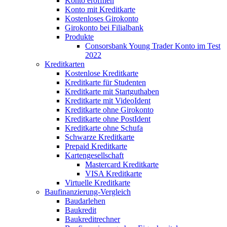
Konto eröffnen
Konto mit Kreditkarte
Kostenloses Girokonto
Girokonto bei Filialbank
Produkte
Consorsbank Young Trader Konto im Test
2022
Kreditkarten
Kostenlose Kreditkarte
Kreditkarte für Studenten
Kreditkarte mit Startguthaben
Kreditkarte mit VideoIdent
Kreditkarte ohne Girokonto
Kreditkarte ohne PostIdent
Kreditkarte ohne Schufa
Schwarze Kreditkarte
Prepaid Kreditkarte
Kartengesellschaft
Mastercard Kreditkarte
VISA Kreditkarte
Virtuelle Kreditkarte
Baufinanzierung-Vergleich
Baudarlehen
Baukredit
Baukreditrechner