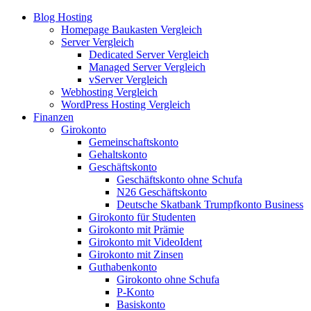
Blog Hosting
Homepage Baukasten Vergleich
Server Vergleich
Dedicated Server Vergleich
Managed Server Vergleich
vServer Vergleich
Webhosting Vergleich
WordPress Hosting Vergleich
Finanzen
Girokonto
Gemeinschaftskonto
Gehaltskonto
Geschäftskonto
Geschäftskonto ohne Schufa
N26 Geschäftskonto
Deutsche Skatbank Trumpfkonto Business
Girokonto für Studenten
Girokonto mit Prämie
Girokonto mit VideoIdent
Girokonto mit Zinsen
Guthabenkonto
Girokonto ohne Schufa
P-Konto
Basiskonto