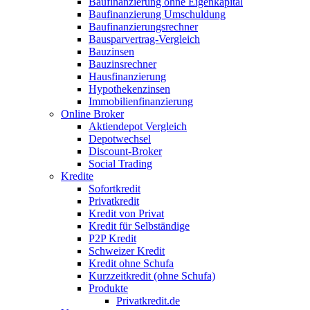
Baufinanzierung ohne Eigenkapital
Baufinanzierung Umschuldung
Baufinanzierungsrechner
Bausparvertrag-Vergleich
Bauzinsen
Bauzinsrechner
Hausfinanzierung
Hypothekenzinsen
Immobilienfinanzierung
Online Broker
Aktiendepot Vergleich
Depotwechsel
Discount-Broker
Social Trading
Kredite
Sofortkredit
Privatkredit
Kredit von Privat
Kredit für Selbständige
P2P Kredit
Schweizer Kredit
Kredit ohne Schufa
Kurzzeitkredit (ohne Schufa)
Produkte
Privatkredit.de