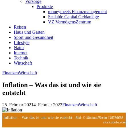
Vorsorge
Produkte
moneymeets Finanzmanagement
Scalable Capital Geldanlage
VZ VermögensZentrum
Reisen
Haus und Garten
Sport und Gesundheit
Lifestyle
Natur
Internet
Technik
Wirtschaft
Finanzen
Wirtschaft
Inflation – Was das ist und wie sie
entsteht
25. Februar 2021
4. Februar 2022
Finanzen
Wirtschaft
Inflation – Was das ist und wie sie entsteht
- Bild: © MichaelJBerlin #48586698 –
stock.adobe.com