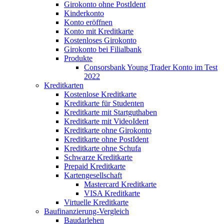
Girokonto ohne PostIdent
Kinderkonto
Konto eröffnen
Konto mit Kreditkarte
Kostenloses Girokonto
Girokonto bei Filialbank
Produkte
Consorsbank Young Trader Konto im Test
2022
Kreditkarten
Kostenlose Kreditkarte
Kreditkarte für Studenten
Kreditkarte mit Startguthaben
Kreditkarte mit VideoIdent
Kreditkarte ohne Girokonto
Kreditkarte ohne PostIdent
Kreditkarte ohne Schufa
Schwarze Kreditkarte
Prepaid Kreditkarte
Kartengesellschaft
Mastercard Kreditkarte
VISA Kreditkarte
Virtuelle Kreditkarte
Baufinanzierung-Vergleich
Baudarlehen