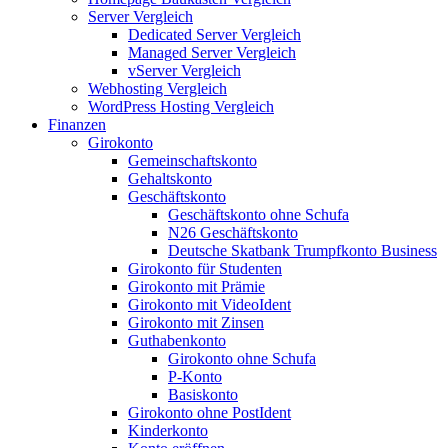
Server Vergleich
Dedicated Server Vergleich
Managed Server Vergleich
vServer Vergleich
Webhosting Vergleich
WordPress Hosting Vergleich
Finanzen
Girokonto
Gemeinschaftskonto
Gehaltskonto
Geschäftskonto
Geschäftskonto ohne Schufa
N26 Geschäftskonto
Deutsche Skatbank Trumpfkonto Business
Girokonto für Studenten
Girokonto mit Prämie
Girokonto mit VideoIdent
Girokonto mit Zinsen
Guthabenkonto
Girokonto ohne Schufa
P-Konto
Basiskonto
Girokonto ohne PostIdent
Kinderkonto