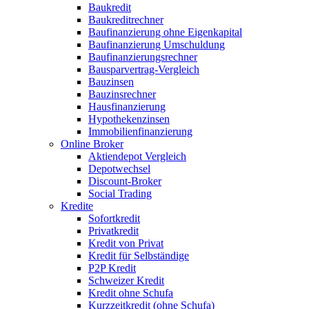
Baukredit
Baukreditrechner
Baufinanzierung ohne Eigenkapital
Baufinanzierung Umschuldung
Baufinanzierungsrechner
Bausparvertrag-Vergleich
Bauzinsen
Bauzinsrechner
Hausfinanzierung
Hypothekenzinsen
Immobilienfinanzierung
Online Broker
Aktiendepot Vergleich
Depotwechsel
Discount-Broker
Social Trading
Kredite
Sofortkredit
Privatkredit
Kredit von Privat
Kredit für Selbständige
P2P Kredit
Schweizer Kredit
Kredit ohne Schufa
Kurzzeitkredit (ohne Schufa)