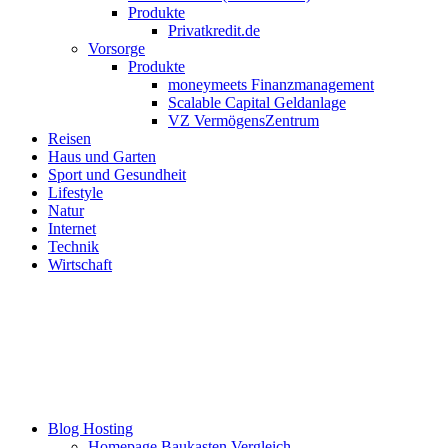
Produkte
Privatkredit.de
Vorsorge
Produkte
moneymeets Finanzmanagement
Scalable Capital Geldanlage
VZ VermögensZentrum
Reisen
Haus und Garten
Sport und Gesundheit
Lifestyle
Natur
Internet
Technik
Wirtschaft
Blog Hosting
Homepage Baukasten Vergleich