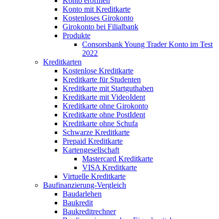
Konto eröffnen
Konto mit Kreditkarte
Kostenloses Girokonto
Girokonto bei Filialbank
Produkte
Consorsbank Young Trader Konto im Test
2022
Kreditkarten
Kostenlose Kreditkarte
Kreditkarte für Studenten
Kreditkarte mit Startguthaben
Kreditkarte mit VideoIdent
Kreditkarte ohne Girokonto
Kreditkarte ohne PostIdent
Kreditkarte ohne Schufa
Schwarze Kreditkarte
Prepaid Kreditkarte
Kartengesellschaft
Mastercard Kreditkarte
VISA Kreditkarte
Virtuelle Kreditkarte
Baufinanzierung-Vergleich
Baudarlehen
Baukredit
Baukreditrechner