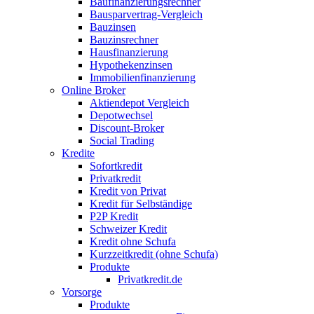
Baufinanzierungsrechner
Bausparvertrag-Vergleich
Bauzinsen
Bauzinsrechner
Hausfinanzierung
Hypothekenzinsen
Immobilienfinanzierung
Online Broker
Aktiendepot Vergleich
Depotwechsel
Discount-Broker
Social Trading
Kredite
Sofortkredit
Privatkredit
Kredit von Privat
Kredit für Selbständige
P2P Kredit
Schweizer Kredit
Kredit ohne Schufa
Kurzzeitkredit (ohne Schufa)
Produkte
Privatkredit.de
Vorsorge
Produkte