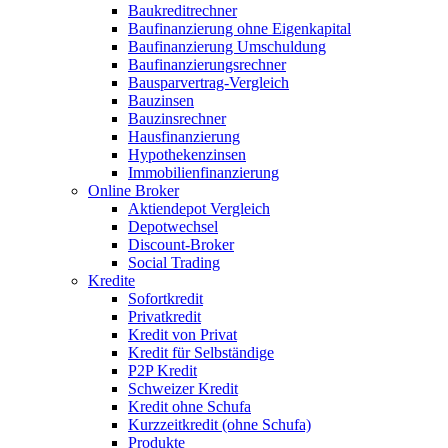
Baukreditrechner
Baufinanzierung ohne Eigenkapital
Baufinanzierung Umschuldung
Baufinanzierungsrechner
Bausparvertrag-Vergleich
Bauzinsen
Bauzinsrechner
Hausfinanzierung
Hypothekenzinsen
Immobilienfinanzierung
Online Broker
Aktiendepot Vergleich
Depotwechsel
Discount-Broker
Social Trading
Kredite
Sofortkredit
Privatkredit
Kredit von Privat
Kredit für Selbständige
P2P Kredit
Schweizer Kredit
Kredit ohne Schufa
Kurzzeitkredit (ohne Schufa)
Produkte