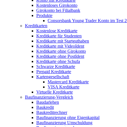
Konto mit Kreditkarte
Kostenloses Girokonto
Girokonto bei Filialbank
Produkte
Consorsbank Young Trader Konto im Test 
Kreditkarten
Kostenlose Kreditkarte
Kreditkarte für Studenten
Kreditkarte mit Startguthaben
Kreditkarte mit VideoIdent
Kreditkarte ohne Girokonto
Kreditkarte ohne PostIdent
Kreditkarte ohne Schufa
Schwarze Kreditkarte
Prepaid Kreditkarte
Kartengesellschaft
Mastercard Kreditkarte
VISA Kreditkarte
Virtuelle Kreditkarte
Baufinanzierung-Vergleich
Baudarlehen
Baukredit
Baukreditrechner
Baufinanzierung ohne Eigenkapital
Baufinanzierung Umschuldung