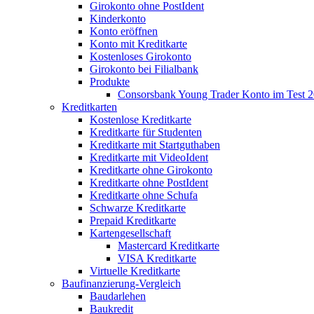
Girokonto ohne PostIdent
Kinderkonto
Konto eröffnen
Konto mit Kreditkarte
Kostenloses Girokonto
Girokonto bei Filialbank
Produkte
Consorsbank Young Trader Konto im Test 
Kreditkarten
Kostenlose Kreditkarte
Kreditkarte für Studenten
Kreditkarte mit Startguthaben
Kreditkarte mit VideoIdent
Kreditkarte ohne Girokonto
Kreditkarte ohne PostIdent
Kreditkarte ohne Schufa
Schwarze Kreditkarte
Prepaid Kreditkarte
Kartengesellschaft
Mastercard Kreditkarte
VISA Kreditkarte
Virtuelle Kreditkarte
Baufinanzierung-Vergleich
Baudarlehen
Baukredit