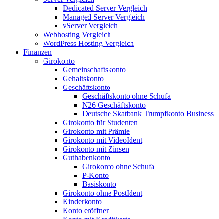
Dedicated Server Vergleich
Managed Server Vergleich
vServer Vergleich
Webhosting Vergleich
WordPress Hosting Vergleich
Finanzen
Girokonto
Gemeinschaftskonto
Gehaltskonto
Geschäftskonto
Geschäftskonto ohne Schufa
N26 Geschäftskonto
Deutsche Skatbank Trumpfkonto Business
Girokonto für Studenten
Girokonto mit Prämie
Girokonto mit VideoIdent
Girokonto mit Zinsen
Guthabenkonto
Girokonto ohne Schufa
P-Konto
Basiskonto
Girokonto ohne PostIdent
Kinderkonto
Konto eröffnen