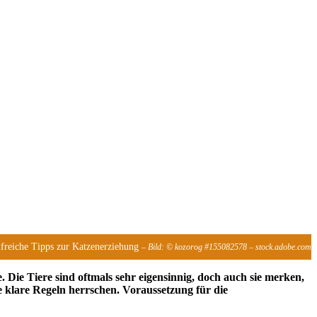
lfreiche Tipps zur Katzenerziehung
– Bild: © kozorog #155082578 – stock.adobe.com
 Die Tiere sind oftmals sehr eigensinnig, doch auch sie merken,
e klare Regeln herrschen. Voraussetzung für die