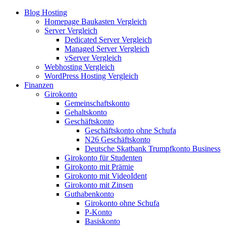
Blog Hosting
Homepage Baukasten Vergleich
Server Vergleich
Dedicated Server Vergleich
Managed Server Vergleich
vServer Vergleich
Webhosting Vergleich
WordPress Hosting Vergleich
Finanzen
Girokonto
Gemeinschaftskonto
Gehaltskonto
Geschäftskonto
Geschäftskonto ohne Schufa
N26 Geschäftskonto
Deutsche Skatbank Trumpfkonto Business
Girokonto für Studenten
Girokonto mit Prämie
Girokonto mit VideoIdent
Girokonto mit Zinsen
Guthabenkonto
Girokonto ohne Schufa
P-Konto
Basiskonto