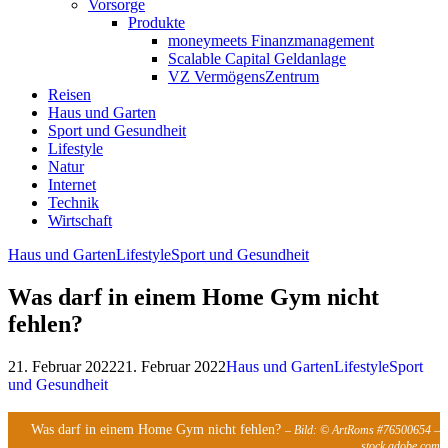
Vorsorge
Produkte
moneymeets Finanzmanagement
Scalable Capital Geldanlage
VZ VermögensZentrum
Reisen
Haus und Garten
Sport und Gesundheit
Lifestyle
Natur
Internet
Technik
Wirtschaft
Haus und Garten
Lifestyle
Sport und Gesundheit
Was darf in einem Home Gym nicht
fehlen?
21. Februar 2022
21. Februar 2022
Haus und Garten
Lifestyle
Sport
und Gesundheit
Was darf in einem Home Gym nicht fehlen?
– Bild: © ArtRoms #76500654 –
stock.adobe.com