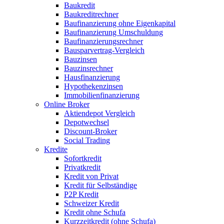
Baukredit
Baukreditrechner
Baufinanzierung ohne Eigenkapital
Baufinanzierung Umschuldung
Baufinanzierungsrechner
Bausparvertrag-Vergleich
Bauzinsen
Bauzinsrechner
Hausfinanzierung
Hypothekenzinsen
Immobilienfinanzierung
Online Broker
Aktiendepot Vergleich
Depotwechsel
Discount-Broker
Social Trading
Kredite
Sofortkredit
Privatkredit
Kredit von Privat
Kredit für Selbständige
P2P Kredit
Schweizer Kredit
Kredit ohne Schufa
Kurzzeitkredit (ohne Schufa)