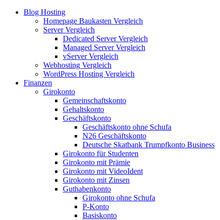
Blog Hosting
Homepage Baukasten Vergleich
Server Vergleich
Dedicated Server Vergleich
Managed Server Vergleich
vServer Vergleich
Webhosting Vergleich
WordPress Hosting Vergleich
Finanzen
Girokonto
Gemeinschaftskonto
Gehaltskonto
Geschäftskonto
Geschäftskonto ohne Schufa
N26 Geschäftskonto
Deutsche Skatbank Trumpfkonto Business
Girokonto für Studenten
Girokonto mit Prämie
Girokonto mit VideoIdent
Girokonto mit Zinsen
Guthabenkonto
Girokonto ohne Schufa
P-Konto
Basiskonto