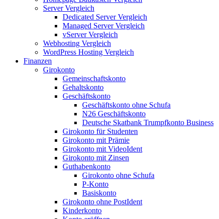
Server Vergleich
Dedicated Server Vergleich
Managed Server Vergleich
vServer Vergleich
Webhosting Vergleich
WordPress Hosting Vergleich
Finanzen
Girokonto
Gemeinschaftskonto
Gehaltskonto
Geschäftskonto
Geschäftskonto ohne Schufa
N26 Geschäftskonto
Deutsche Skatbank Trumpfkonto Business
Girokonto für Studenten
Girokonto mit Prämie
Girokonto mit VideoIdent
Girokonto mit Zinsen
Guthabenkonto
Girokonto ohne Schufa
P-Konto
Basiskonto
Girokonto ohne PostIdent
Kinderkonto