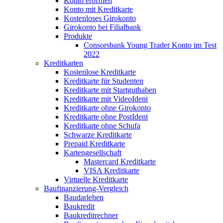
Konto eröffnen
Konto mit Kreditkarte
Kostenloses Girokonto
Girokonto bei Filialbank
Produkte
Consorsbank Young Trader Konto im Test
2022
Kreditkarten
Kostenlose Kreditkarte
Kreditkarte für Studenten
Kreditkarte mit Startguthaben
Kreditkarte mit VideoIdent
Kreditkarte ohne Girokonto
Kreditkarte ohne PostIdent
Kreditkarte ohne Schufa
Schwarze Kreditkarte
Prepaid Kreditkarte
Kartengesellschaft
Mastercard Kreditkarte
VISA Kreditkarte
Virtuelle Kreditkarte
Baufinanzierung-Vergleich
Baudarlehen
Baukredit
Baukreditrechner