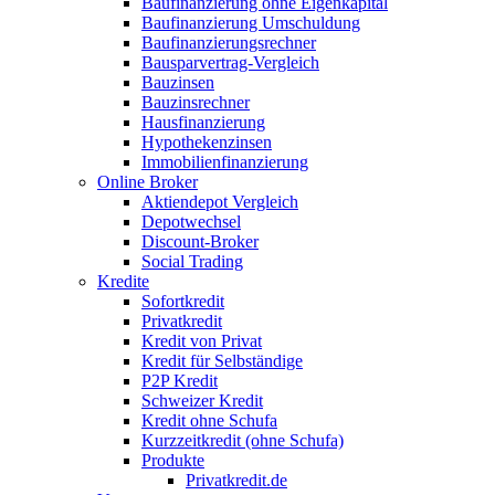
Baufinanzierung ohne Eigenkapital
Baufinanzierung Umschuldung
Baufinanzierungsrechner
Bausparvertrag-Vergleich
Bauzinsen
Bauzinsrechner
Hausfinanzierung
Hypothekenzinsen
Immobilienfinanzierung
Online Broker
Aktiendepot Vergleich
Depotwechsel
Discount-Broker
Social Trading
Kredite
Sofortkredit
Privatkredit
Kredit von Privat
Kredit für Selbständige
P2P Kredit
Schweizer Kredit
Kredit ohne Schufa
Kurzzeitkredit (ohne Schufa)
Produkte
Privatkredit.de