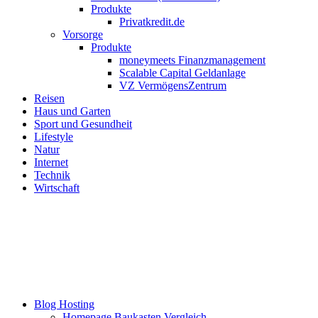
Produkte
Privatkredit.de
Vorsorge
Produkte
moneymeets Finanzmanagement
Scalable Capital Geldanlage
VZ VermögensZentrum
Reisen
Haus und Garten
Sport und Gesundheit
Lifestyle
Natur
Internet
Technik
Wirtschaft
Blog Hosting
Homepage Baukasten Vergleich