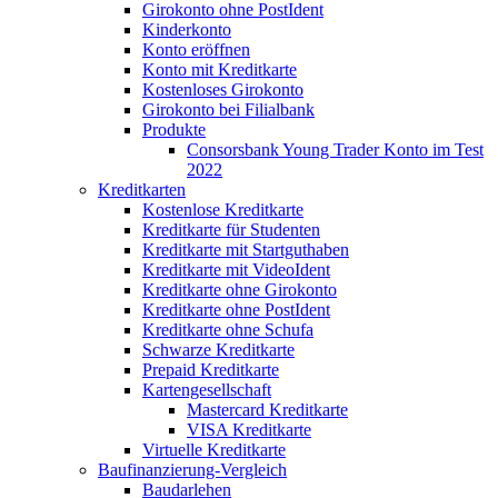
Girokonto ohne PostIdent
Kinderkonto
Konto eröffnen
Konto mit Kreditkarte
Kostenloses Girokonto
Girokonto bei Filialbank
Produkte
Consorsbank Young Trader Konto im Test
2022
Kreditkarten
Kostenlose Kreditkarte
Kreditkarte für Studenten
Kreditkarte mit Startguthaben
Kreditkarte mit VideoIdent
Kreditkarte ohne Girokonto
Kreditkarte ohne PostIdent
Kreditkarte ohne Schufa
Schwarze Kreditkarte
Prepaid Kreditkarte
Kartengesellschaft
Mastercard Kreditkarte
VISA Kreditkarte
Virtuelle Kreditkarte
Baufinanzierung-Vergleich
Baudarlehen