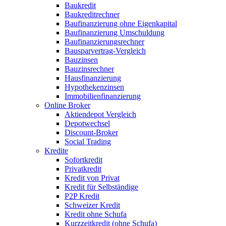
Baukredit
Baukreditrechner
Baufinanzierung ohne Eigenkapital
Baufinanzierung Umschuldung
Baufinanzierungsrechner
Bausparvertrag-Vergleich
Bauzinsen
Bauzinsrechner
Hausfinanzierung
Hypothekenzinsen
Immobilienfinanzierung
Online Broker
Aktiendepot Vergleich
Depotwechsel
Discount-Broker
Social Trading
Kredite
Sofortkredit
Privatkredit
Kredit von Privat
Kredit für Selbständige
P2P Kredit
Schweizer Kredit
Kredit ohne Schufa
Kurzzeitkredit (ohne Schufa)