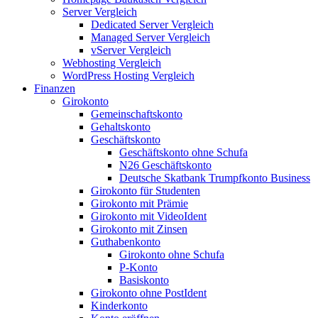
Server Vergleich
Dedicated Server Vergleich
Managed Server Vergleich
vServer Vergleich
Webhosting Vergleich
WordPress Hosting Vergleich
Finanzen
Girokonto
Gemeinschaftskonto
Gehaltskonto
Geschäftskonto
Geschäftskonto ohne Schufa
N26 Geschäftskonto
Deutsche Skatbank Trumpfkonto Business
Girokonto für Studenten
Girokonto mit Prämie
Girokonto mit VideoIdent
Girokonto mit Zinsen
Guthabenkonto
Girokonto ohne Schufa
P-Konto
Basiskonto
Girokonto ohne PostIdent
Kinderkonto