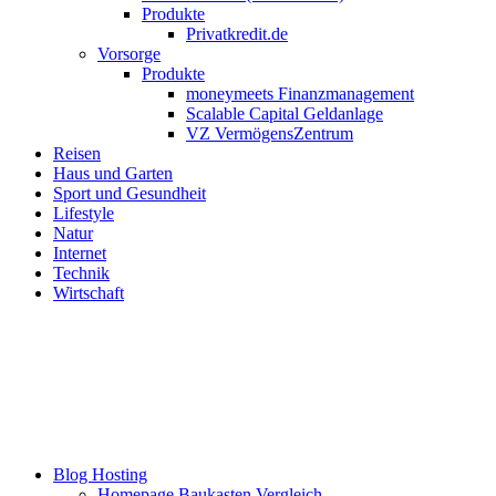
Produkte
Privatkredit.de
Vorsorge
Produkte
moneymeets Finanzmanagement
Scalable Capital Geldanlage
VZ VermögensZentrum
Reisen
Haus und Garten
Sport und Gesundheit
Lifestyle
Natur
Internet
Technik
Wirtschaft
Blog Hosting
Homepage Baukasten Vergleich