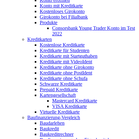
Konto eröffnen
Konto mit Kreditkarte
Kostenloses Girokonto
Girokonto bei Filialbank
Produkte
Consorsbank Young Trader Konto im Test
2022
Kreditkarten
Kostenlose Kreditkarte
Kreditkarte für Studenten
Kreditkarte mit Startguthaben
Kreditkarte mit VideoIdent
Kreditkarte ohne Girokonto
Kreditkarte ohne PostIdent
Kreditkarte ohne Schufa
Schwarze Kreditkarte
Prepaid Kreditkarte
Kartengesellschaft
Mastercard Kreditkarte
VISA Kreditkarte
Virtuelle Kreditkarte
Baufinanzierung-Vergleich
Baudarlehen
Baukredit
Baukreditrechner