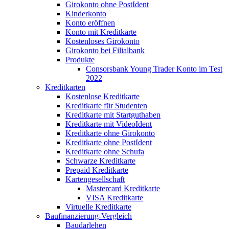
Girokonto ohne PostIdent
Kinderkonto
Konto eröffnen
Konto mit Kreditkarte
Kostenloses Girokonto
Girokonto bei Filialbank
Produkte
Consorsbank Young Trader Konto im Test
2022
Kreditkarten
Kostenlose Kreditkarte
Kreditkarte für Studenten
Kreditkarte mit Startguthaben
Kreditkarte mit VideoIdent
Kreditkarte ohne Girokonto
Kreditkarte ohne PostIdent
Kreditkarte ohne Schufa
Schwarze Kreditkarte
Prepaid Kreditkarte
Kartengesellschaft
Mastercard Kreditkarte
VISA Kreditkarte
Virtuelle Kreditkarte
Baufinanzierung-Vergleich
Baudarlehen