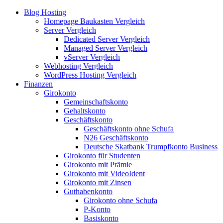
Blog Hosting
Homepage Baukasten Vergleich
Server Vergleich
Dedicated Server Vergleich
Managed Server Vergleich
vServer Vergleich
Webhosting Vergleich
WordPress Hosting Vergleich
Finanzen
Girokonto
Gemeinschaftskonto
Gehaltskonto
Geschäftskonto
Geschäftskonto ohne Schufa
N26 Geschäftskonto
Deutsche Skatbank Trumpfkonto Business
Girokonto für Studenten
Girokonto mit Prämie
Girokonto mit VideoIdent
Girokonto mit Zinsen
Guthabenkonto
Girokonto ohne Schufa
P-Konto
Basiskonto